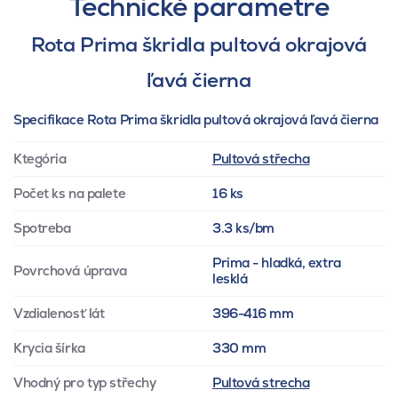
Technické parametre
Rota Prima škridla pultová okrajová
ľavá čierna
Specifikace Rota Prima škridla pultová okrajová ľavá čierna
Ktegória
Pultová střecha
Počet ks na palete
16 ks
Spotreba
3.3 ks/bm
Prima - hladká, extra
Povrchová úprava
lesklá
Vzdialenosť lát
396-416 mm
Krycia šírka
330 mm
Vhodný pro typ střechy
Pultová strecha