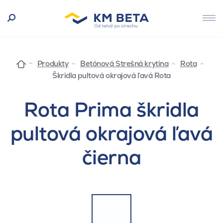
Produkty
Betónová Strešná krytina
Rota
Škridla pultová okrajová ľavá Rota
Rota Prima škridla
pultová okrajová ľavá
čierna