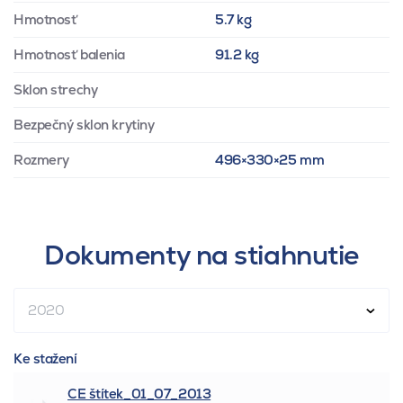
Hmotnosť
5.7 kg
Hmotnosť balenia
91.2 kg
Sklon strechy
Bezpečný sklon krytiny
Rozmery
496×330×25 mm
Dokumenty na stiahnutie
2020
Ke stažení
CE štítek_01_07_2013