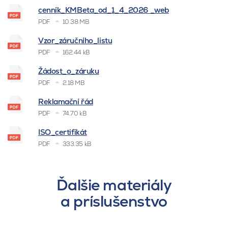
cenník_KMBeta_od_1_4_2026 _web
PDF
10.38 MB
Vzor_záručního_listu
PDF
162.44 kB
Žádost_o_záruku
PDF
2.18 MB
Reklamační řád
PDF
74.70 kB
ISO_certifikát
PDF
333.35 kB
Ďalšie materiály
a príslušenstvo