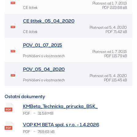
Platnost od
1. 7. 2013
CE štítek
PDF
223.68 kB
CE štítek_05_04_2020
Platnost od
5. 4. 2020
CE štítek
PDF
71.42 kB
POV_01_07_2015
Platnost od
1. 7. 2015
Prohlášení o vlastnostech
PDF
115.79 kB
POV_05_04_2020
Platnost od
5. 4. 2020
Prohlášení o vlastnostech
PDF
115.45 kB
Ostatní dokumenty
KMBeta_Technicka_prirucka_BSK_
PDF
31.58 MB
VOP KM BETA spol. s r.o. - 1.4.2026
PDF
769.63 kB