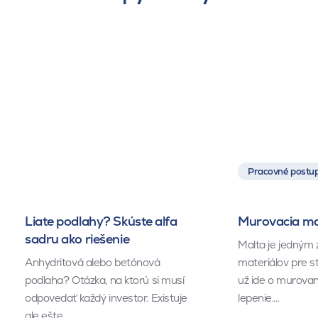
Pracovné postup
Liate podlahy? Skúste alfa
Murovacia mal
sadru ako riešenie
Malta je jedným 
Anhydritová alebo betónová
materiálov pre s
podlaha? Otázka, na ktorú si musí
už ide o murovan
odpovedať každý investor. Existuje
lepenie.…
ale ešte…