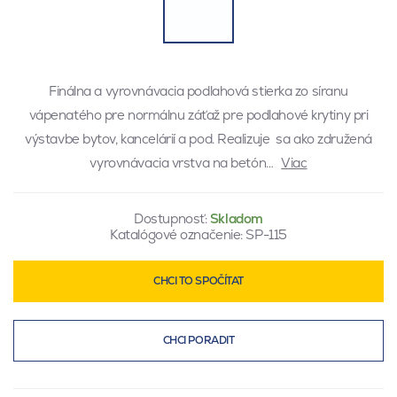
Finálna a vyrovnávacia podlahová stierka zo síranu
vápenatého pre normálnu záťaž pre podlahové krytiny pri
výstavbe bytov, kancelárií a pod. Realizuje sa ako združená
vyrovnávacia vrstva na betón…
Viac
Dostupnosť:
Skladom
Katalógové označenie:
SP-115
CHCI TO SPOČÍTAT
CHCI PORADIT