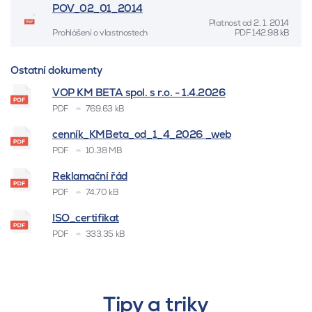
POV_02_01_2014
Platnost od
2. 1. 2014
Prohlášení o vlastnostech
PDF
142.98 kB
Ostatní dokumenty
VOP KM BETA spol. s r.o. - 1.4.2026
PDF
769.63 kB
cenník_KMBeta_od_1_4_2026 _web
PDF
10.38 MB
Reklamační řád
PDF
74.70 kB
ISO_certifikat
PDF
333.35 kB
Tipy a triky