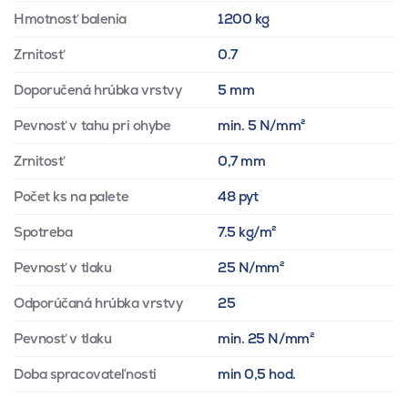
Hmotnosť balenia
1200 kg
Zrnitosť
0.7
Doporučená hrúbka vrstvy
5 mm
Pevnosť v tahu pri ohybe
min. 5 N/mm²
Zrnitosť
0,7 mm
Počet ks na palete
48 pyt
Spotreba
7.5 kg/m²
Pevnosť v tlaku
25 N/mm²
Odporúčaná hrúbka vrstvy
25
Pevnosť v tlaku
min. 25 N/mm²
Doba spracovateľnosti
min 0,5 hod.