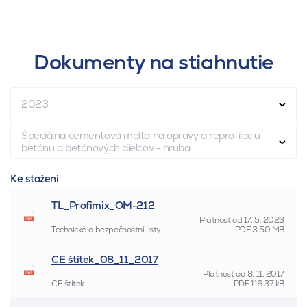
Dokumenty na stiahnutie
2023
Špeciálna cementová malta na opravy a reprofiláciu
betónu a betónových dielcov - hrubá
Ke stažení
TL_Profimix_OM-212
Platnost od
17. 5. 2023
Technické a bezpečnostní listy
PDF
3.50 MB
CE štítek_08_11_2017
Platnost od
8. 11. 2017
CE štítek
PDF
116.37 kB