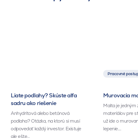
Pracovné postup
Liate podlahy? Skúste alfa
Murovacia mal
sadru ako riešenie
Malta je jedným 
Anhydritová alebo betónová
materiálov pre s
podlaha? Otázka, na ktorú si musí
už ide o murovan
odpovedať každý investor. Existuje
lepenie.…
ale ešte…