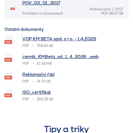
POV_02_01_2017
Platnost od
2. 1. 2017
Prohlášení o vlastnostech
PDF
116.27 kB
Ostatní dokumenty
VOP KM BETA spol. s r.o. - 1.4.2026
PDF
769.63 kB
cenník_KMBeta_od_1_4_2026 _web
PDF
10.38 MB
Reklamační řád
PDF
74.70 kB
ISO_certifikat
PDF
333.35 kB
Tipy a triky