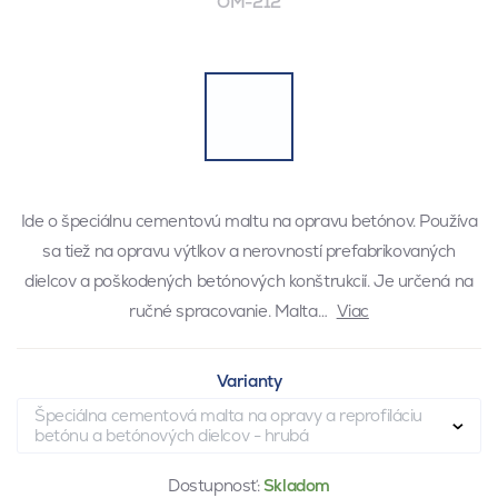
OM-212
Ide o špeciálnu cementovú maltu na opravu betónov. Používa
sa tiež na opravu výtlkov a nerovností prefabrikovaných
dielcov a poškodených betónových konštrukcií. Je určená na
ručné spracovanie. Malta…
Viac
Varianty
Špeciálna cementová malta na opravy a reprofiláciu
betónu a betónových dielcov - hrubá
Dostupnosť:
Skladom