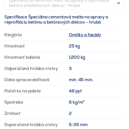
Špeciálna cementová malta na opravy a reprofiláciu
betónu a betónových dielcov - hrubá
Specifikace Špeciálna cementová malta na opravy a
reprofiláciu betónu a betónových dielcov - hrubá
Ktegória
Omítky a fasády
Hmotnosť
25 kg
Hmotnosť balenia
1200 kg
Odporúčaná hrúbka vrstvy
3
Doba spracovateľnosti
min. 45 min.
Počet ks na palete
48 pyt
Spotreba
6 kg/m²
Zrnitosť
2
Doporučená hrúbka vrstvy
5-35 mm