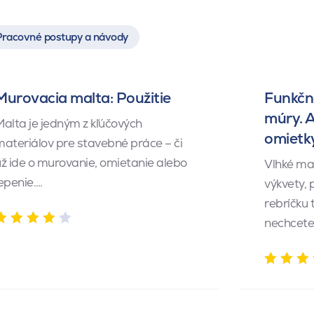
Pracovné postupy a návody
Murovacia malta: Použitie
Funkčné
múry. 
alta je jedným z kľúčových
omietk
ateriálov pre stavebné práce – či
ž ide o murovanie, omietanie alebo
Vlhké ma
epenie.…
výkvety,
rebríčku 
nechcete