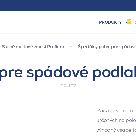
PRODUKTY
Suché maltové zmesi Profimix
Špeciálny poter pre spádov
 pre spádové podla
CP-107
Používa sa na ru
určených na polož
výhodný všade ta