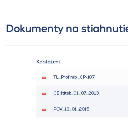
Dokumenty na stiahnuti
Ke stažení
TL_Profimix_CP-107
CE štítek_01_07_2013
POV_13_01_2015