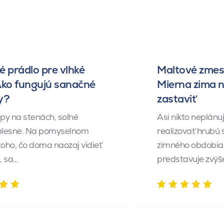
 prádlo pre vlhké
Maltové zmesi
Ako fungujú sanačné
Mierna zima 
y?
zastaviť
py na stenách, soľné
Asi nikto neplánu
 plesne. Na pomyselnom
realizovať hrubú
toho, čo doma naozaj vidieť
zimného obdobia.
, sa…
predstavuje zvý