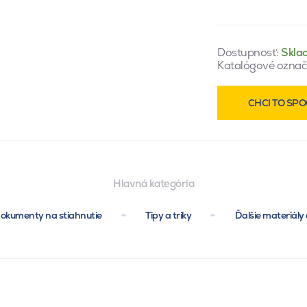
Dostupnosť:
Skla
Katalógové označ
CHCI TO SPO
Hlavná kategória
okumenty na stiahnutie
Tipy a triky
Ďalšie materiály 