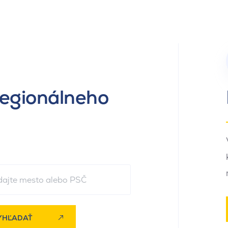
regionálneho
YHĽADAŤ