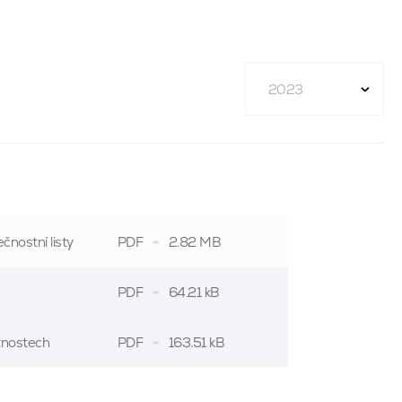
2023
čnostní listy
PDF
2.82 MB
PDF
64.21 kB
stnostech
PDF
163.51 kB