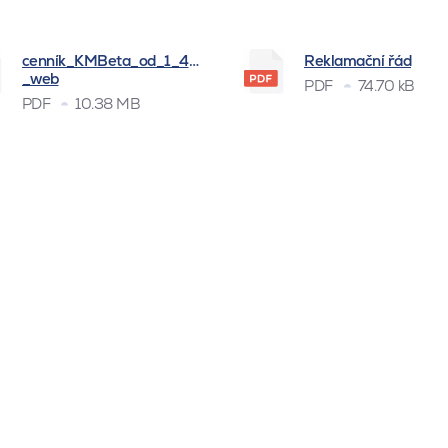
cenník_KMBeta_od_1_4_2026
Reklamační řád
_web
PDF
74.70 kB
PDF
10.38 MB