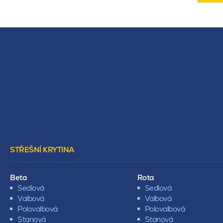
STŘEŠNÍ KRYTINA
Beta
Rota
Sedlová
Sedlová
Valbová
Valbová
Polovalbová
Polovalbová
Stanová
Stanová