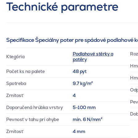
Technické parametre
Specifikace Špeciálny poter pre spádové podlahové k
Podlahové stěrky a
Roz
Ktegória
potěry
Hm
Počet ks na palete
48 pyt
Hmo
Spotreba
9.7 kg/m²
Odp
Zrnitosť
4
Pev
Doporučená hrúbka vrstvy
5-100 mm
Dob
Pevnosť v tahu pri ohybe
min. 6 N/mm²
Zrnitosť
4 mm