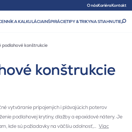
O nás
Kariéra
Kontakt
CENNÍK A KALKULÁCIA
INŠPIRÁCIE
TIPY & TRIKY
NA STIAHNUTIE
é podlahové konštrukcie
hové konštrukcie
čné vytváranie pripojených i plávajúcich poterov
enie podlahovej krytiny, dlažby a epoxidové nátery. Je
m, kde sú požiadavky na väčšiu odolnosť,…
Viac