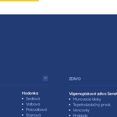
ZDIVO
Hodonka
Vápenopískové zdivo Send
Sedlová
Murovacie bloky
Valbová
Tepelnoizolačný prvok
Polovalbová
Vencovky
Stanová
Preklady