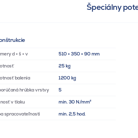
Špeciálny pot
onštrukcie
mery d × š × v
510 × 350 × 90 mm
otnosť
25 kg
tnosť balenia
1200 kg
orúčaná hrúbka vrstvy
5
nosť v tlaku
min. 30 N/mm²
a spracovateľnosti
min. 2,5 hod.