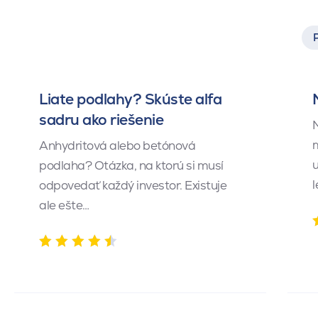
Liate podlahy? Skúste alfa
sadru ako riešenie
M
m
Anhydritová alebo betónová
u
podlaha? Otázka, na ktorú si musí
l
odpovedať každý investor. Existuje
ale ešte…