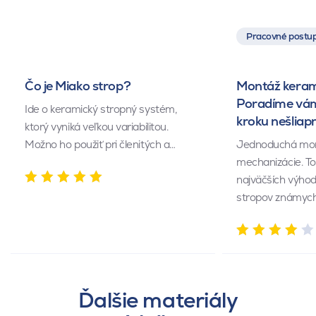
Pracovné postup
Čo je Miako strop?
Montáž keram
Poradíme vám
Ide o keramický stropný systém,
kroku nešliap
ktorý vyniká veľkou variabilitou.
Možno ho použiť pri členitých a…
Jednoduchá mont
mechanizácie. To 
najväčších výho
stropov známyc
Ďalšie materiály