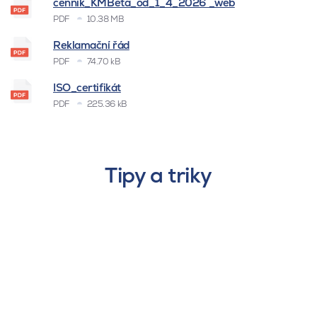
cenník_KMBeta_od_1_4_2026 _web
PDF
10.38 MB
Reklamační řád
PDF
74.70 kB
ISO_certifikát
PDF
225.36 kB
Tipy a triky