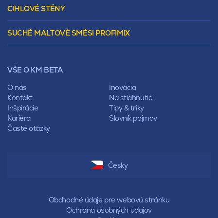
Murovacie bloky
Valbová
CIHLOVÉ STĚNY
Tepelnoizolačný prvok
Polovalbová
Vencovky
Stanová
SUCHÉ MALTOVÉ SMĚSI PROFIMIX
Preklady
Mansardová
Lícové murivo
Pultová
Ploty
Rota
Nástroje a príslušenstvo
Sedlová
VŠE O KM BETA
Pálené zdivo Profiblok
Valbová
Nosné murivo
O nás
Inovácia
Polovalbová
Priečky
Kontakt
Na stiahnutie
Stanová
Vencovky
Inšpirácie
Tipy & triky
Mansardová
Preklady
Kariéra
Slovník pojmov
Pultová
Časté otázky
Hodonka
Sedlová
Valbová
Polovalbová
Česky
Stanová
Mansardová
Pultová
Obchodné údaje pre webovú stránku
Ochrana osobných údajov