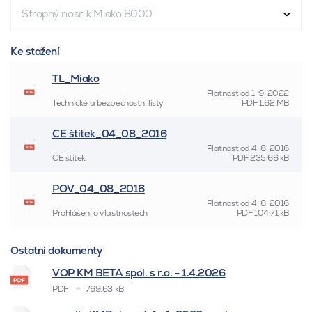
Stropný nosník Miako 8000
Ke stažení
TL_Miako
Platnost od
1. 9. 2022
Technické a bezpečnostní listy
PDF
1.62 MB
CE štítek_04_08_2016
Platnost od
4. 8. 2016
CE štítek
PDF
235.66 kB
POV_04_08_2016
Platnost od
4. 8. 2016
Prohlášení o vlastnostech
PDF
104.71 kB
Ostatní dokumenty
VOP KM BETA spol. s r.o. - 1.4.2026
PDF
769.63 kB