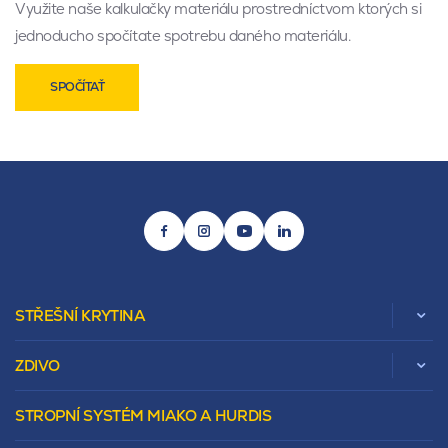
Využite naše kalkulačky materiálu prostredníctvom ktorých si
jednoducho spočítate spotrebu daného materiálu.
SPOČÍTAŤ
STŘEŠNÍ KRYTINA
ZDIVO
Zobrazit celou kategorii
STROPNÍ SYSTÉM MIAKO A HURDIS
Beta
Vápenopískové zdivo Sendwix
Sedlová