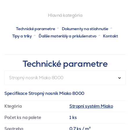
Hlavná kategória
Technické parametre
Dokumenty na stiahnutie
Tipy a triky
Ďalšie materiály a príslušenstvo
Kontakt
Technické parametre
Stropný nosník Miako 8000
Specifikace Stropný nosník Miako 8000
Ktegória
Stropní systém Miako
Počet ks na palete
1 ks
Spotreba
0.7 ks / m²