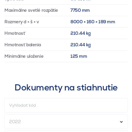
Maximálne svetlé rozpätie
7750 mm
Rozmery d × š × v
8000 × 160 × 189 mm
Hmotnosť
210.44 kg
Hmotnosť balenia
210.44 kg
Minimálne uloženie
125 mm
Dokumenty na stiahnutie
2022