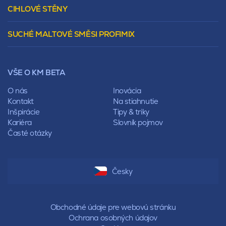
Murovacie bloky
Valbová
CIHLOVÉ STĚNY
Tepelnoizolačný prvok
Polovalbová
Vencovky
Stanová
SUCHÉ MALTOVÉ SMĚSI PROFIMIX
Preklady
Mansardová
Lícové murivo
Pultová
Ploty
Rota
Nástroje a príslušenstvo
Sedlová
VŠE O KM BETA
Pálené zdivo Profiblok
Valbová
Nosné murivo
O nás
Inovácia
Polovalbová
Priečky
Kontakt
Na stiahnutie
Stanová
Vencovky
Inšpirácie
Tipy & triky
Mansardová
Preklady
Kariéra
Slovník pojmov
Pultová
Časté otázky
Hodonka
Sedlová
Valbová
Polovalbová
Česky
Stanová
Mansardová
Pultová
Obchodné údaje pre webovú stránku
Ochrana osobných údajov