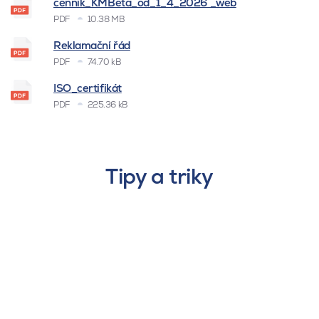
cenník_KMBeta_od_1_4_2026 _web
PDF
10.38 MB
Reklamační řád
PDF
74.70 kB
ISO_certifikát
PDF
225.36 kB
Tipy a triky