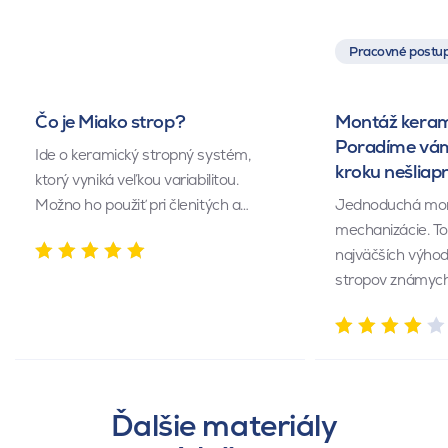
Pracovné postup
Čo je Miako strop?
Montáž keram
Poradíme vám
Ide o keramický stropný systém,
kroku nešliap
ktorý vyniká veľkou variabilitou.
Možno ho použiť pri členitých a…
Jednoduchá mont
mechanizácie. To 
najväčších výho
stropov známyc
Ďalšie materiály