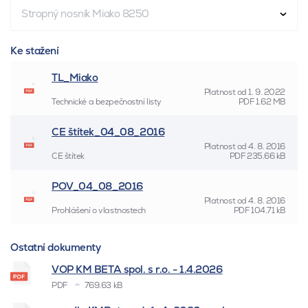
Stropný nosník Miako 8250
Ke stažení
TL_Miako
Platnost od
1. 9. 2022
Technické a bezpečnostní listy
PDF
1.62 MB
CE štítek_04_08_2016
Platnost od
4. 8. 2016
CE štítek
PDF
235.66 kB
POV_04_08_2016
Platnost od
4. 8. 2016
Prohlášení o vlastnostech
PDF
104.71 kB
Ostatní dokumenty
VOP KM BETA spol. s r.o. - 1.4.2026
PDF
769.63 kB