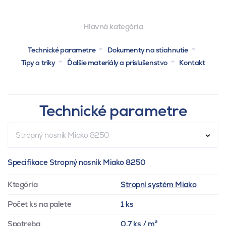
Hlavná kategória
Technické parametre
Dokumenty na stiahnutie
Tipy a triky
Ďalšie materiály a príslušenstvo
Kontakt
Technické parametre
Stropný nosník Miako 8250
Specifikace Stropný nosník Miako 8250
Ktegória
Stropní systém Miako
Počet ks na palete
1 ks
Spotreba
0.7 ks / m²