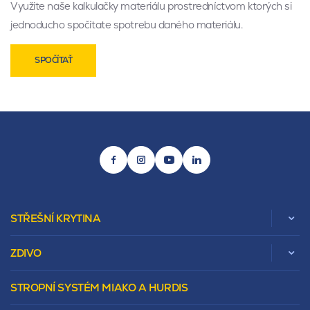
Využite naše kalkulačky materiálu prostredníctvom ktorých si
jednoducho spočítate spotrebu daného materiálu.
SPOČÍTAŤ
STŘEŠNÍ KRYTINA
ZDIVO
Zobrazit celou kategorii
STROPNÍ SYSTÉM MIAKO A HURDIS
Beta
Vápenopískové zdivo Sendwix
Sedlová