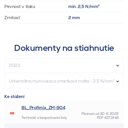
Pevnosť v tlaku
min. 2,5 N/mm²
Zrnitosť
2 mm
Dokumenty na stiahnutie
2023
Univerzálna murovacia a omietková malta - 2,5 N/mm²
Ke stažení
BL_Profimix_ZM-904
Platnost od
30. 6. 2023
Technické a bezpečnostní listy
PDF
427.18 kB