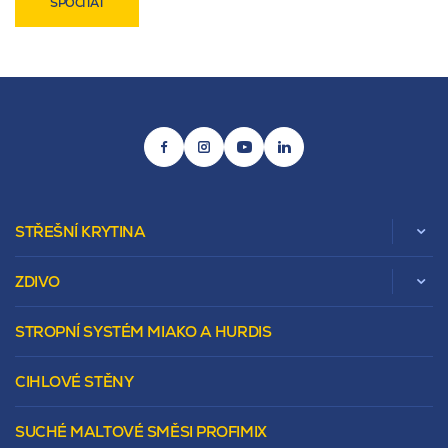
SPOČÍTAŤ
STŘEŠNÍ KRYTINA
ZDIVO
Zobrazit celou kategorii
STROPNÍ SYSTÉM MIAKO A HURDIS
Beta
Vápenopískové zdivo Sendwix
Sedlová
Murovacie bloky
Valbová
CIHLOVÉ STĚNY
Tepelnoizolačný prvok
Polovalbová
Vencovky
Stanová
SUCHÉ MALTOVÉ SMĚSI PROFIMIX
Preklady
Mansardová