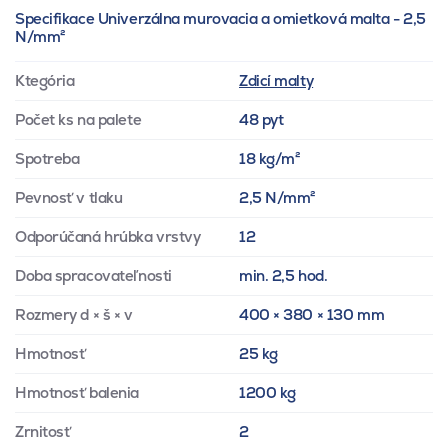
Specifikace Univerzálna murovacia a omietková malta - 2,5
N/mm²
Ktegória
Zdicí malty
Počet ks na palete
48 pyt
Spotreba
18 kg/m²
Pevnosť v tlaku
2,5 N/mm²
Odporúčaná hrúbka vrstvy
12
Doba spracovateľnosti
min. 2,5 hod.
Rozmery d × š × v
400 × 380 × 130 mm
Hmotnosť
25 kg
Hmotnosť balenia
1200 kg
Zrnitosť
2