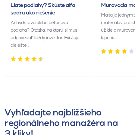
Liate podlahy? Skúste alfa
Murovacia mal
sadru ako riešenie
Malta je jedným 
Anhydritová alebo betónová
materiálov pre s
podlaha? Otázka, na ktorú si musí
už ide o murovan
odpovedať každý investor. Existuje
lepenie.…
ale ešte…
Vyhľadajte najbližšieho
regionálneho manažéra na
3 kliky!