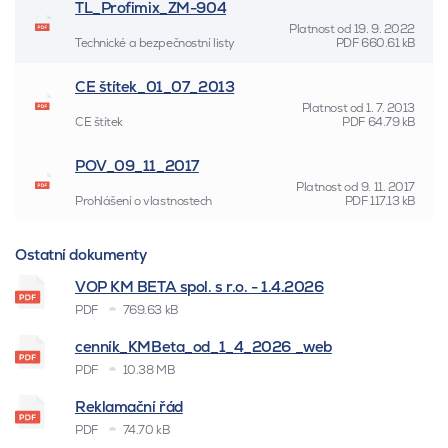
TL_Profimix_ZM-904
Platnost od
19. 9. 2022
Technické a bezpečnostní listy
PDF
660.61 kB
CE štítek_01_07_2013
Platnost od
1. 7. 2013
CE štítek
PDF
64.79 kB
POV_09_11_2017
Platnost od
9. 11. 2017
Prohlášení o vlastnostech
PDF
117.13 kB
Ostatní dokumenty
VOP KM BETA spol. s r.o. - 1.4.2026
PDF
769.63 kB
cenník_KMBeta_od_1_4_2026 _web
PDF
10.38 MB
Reklamační řád
PDF
74.70 kB