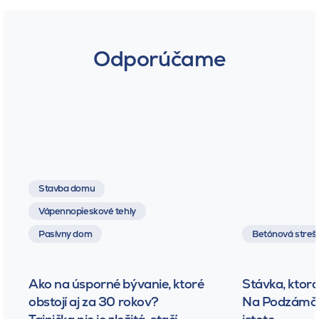
Odporúčame
Stavba domu
Vápennopieskové tehly
Pasívny dom
Betónová strešn
Ako na úsporné bývanie, ktoré
Stávka, ktorá
obstojí aj za 30 rokov?
Na Podzámčok