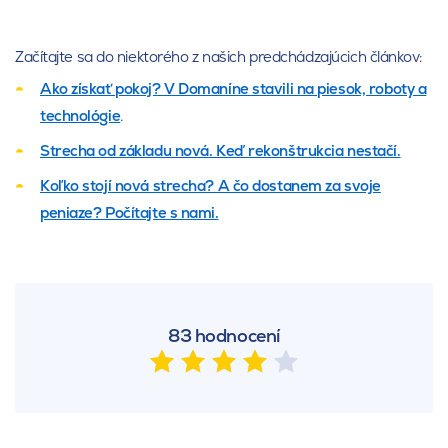
Začítajte sa do niektorého z našich predchádzajúcich článkov:
Ako získať pokoj? V Domaníne stavili na piesok, roboty a
technológie
.
Strecha od základu nová. Keď rekonštrukcia nestačí.
Koľko stojí nová strecha? A čo dostanem za svoje
peniaze? Počítajte s nami.
83 hodnocení