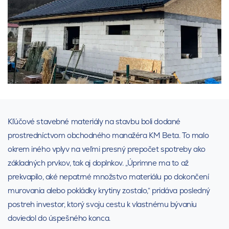
Kľúčové stavebné materiály na stavbu boli dodané
prostredníctvom obchodného manažéra KM Beta. To malo
okrem iného vplyv na veľmi presný prepočet spotreby ako
základných prvkov, tak aj doplnkov. „Úprimne ma to až
prekvapilo, aké nepatrné množstvo materiálu po dokončení
murovania alebo pokládky krytiny zostalo,“ pridáva posledný
postreh investor, ktorý svoju cestu k vlastnému bývaniu
doviedol do úspešného konca.