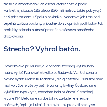
trasy elektrorozvodov. Ich osová vzdialenosť je podľa
konkrétnej situácie 125 alebo 250 milimetrov, takže pokrývajú
celý priestor domu. Spolu s pokládkou vodorovných trás pod
tepelnú izoláciu podlahy, prípadne do stropných podhľadov, tak
prakticky odpadá nutnosť pracného a časovo náročného
drážkovania.
Strecha? Vyhral betón.
Rovnako ako pri murive, aj v prípade strešnej krytiny, bolo
nutné vyriešiť zároveň niekoľko požiadaviek. Vzhľad, cenu a
hlavne výdrž. Nielen tú technickú, ale aj estetickú. "Najskôr sme
mali vo výbere všetky bežné varianty krytiny. Čoskoro sme
vylúčili iné typy krytín, dôvodom bola hlučnosť. K strešnej
krytine KM Beta sme sa dostali na základe referencie
známych, "opisuje Lukáš. Na stavbu tak putovali palety so