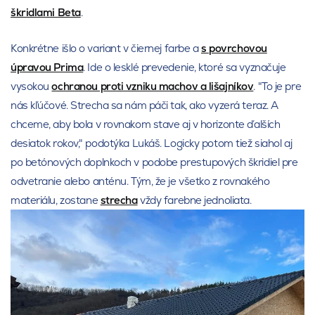
škridlami Beta
.
Konkrétne išlo o variant v čiernej farbe a
s povrchovou
úpravou Prima
. Ide o lesklé prevedenie, ktoré sa vyznačuje
vysokou
ochranou proti vzniku machov a lišajníkov
. "To je pre
nás kľúčové. Strecha sa nám páči tak, ako vyzerá teraz. A
chceme, aby bola v rovnakom stave aj v horizonte ďalších
desiatok rokov," podotýka Lukáš. Logicky potom tiež siahol aj
po betónových doplnkoch v podobe prestupových škridiel pre
odvetranie alebo anténu. Tým, že je všetko z rovnakého
materiálu, zostane
strecha
vždy farebne jednoliata.