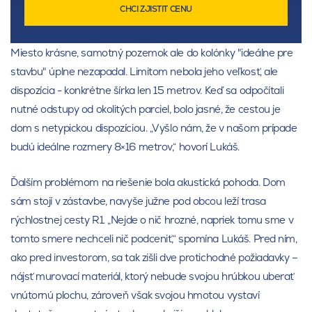
CHCI ZJISTIT CENU
Miesto krásne, samotný pozemok ale do kolónky "ideálne pre
stavbu" úplne nezapadal. Limitom nebola jeho veľkosť, ale
dispozícia - konkrétne šírka len 15 metrov. Keď sa odpočítali
nutné odstupy od okolitých parciel, bolo jasné, že cestou je
dom s netypickou dispozíciou. „Vyšlo nám, že v našom prípade
budú ideálne rozmery 8×16 metrov,“ hovorí Lukáš.
Ďalším problémom na riešenie bola akustická pohoda. Dom
sám stojí v zástavbe, navyše južne pod obcou leží trasa
rýchlostnej cesty R1. „Nejde o nič hrozné, napriek tomu sme v
tomto smere nechceli nič podceniť,“ spomína Lukáš. Pred ním,
ako pred investorom, sa tak zišli dve protichodné požiadavky –
nájsť murovací materiál, ktorý nebude svojou hrúbkou uberať
vnútornú plochu, zároveň však svojou hmotou vystaví