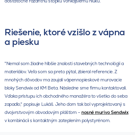
dostatočne razantnú stopku vonkajšiemu hluku.
Riešenie, ktoré vzišlo z vápna
a piesku
"Nemal som žiadne hlbšie znalosti stavebných technológií a
materiálov. Veľa som sa preto pýtal, zbieral referencie. Z
mnohých dôvodov ma zaujali vápennopieskové murovacie
bloky Sendwix od KM Beta. Následne sme firmu kontaktovali.
Vďaka prístupu ich obchodného manažéra to všetko do seba
zapadlo," popisuje Lukáš. Jeho dom tak bol vyprojektovaný s
dvojvrstvovým obvodovým plášťom –
nosné murivo Sendwix
v kombinácii s kontaktným zateplením polystyrénom.