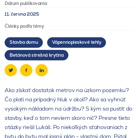
Dátum publikovania
11. června 2025
Články podľa témy
Stavba domu
Vápennopieskové tehly
Betónová strešná krytina
Ako získať dostatok metrov na úzkom pozemku?
Čo platí na prípadný hluk v okolí? Ako sa vyhnúť
vysokým nákladom na údržbu? S kým sa pustiť do
stavby, keď o tom neviem skoro nič? Presne tieto
otázky riešil Lukáš. Po niekoľkých sťahovaniach z
bytu do bytu mal jasný plán - vlastný dom. Pýtal