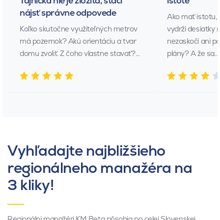
Tajnička nie je zložitá, stačí
istote
nájsť správne odpovede
Ako mať istotu,
Koľko skutočne využiteľných metrov
vydrží desiatky 
má pozemok? Akú orientáciu a tvar
nezaskočí ani p
domu zvoliť. Z čoho vlastne stavať?…
plány? A že sa…
Vyhľadajte najbližšieho
regionálneho manažéra na
3 kliky!
Regionálni manažéri KM Beta pôsobia po celej Slovenskej