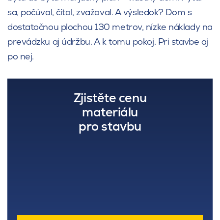
sa, počúval, čítal, zvažoval. A výsledok? Dom s
dostatočnou plochou 130 metrov, nízke náklady na
prevádzku aj údržbu. A k tomu pokoj. Pri stavbe aj
po nej.
Zjistěte cenu
materiálu
pro stavbu