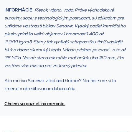
INFORMÁCIE:
Piesok, vápno, voda. Práve východiskové
suroviny, spolu s technologickým postupom, sú základom pre
unikátne vlastnosti blokov Sendwix. Vysoký podiel kremičitého
piesku prináša veľkú objemovú hmotnosť 1 400 až
2 000 kg/m3. Steny tak vynikajú schopnosťou tlmiť vonkajší
hluk a dobre akumulujú teplo. Vápno pridáva pevnosť - a to až
25 MPa. Nosná stena tak môže mať hrúbku iba 150 mm, čím
zostáva viac miesta pre vnútorný priestor.
Ako murivo Sendwix víťazí nad hlukom? Nechali sme si to
zmerať v akreditovanom laboratóriu.
Chcem sa pozrieť na meranie.