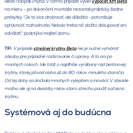
alebo naopak chýba. V tomto prípade vyšiel
výpočet KM Beta
na mieru – po dokončení montáže nezostali prakticky žiadne
prebytky. "Je to síce drobnosť, ale dôležitá - potvrdzuje
správnosť rozhodnutia. Nebolo treba nič zložito dokupovať ani
odvážať," podotýka majiteľ domu.
TIP:
V prípade
strešnej krytiny Beta
nie je nutné vytvárať
zásoby pre prípadné rozširovanie či úpravy. A to ani po
mnohých rokoch. Ide totiž o najdlhšie vyrábaný rad betónovej
krytiny, ktorej pôvod siaha až do 80. rokov minulého storočia.
Od tej doby sa dočkala mnohých vylepšení a inovácií. V zásade
možno ale aj na desiatky rokov starú strechu použiť súčasnú
krytinu.
Systémová aj do budúcna