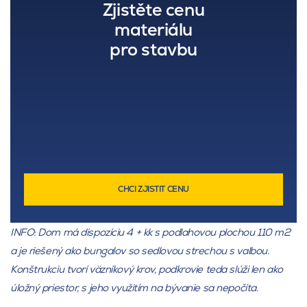
Zjistěte cenu
materiálu
pro stavbu
CHCI ZJISTIT CENU
INFO: Dom má dispozíciu 4 + kk s podlahovou plochou 110 m2
a je riešený ako bungalov so sedlovou strechou s valbou.
Konštrukciu tvorí väzníkový krov, podkrovie teda slúži len ako
úložný priestor, s jeho využitím na bývanie sa nepočíta.