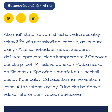
Betónová strešná krytina
Ako mať istotu, že vám strecha vydrží desiatky
rokov? Že vás nezaskočí ani počasie, ani budúce
plány? A že sa nebudete musieť zaoberať
zložitými opravami alebo kompromismi? Odpoveď
ponúka príbeh Miroslava Janeka z Podzámčoku
na Slovensku. Spoločne s manželkou si nechali
postaviť bungalov. Od začiatku mali vo všetkom
jasno. A to vrátane krytiny. O iné ako betónové
vďaka referenciám vôbec neuvažovali.