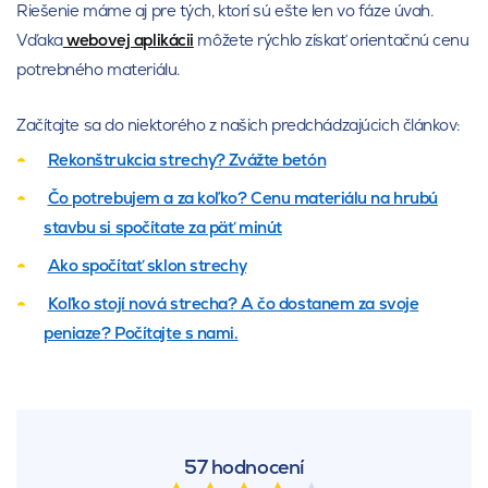
Riešenie máme aj pre tých, ktorí sú ešte len vo fáze úvah.
Vďaka
webovej aplikácii
môžete rýchlo získať orientačnú cenu
potrebného materiálu.
Začítajte sa do niektorého z našich predchádzajúcich článkov:
Rekonštrukcia strechy? Zvážte betón
Čo potrebujem a za koľko? Cenu materiálu na hrubú
stavbu si spočítate za päť minút
Ako spočítať sklon strechy
Koľko stojí nová strecha? A čo dostanem za svoje
peniaze? Počítajte s nami.
57 hodnocení