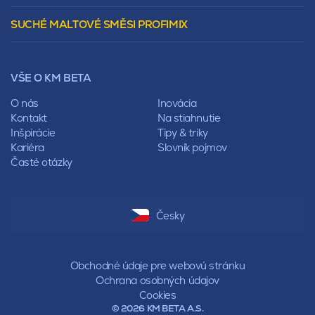
Polovalbová
Vencovky
Stanová
SUCHÉ MALTOVÉ SMĚSI PROFIMIX
Preklady
Mansardová
Lícové murivo
Pultová
Ploty
Rota
Nástroje a príslušenstvo
Sedlová
VŠE O KM BETA
Pálené zdivo Profiblok
Valbová
Nosné murivo
O nás
Inovácia
Polovalbová
Priečky
Kontakt
Na stiahnutie
Stanová
Vencovky
Inšpirácie
Tipy & triky
Mansardová
Preklady
Kariéra
Slovník pojmov
Pultová
Časté otázky
Hodonka
Sedlová
Valbová
Polovalbová
Česky
Stanová
Mansardová
Pultová
Obchodné údaje pre webovú stránku
Ochrana osobných údajov
Cookies
© 2026 KM BETA A.S.