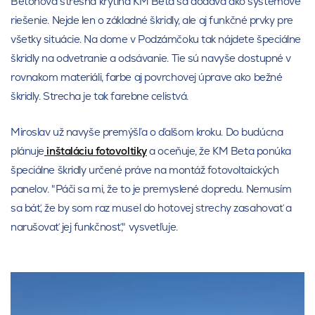
Betónová strešná krytina KM Beta sa dodáva ako systémové
riešenie. Nejde len o základné škridly, ale aj funkčné prvky pre
všetky situácie. Na dome v Podzámčoku tak nájdete špeciálne
škridly na odvetranie a odsávanie. Tie sú navyše dostupné v
rovnakom materiáli, farbe aj povrchovej úprave ako bežné
škridly. Strecha je tak farebne celistvá.
Miroslav už navyše premýšľa o ďalšom kroku. Do budúcna
plánuje
inštaláciu fotovoltiky
a oceňuje, že KM Beta ponúka
špeciálne škridly určené práve na montáž fotovoltaických
panelov. "Páči sa mi, že to je premyslené dopredu. Nemusím
sa báť, že by som raz musel do hotovej strechy zasahovať a
narušovať jej funkčnosť," vysvetľuje.