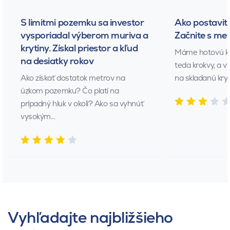
S limitmi pozemku sa investor
Ako postaviť 
vysporiadal výberom muriva a
Začnite s me
krytiny. Získal priestor a kľud
Máme hotovú ko
na desiatky rokov
teda krokvy, a 
Ako získať dostatok metrov na
na skladanú kryt
úzkom pozemku? Čo platí na
prípadný hluk v okolí? Ako sa vyhnúť
vysokým…
Vyhľadajte najbližšieho