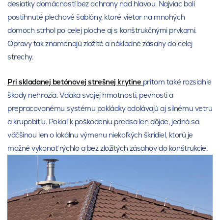
desiatky domácností bez ochrany nad hlavou. Najviac boli
postihnuté plechové šablóny, ktoré vietor na mnohých
domoch strhol po celej ploche aj s konštrukčnými prvkami.
Opravy tak znamenajú zložité a nákladné zásahy do celej
strechy.
Pri skladanej betónovej strešnej krytine
pritom také rozsiahle
škody nehrozia. Vďaka svojej hmotnosti, pevnosti a
prepracovanému systému pokládky odolávajú aj silnému vetru
a krupobitiu. Pokiaľ k poškodeniu predsa len dôjde, jedná sa
väčšinou len o lokálnu výmenu niekoľkých škridiel, ktorú je
možné vykonať rýchlo a bez zložitých zásahov do konštrukcie.