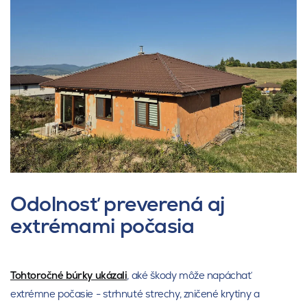
Odolnosť preverená aj
extrémami počasia
Tohtoročné búrky ukázali
, aké škody môže napáchať
extrémne počasie - strhnuté strechy, zničené krytiny a