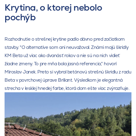
Krytina, o ktorej nebolo
pochýb
Rozhodnutie o strešnej krytine padlo dávno pred začiatkom
stavby. "O alternatíve som ani neuvažoval. Známi majú škridly
KM Beta už viac ako dvanásť rokov a nie sú na nich vidieť
žiadne zmeny. To pre mňa bola jasná referencia," hovorí
Miroslav Janek. Preto si vybral betónovú strešnú škridlu z radu
Beta v povrchovej úprave Briliant. Výsledkom je elegantná
strecha v lesklej hnedej farbe, ktorá dom ešte viac zvýrazňuje.