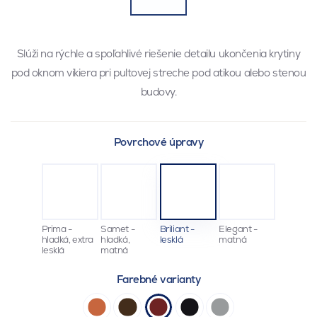
Slúži na rýchle a spoľahlivé riešenie detailu ukončenia krytiny
pod oknom vikiera pri pultovej streche pod atikou alebo stenou
budovy.
Povrchové úpravy
Prima -
Samet -
Briliant -
Elegant -
hladká, extra
hladká,
lesklá
matná
lesklá
matná
Farebné varianty