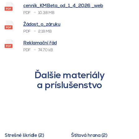
cenník_KMBeta_od_1_4_2026 _web
PDF
10.38 MB
Žádost_o_záruku
PDF
2.18 MB
Reklamační řád
PDF
74.70 kB
Ďalšie materiály
a príslušenstvo
Strešné škridle (2)
Štítová hrana (2)