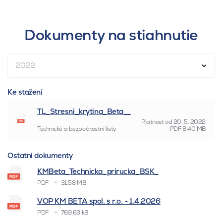
Dokumenty na stiahnutie
2022
Ke stažení
TL_Stresni_krytina_Beta__
Platnost od
20. 5. 2022
Technické a bezpečnostní listy
PDF
8.40 MB
Ostatní dokumenty
KMBeta_Technicka_prirucka_BSK_
PDF
31.58 MB
VOP KM BETA spol. s r.o. - 1.4.2026
PDF
769.63 kB