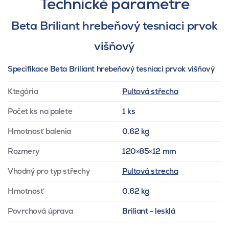
Technické parametre
Beta Briliant hrebeňový tesniaci prvok
višňový
Specifikace Beta Briliant hrebeňový tesniaci prvok višňový
Ktegória
Pultová střecha
Počet ks na palete
1 ks
Hmotnosť balenia
0.62 kg
Rozmery
120×85×12 mm
Vhodný pro typ střechy
Pultová strecha
Hmotnosť
0.62 kg
Povrchová úprava
Briliant - lesklá