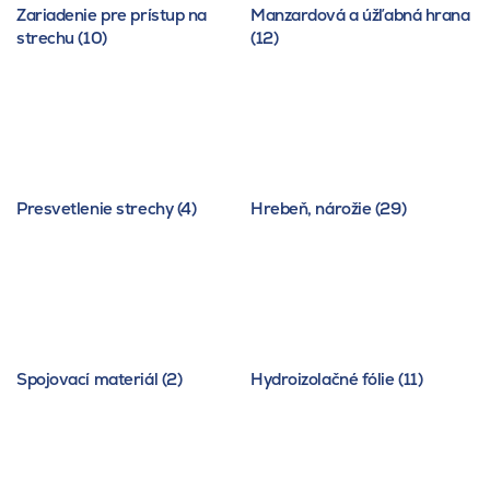
Zariadenie pre prístup na
Manzardová a úžľabná hrana
strechu (10)
(12)
Presvetlenie strechy (4)
Hrebeň, nárožie (29)
Spojovací materiál (2)
Hydroizolačné fólie (11)