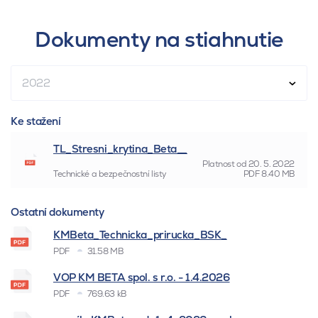
Dokumenty na stiahnutie
2022
Ke stažení
TL_Stresni_krytina_Beta__
Platnost od
20. 5. 2022
Technické a bezpečnostní listy
PDF
8.40 MB
Ostatní dokumenty
KMBeta_Technicka_prirucka_BSK_
PDF
31.58 MB
VOP KM BETA spol. s r.o. - 1.4.2026
PDF
769.63 kB