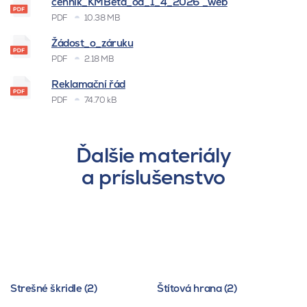
cenník_KMBeta_od_1_4_2026 _web
PDF
10.38 MB
Žádost_o_záruku
PDF
2.18 MB
Reklamační řád
PDF
74.70 kB
Ďalšie materiály
a príslušenstvo
Strešné škridle (2)
Štítová hrana (2)