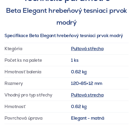
Beta Elegant hrebeňový tesniaci prvok
modrý
Specifikace Beta Elegant hrebeňový tesniaci prvok modrý
Ktegória
Pultová střecha
Počet ks na palete
1 ks
Hmotnosť balenia
0.62 kg
Rozmery
120×85×12 mm
Vhodný pro typ střechy
Pultová strecha
Hmotnosť
0.62 kg
Povrchová úprava
Elegant - matná