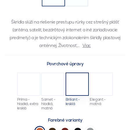
Škridla slúži na riešenie prestupu rúrky cez strešný plášť
(anténa, satelit, bezdrôtový internet a iné zariaďovacie
predmety) a je technickým zdokonalením škridly plastovej
anténnej. Životnosť,…
Viac
Povrchové úpravy
Prima -
Samet -
Briliant -
Elegant -
hladká, extra
hladká,
lesklá
matná
lesklá
matná
Farebné varianty