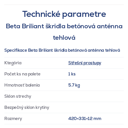
Technické parametre
Beta Briliant škridla betónová anténna
tehlová
Specifikace Beta Briliant škridla betónová anténna tehlová
Ktegória
Střešní prostupy
Počet ks na palete
1 ks
Hmotnosť balenia
5.7 kg
Sklon strechy
Bezpečný sklon krytiny
Rozmery
420×331×12 mm