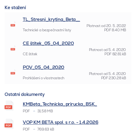
Ke stažení
TL_Stresni_krytina_Beta__
Platnost od
20. 5. 2022
Technické a bezpečnostní listy
PDF
8.40 MB
CE štítek_05_04_2020
Platnost od
5. 4. 2020
CE štítek
PDF
82.81 kB
POV_05_04_2020
Platnost od
5. 4. 2020
Prohlášení o vlastnostech
PDF
230.28 kB
Ostatní dokumenty
KMBeta_Technicka_prirucka_BSK_
PDF
31.58 MB
VOP KM BETA spol. s r.o. - 1.4.2026
PDF
769.63 kB