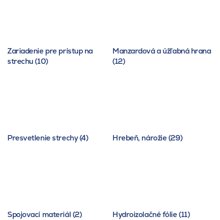
Zariadenie pre prístup na
Manzardová a úžľabná hrana
strechu (10)
(12)
Presvetlenie strechy (4)
Hrebeň, nárožie (29)
Spojovací materiál (2)
Hydroizolačné fólie (11)