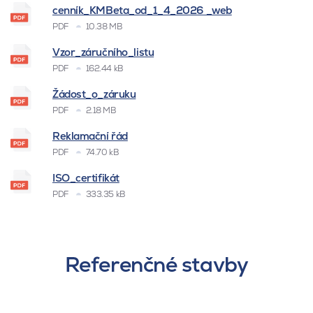
cenník_KMBeta_od_1_4_2026 _web
PDF
10.38 MB
Vzor_záručního_listu
PDF
162.44 kB
Žádost_o_záruku
PDF
2.18 MB
Reklamační řád
PDF
74.70 kB
ISO_certifikát
PDF
333.35 kB
Referenčné stavby