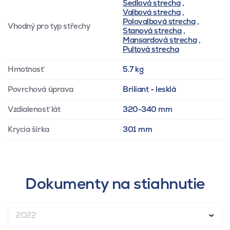
Sedlová strecha
,
Valbová strecha
,
Polovalbová strecha
,
Vhodný pro typ střechy
Stanová strecha
,
Mansardová strecha
,
Pultová strecha
Hmotnosť
5.7 kg
Povrchová úprava
Briliant - lesklá
Vzdialenosť lát
320-340 mm
Krycia šírka
301 mm
Dokumenty na stiahnutie
2022