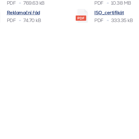
PDF
769.63 kB
PDF
10.38 MB
Reklamační řád
ISO_certifikát
PDF
74.70 kB
PDF
333.35 kB