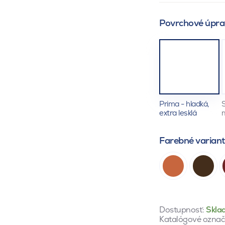
Povrchové úpra
Prima - hladká,
S
extra lesklá
Farebné varian
Dostupnosť:
Skla
Katalógové označ