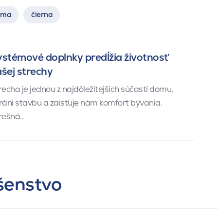
ima
čierna
stémové doplnky predĺžia životnosť
šej strechy
recha je jednou z najdôležitejších súčastí domu,
ráni stavbu a zaisťuje nám komfort bývania.
rešná…
ušenstvo