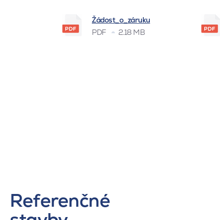
Žádost_o_záruku
PDF
2.18 MB
Referenčné
stavby