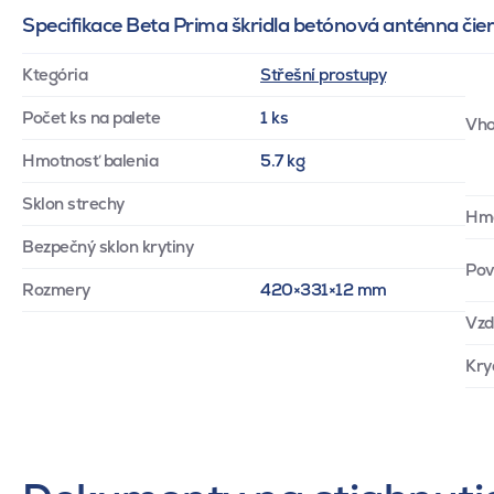
Specifikace Beta Prima škridla betónová anténna čie
Ktegória
Střešní prostupy
Počet ks na palete
1 ks
Vho
Hmotnosť balenia
5.7 kg
Sklon strechy
Hm
Bezpečný sklon krytiny
Pov
Rozmery
420×331×12 mm
Vzd
Kry