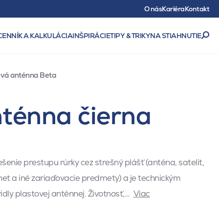
O nás
Kariéra
Kontakt
CENNÍK A KALKULÁCIA
INŠPIRÁCIE
TIPY & TRIKY
NA STIAHNUTIE
ová anténna Beta
nténna čierna
iešenie prestupu rúrky cez strešný plášť (anténa, satelit,
net a iné zariaďovacie predmety) a je technickým
dly plastovej anténnej. Životnosť,…
Viac