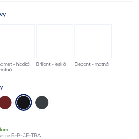
vy
amet - hladká,
Briliant - lesklá
Elegant - matná
matná
ty
dom
enie:
B-P-CE-TBA