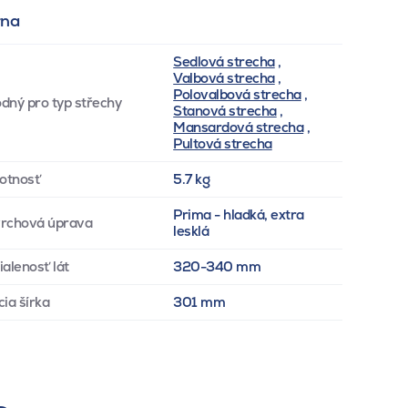
rna
Sedlová strecha
,
Valbová strecha
,
Polovalbová strecha
,
dný pro typ střechy
Stanová strecha
,
Mansardová strecha
,
Pultová strecha
otnosť
5.7 kg
Prima - hladká, extra
rchová úprava
lesklá
ialenosť lát
320-340 mm
cia šírka
301 mm