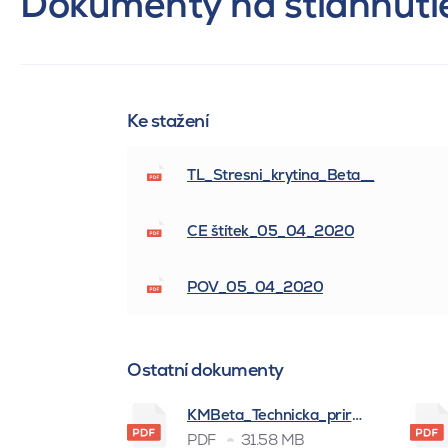
Dokumenty na stiahnuti
Ke stažení
TL_Stresni_krytina_Beta__
CE štítek_05_04_2020
POV_05_04_2020
Ostatní dokumenty
KMBeta_Technicka_prirucka_BSK_
PDF
31.58 MB