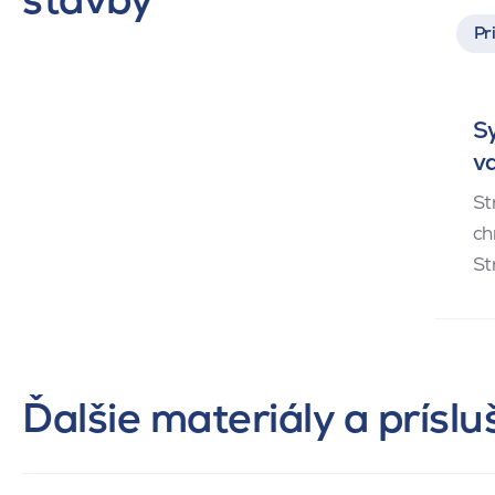
Pr
Sy
va
St
ch
St
Ďalšie materiály a prísl