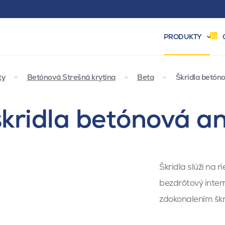
PRODUKTY
ty
Betónová Strešná krytina
Beta
Škridla betón
kridla betónová a
Škridla slúži na r
bezdrôtový inter
zdokonalením škri