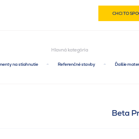
CHCI TO SPO
Hlavná kategória
enty na stiahnutie
Referenčné stavby
Ďalšie mater
Beta Pr