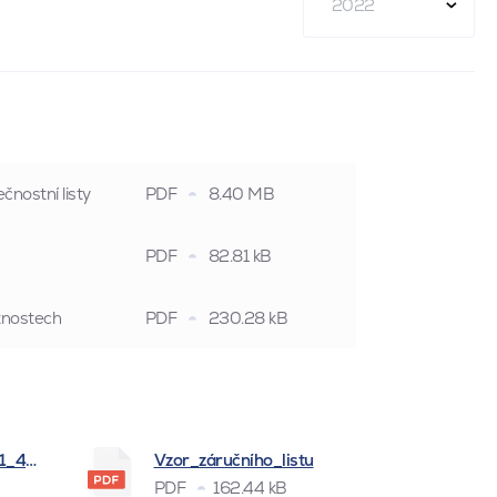
2022
čnostní listy
PDF
8.40 MB
PDF
82.81 kB
stnostech
PDF
230.28 kB
_1_4_2026
Vzor_záručního_listu
PDF
162.44 kB