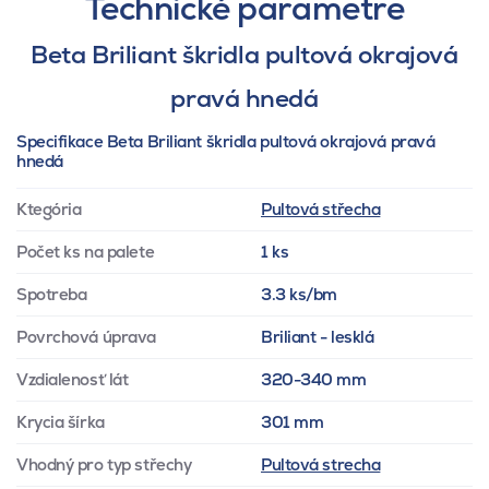
Technické parametre
Beta Briliant škridla pultová okrajová
pravá hnedá
Specifikace Beta Briliant škridla pultová okrajová pravá
hnedá
Ktegória
Pultová střecha
Počet ks na palete
1 ks
Spotreba
3.3 ks/bm
Povrchová úprava
Briliant - lesklá
Vzdialenosť lát
320-340 mm
Krycia šírka
301 mm
Vhodný pro typ střechy
Pultová strecha