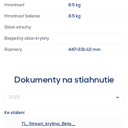
Hmotnosť
8.5 kg
Hmotnosť balenia
8.5 kg
Sklon strechy
Bezpečný sklon krytiny
Rozmery
447×331×12 mm
Dokumenty na stiahnutie
2022
Ke stažení
TL_Stresni_krytina_Beta__