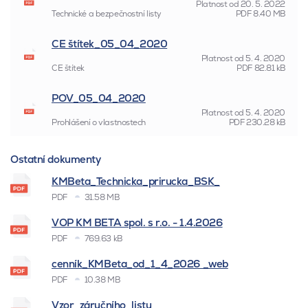
Platnost od
20. 5. 2022
Technické a bezpečnostní listy
PDF
8.40 MB
CE štítek_05_04_2020
Platnost od
5. 4. 2020
CE štítek
PDF
82.81 kB
POV_05_04_2020
Platnost od
5. 4. 2020
Prohlášení o vlastnostech
PDF
230.28 kB
Ostatní dokumenty
KMBeta_Technicka_prirucka_BSK_
PDF
31.58 MB
VOP KM BETA spol. s r.o. - 1.4.2026
PDF
769.63 kB
cenník_KMBeta_od_1_4_2026 _web
PDF
10.38 MB
Vzor_záručního_listu