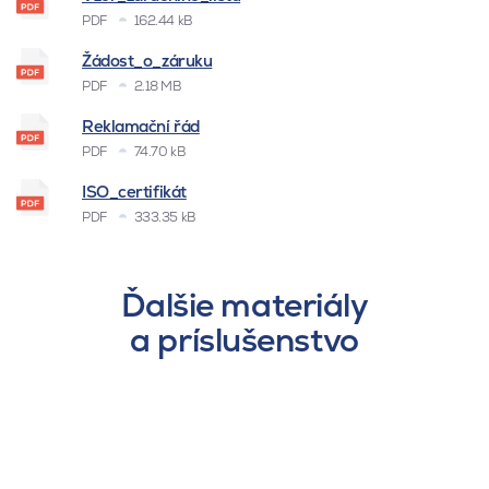
PDF
162.44 kB
Žádost_o_záruku
PDF
2.18 MB
Reklamační řád
PDF
74.70 kB
ISO_certifikát
PDF
333.35 kB
Ďalšie materiály
a príslušenstvo