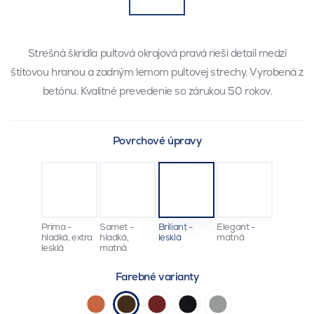
Strešná škridla pultová okrajová pravá rieši detail medzi
štítovou hranou a zadným lemom pultovej strechy. Vyrobená z
betónu. Kvalitné prevedenie so zárukou 50 rokov.
Povrchové úpravy
Prima -
Samet -
Briliant -
Elegant -
hladká, extra
hladká,
lesklá
matná
lesklá
matná
Farebné varianty