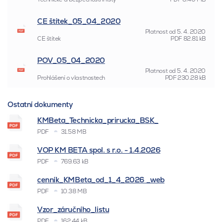
CE štítek_05_04_2020
Platnost od
5. 4. 2020
CE štítek
PDF
82.81 kB
POV_05_04_2020
Platnost od
5. 4. 2020
Prohlášení o vlastnostech
PDF
230.28 kB
Ostatní dokumenty
KMBeta_Technicka_prirucka_BSK_
PDF
31.58 MB
VOP KM BETA spol. s r.o. - 1.4.2026
PDF
769.63 kB
cenník_KMBeta_od_1_4_2026 _web
PDF
10.38 MB
Vzor_záručního_listu
PDF
162.44 kB