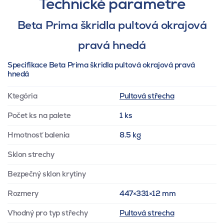
Technické parametre
Beta Prima škridla pultová okrajová
pravá hnedá
Specifikace Beta Prima škridla pultová okrajová pravá
hnedá
Ktegória
Pultová střecha
Počet ks na palete
1 ks
Hmotnosť balenia
8.5 kg
Sklon strechy
Bezpečný sklon krytiny
Rozmery
447×331×12 mm
Vhodný pro typ střechy
Pultová strecha