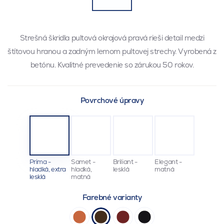
Strešná škridla pultová okrajová pravá rieši detail medzi
štítovou hranou a zadným lemom pultovej strechy. Vyrobená z
betónu. Kvalitné prevedenie so zárukou 50 rokov.
Povrchové úpravy
Prima -
Samet -
Briliant -
Elegant -
hladká, extra
hladká,
lesklá
matná
lesklá
matná
Farebné varianty