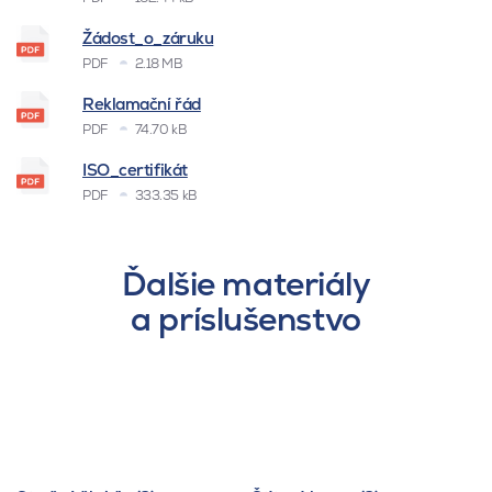
Žádost_o_záruku
PDF
2.18 MB
Reklamační řád
PDF
74.70 kB
ISO_certifikát
PDF
333.35 kB
Ďalšie materiály
a príslušenstvo