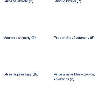
Strešné škridle (2)
Štítová hrana (2)
Vetranie strechy (4)
Protisnehové zábrany (8)
Strešné prestupy (12)
Pripevnenie bleskozvodu,
kolektora (2)