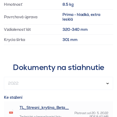
Hmotnosť
8.5 kg
Prima - hladká, extra
Povrchová úprava
lesklá
Vzdialenosť lát
320-340 mm
Krycia šírka
301 mm
Dokumenty na stiahnutie
2022
Ke stažení
TL_Stresni_krytina_Beta__
Platnost od
20. 5. 2022
Technické a bezpečnostní listy
PDF
8.40 MB