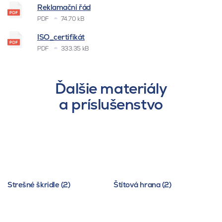
Reklamační řád
PDF
74.70 kB
ISO_certifikát
PDF
333.35 kB
Ďalšie materiály
a príslušenstvo
Strešné škridle (2)
Štítová hrana (2)