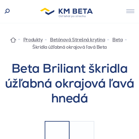
Produkty
Betónová Strešná krytina
Beta
Škridla úžľabná okrajová ľavá Beta
Beta Briliant škridla
úžľabná okrajová ľavá
hnedá