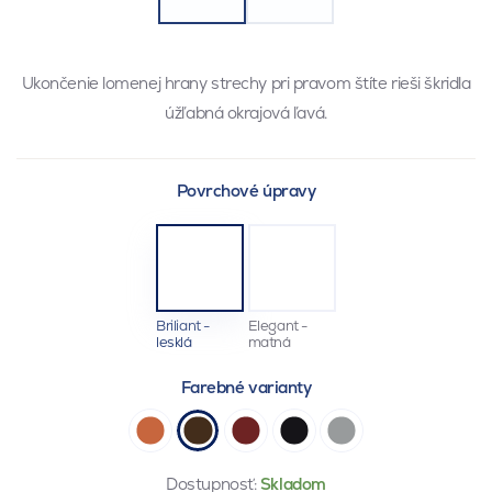
Ukončenie lomenej hrany strechy pri pravom štíte rieši škridla
úžľabná okrajová ľavá.
Povrchové úpravy
Briliant -
Elegant -
lesklá
matná
Farebné varianty
Dostupnosť:
Skladom