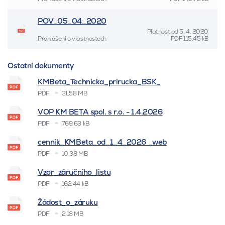
POV_05_04_2020
Platnost od
5. 4. 2020
Prohlášení o vlastnostech
PDF
115.45 kB
Ostatní dokumenty
KMBeta_Technicka_prirucka_BSK_
PDF
31.58 MB
VOP KM BETA spol. s r.o. - 1.4.2026
PDF
769.63 kB
cenník_KMBeta_od_1_4_2026 _web
PDF
10.38 MB
Vzor_záručního_listu
PDF
162.44 kB
Žádost_o_záruku
PDF
2.18 MB