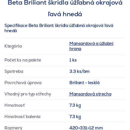
Beta Briliant škridla úžľabná okrajová
ľavá hnedá
Specifikace Beta Briliant škridla úžľabná okrajová ľavá
hnedá
Mansardová a úžlabní
Ktegória
hrana
Počet ks na palete
1 ks
Spotreba
3.3 ks/bm
Povrchová úprava
Briliant - lesklá
Vhodný pro typ střechy
Mansardová strecha
Hmotnosť
7.3 kg
Hmotnosť balenia
7.3 kg
Rozmery
420×331×12 mm