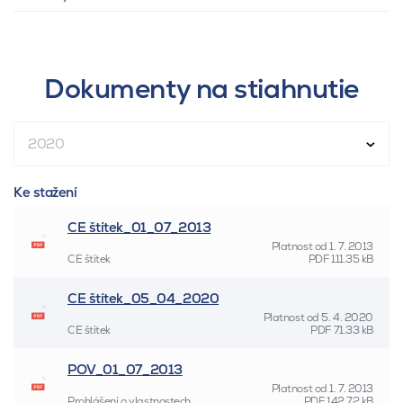
Dokumenty na stiahnutie
2020
Ke stažení
CE štítek_01_07_2013
Platnost od
1. 7. 2013
CE štítek
PDF
111.35 kB
CE štítek_05_04_2020
Platnost od
5. 4. 2020
CE štítek
PDF
71.33 kB
POV_01_07_2013
Platnost od
1. 7. 2013
Prohlášení o vlastnostech
PDF
142.72 kB