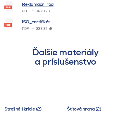
Reklamační řád
PDF
74.70 kB
ISO_certifikát
PDF
333.35 kB
Ďalšie materiály
a príslušenstvo
Strešné škridle (2)
Štítová hrana (2)