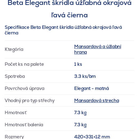
Beta Elegant škridla úžľabná okrajová
ľavá čierna
Specifikace Beta Elegant škridla úžľabná okrajová ľavá
čierna
Mansardová a úžlabní
Ktegória
hrana
Počet ks na palete
1 ks
Spotreba
3.3 ks/bm
Povrchová úprava
Elegant - matná
Vhodný pro typ střechy
Mansardová strecha
Hmotnosť
7.3 kg
Hmotnosť balenia
7.3 kg
Rozmery
420×331×12 mm