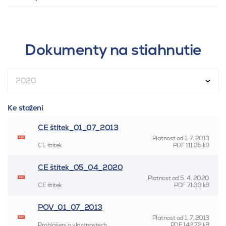
Dokumenty na stiahnutie
2020
Ke stažení
CE štítek_01_07_2013
Platnost od
1. 7. 2013
CE štítek
PDF
111.35 kB
CE štítek_05_04_2020
Platnost od
5. 4. 2020
CE štítek
PDF
71.33 kB
POV_01_07_2013
Platnost od
1. 7. 2013
Prohlášení o vlastnostech
PDF
142.72 kB