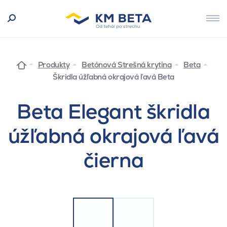
Produkty
Betónová Strešná krytina
Beta
Škridla úžľabná okrajová ľavá Beta
Beta Elegant škridla
úžľabná okrajová ľavá
čierna