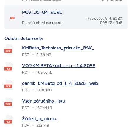
POV_05_04_2020
Platnost od
5. 4. 2020
Prohlášení o vlastnostech
PDF
115.45 kB
Ostatní dokumenty
KMBeta_Technicka_prirucka_BSK_
PDF
31.58 MB
VOP KM BETA spol. s r.o. - 1.4.2026
PDF
769.63 kB
cenník_KMBeta_od_1_4_2026 _web
PDF
10.38 MB
Vzor_záručního_listu
PDF
162.44 kB
Žádost_o_záruku
PDF
2.18 MB