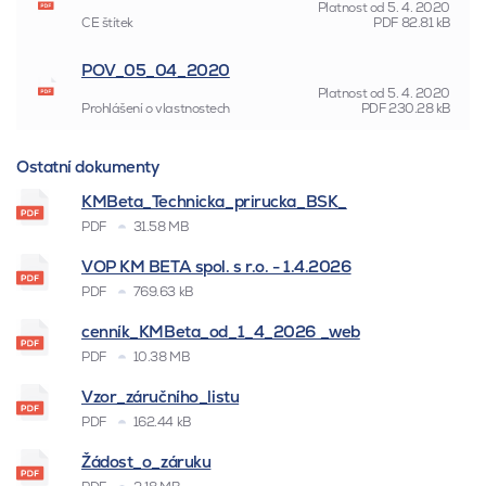
Platnost od
5. 4. 2020
CE štítek
PDF
82.81 kB
POV_05_04_2020
Platnost od
5. 4. 2020
Prohlášení o vlastnostech
PDF
230.28 kB
Ostatní dokumenty
KMBeta_Technicka_prirucka_BSK_
PDF
31.58 MB
VOP KM BETA spol. s r.o. - 1.4.2026
PDF
769.63 kB
cenník_KMBeta_od_1_4_2026 _web
PDF
10.38 MB
Vzor_záručního_listu
PDF
162.44 kB
Žádost_o_záruku