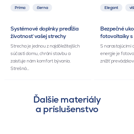
Prima
čierna
Elegant
vi
Systémové doplnky predĺžia
Bezpečné uko
životnosť vašej strechy
fotovoltaiky 
Strecha je jednou z najdôležitejších
S narastajúcimi c
súčastí domu, chráni stavbu a
energie je fotovo
zaisťuje nám komfort bývania.
znížiť prevádzko
Strešná…
Ďalšie materiály
a príslušenstvo