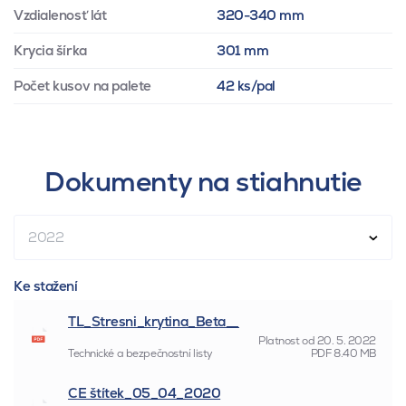
Vzdialenosť lát
320-340 mm
Krycia šírka
301 mm
Počet kusov na palete
42 ks/pal
Dokumenty na stiahnutie
2022
Ke stažení
TL_Stresni_krytina_Beta__
Platnost od
20. 5. 2022
Technické a bezpečnostní listy
PDF
8.40 MB
CE štítek_05_04_2020