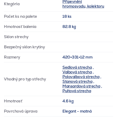
Připevnění
Ktegória
hromosvodu, kolektoru
Počet ks na palete
18 ks
Hmotnosť balenia
82.8 kg
Sklon strechy
Bezpečný sklon krytiny
Rozmery
420×331×12 mm
Sedlová strecha
,
Valbová strecha
,
Polovalbová strecha
,
Vhodný pro typ střechy
Stanová strecha
,
Mansardová strecha
,
Pultová strecha
Hmotnosť
4.6 kg
Povrchová úprava
Elegant - matná