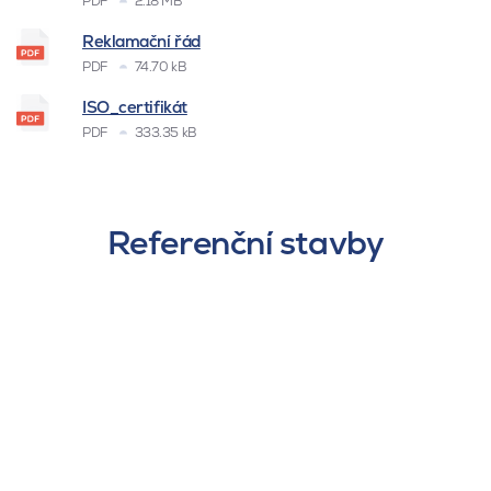
PDF
2.18 MB
Reklamační řád
PDF
74.70 kB
ISO_certifikát
PDF
333.35 kB
Referenční stavby