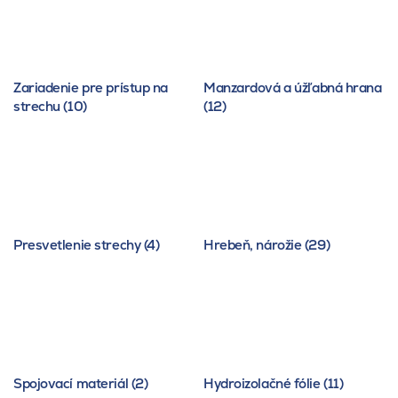
Zariadenie pre prístup na
Manzardová a úžľabná hrana
strechu (10)
(12)
Presvetlenie strechy (4)
Hrebeň, nárožie (29)
Spojovací materiál (2)
Hydroizolačné fólie (11)