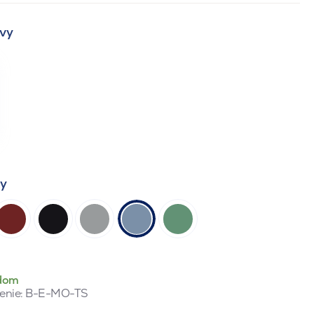
vy
ty
dom
enie:
B-E-MO-TS