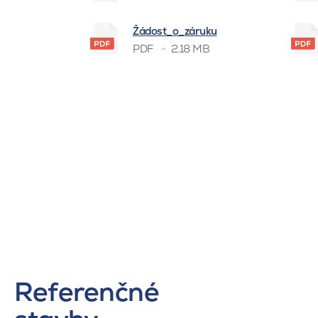
Žádost_o_záruku
PDF
2.18 MB
Referenčné