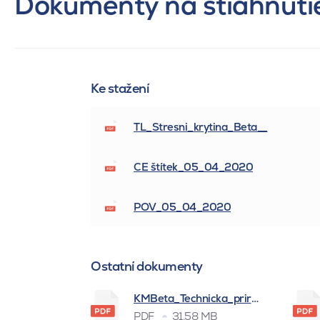
Dokumenty na stiahnuti
Ke stažení
TL_Stresni_krytina_Beta__
CE štítek_05_04_2020
POV_05_04_2020
Ostatní dokumenty
KMBeta_Technicka_prirucka_BSK_
PDF
31.58 MB