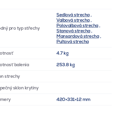
Sedlová strecha
,
Valbová strecha
,
Polovalbová strecha
,
dný pro typ střechy
Stanová strecha
,
Mansardová strecha
,
Pultová strecha
otnosť
4.7 kg
tnosť balenia
253.8 kg
on strechy
pečný sklon krytiny
zmery
420×331×12 mm