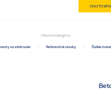
CHCI TO SPO
Hlavná kategória
enty na stiahnutie
Referenčné stavby
Ďalšie mater
Beta