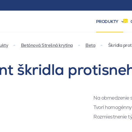
PRODUKTY
ukty
Betónová Strešná krytina
Beta
Škridla pro
nt škridla protisn
Na obmedzenie sk
Tvorí homogénny 
Rozmiestnenie tý