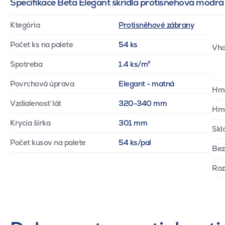
Specifikace Beta Elegant škridla protisnehová modrá
Ktegória
Protisněhové zábrany
Počet ks na palete
54 ks
Vho
Spotreba
1.4 ks/m²
Povrchová úprava
Elegant - matná
Hm
Vzdialenosť lát
320-340 mm
Hmo
Krycia šírka
301 mm
Skl
Počet kusov na palete
54 ks/pal
Bez
Ro