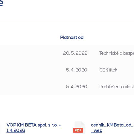
e
Platnost od
20. 5. 2022
Technické a bezpe
5. 4. 2020
CE štítek
5. 4. 2020
Prohlášení o vla
VOP KM BETA spol. s r.o. -
cenník_KMBeta_od
1.4.2026
_web