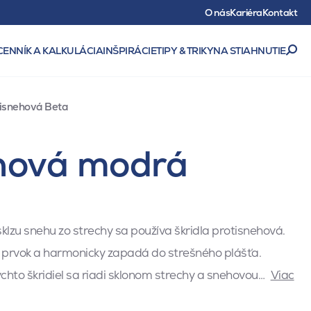
O nás
Kariéra
Kontakt
CENNÍK A KALKULÁCIA
INŠPIRÁCIE
TIPY & TRIKY
NA STIAHNUTIE
tisnehová Beta
ehová modrá
lzu snehu zo strechy sa používa škridla protisnehová.
prvok a harmonicky zapadá do strešného plášťa.
chto škridiel sa riadi sklonom strechy a snehovou…
Viac