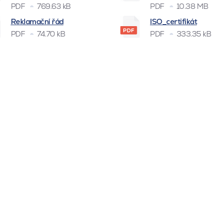
PDF
769.63 kB
PDF
10.38 MB
Reklamační řád
ISO_certifikát
PDF
74.70 kB
PDF
333.35 kB