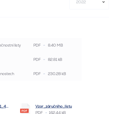
2022
čnostní listy
PDF
8.40 MB
PDF
82.81 kB
stnostech
PDF
230.28 kB
_1_4_2026
Vzor_záručního_listu
PDF
162.44 kB