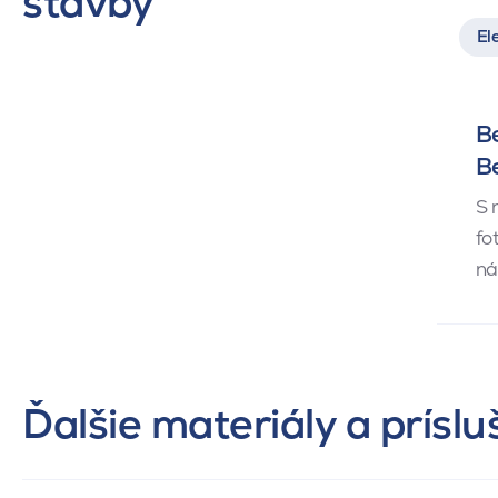
stavby
El
Be
B
S 
fo
ná
Ďalšie materiály a prísl