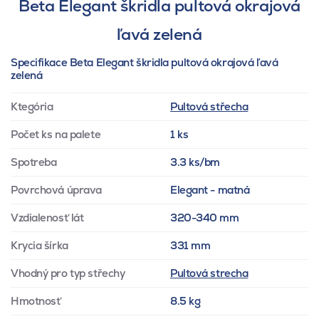
Beta Elegant škridla pultová okrajová
ľavá zelená
Specifikace Beta Elegant škridla pultová okrajová ľavá
zelená
Ktegória
Pultová střecha
Počet ks na palete
1 ks
Spotreba
3.3 ks/bm
Povrchová úprava
Elegant - matná
Vzdialenosť lát
320-340 mm
Krycia šírka
331 mm
Vhodný pro typ střechy
Pultová strecha
Hmotnosť
8.5 kg