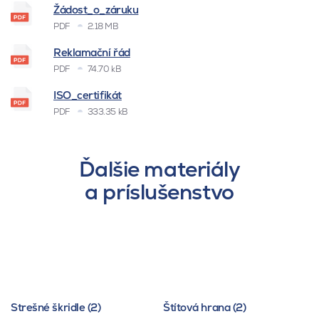
Žádost_o_záruku
PDF
2.18 MB
Reklamační řád
PDF
74.70 kB
ISO_certifikát
PDF
333.35 kB
Ďalšie materiály
a príslušenstvo
Strešné škridle (2)
Štítová hrana (2)