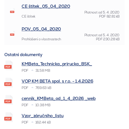
CE štítek_05_04_2020
Platnost od
5. 4. 2020
CE štítek
PDF
82.81 kB
POV_05_04_2020
Platnost od
5. 4. 2020
Prohlášení o vlastnostech
PDF
230.28 kB
Ostatní dokumenty
KMBeta_Technicka_prirucka_BSK_
PDF
31.58 MB
VOP KM BETA spol. s r.o. - 1.4.2026
PDF
769.63 kB
cenník_KMBeta_od_1_4_2026 _web
PDF
10.38 MB
Vzor_záručního_listu
PDF
162.44 kB