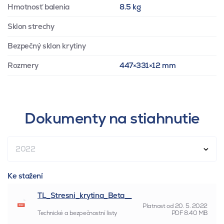
Hmotnosť balenia
8.5 kg
Sklon strechy
Bezpečný sklon krytiny
Rozmery
447×331×12 mm
Dokumenty na stiahnutie
2022
Ke stažení
TL_Stresni_krytina_Beta__
Platnost od
20. 5. 2022
Technické a bezpečnostní listy
PDF
8.40 MB