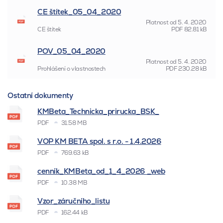
CE štítek_05_04_2020
Platnost od
5. 4. 2020
CE štítek
PDF
82.81 kB
POV_05_04_2020
Platnost od
5. 4. 2020
Prohlášení o vlastnostech
PDF
230.28 kB
Ostatní dokumenty
KMBeta_Technicka_prirucka_BSK_
PDF
31.58 MB
VOP KM BETA spol. s r.o. - 1.4.2026
PDF
769.63 kB
cenník_KMBeta_od_1_4_2026 _web
PDF
10.38 MB
Vzor_záručního_listu
PDF
162.44 kB