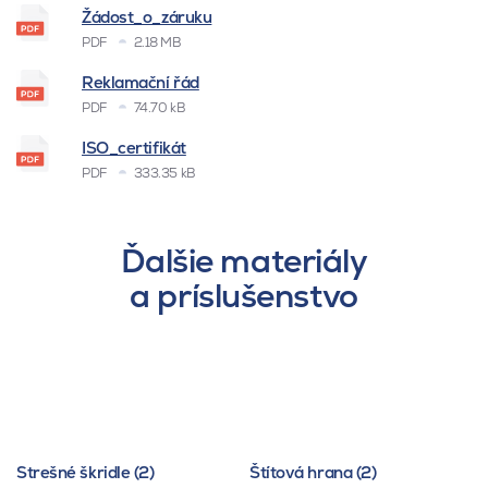
Žádost_o_záruku
PDF
2.18 MB
Reklamační řád
PDF
74.70 kB
ISO_certifikát
PDF
333.35 kB
Ďalšie materiály
a príslušenstvo
Strešné škridle (2)
Štítová hrana (2)