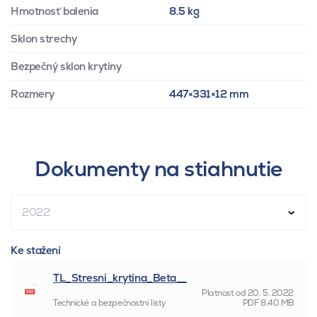
Hmotnosť balenia
8.5 kg
Sklon strechy
Bezpečný sklon krytiny
Rozmery
447×331×12 mm
Dokumenty na stiahnutie
2022
Ke stažení
TL_Stresni_krytina_Beta__
Platnost od
20. 5. 2022
Technické a bezpečnostní listy
PDF
8.40 MB