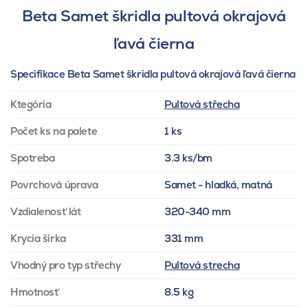
Beta Samet škridla pultová okrajová
ľavá čierna
Specifikace Beta Samet škridla pultová okrajová ľavá čierna
Ktegória
Pultová střecha
Počet ks na palete
1 ks
Spotreba
3.3 ks/bm
Povrchová úprava
Samet - hladká, matná
Vzdialenosť lát
320-340 mm
Krycia šírka
331 mm
Vhodný pro typ střechy
Pultová strecha
Hmotnosť
8.5 kg