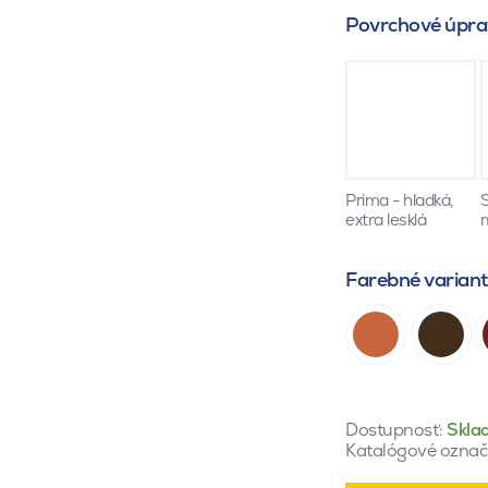
Povrchové úpra
Prima - hladká,
S
extra lesklá
Farebné varian
Dostupnosť:
Skla
Katalógové označ