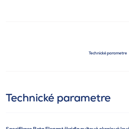
Technické parametre
Technické parametre
Specifikace Beta Elegant škridla pultová okrajová lev