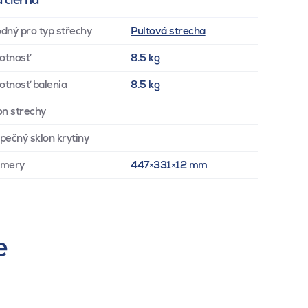
dný pro typ střechy
Pultová strecha
otnosť
8.5 kg
tnosť balenia
8.5 kg
on strechy
pečný sklon krytiny
zmery
447×331×12 mm
e