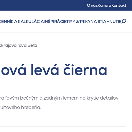
O nás
Kariéra
Kontakt
CENNÍK A KALKULÁCIA
INŠPIRÁCIE
TIPY & TRIKY
NA STIAHNUTIE
 okrajová ľavá Beta
jová levá čierna
ená ľavým bočným a zadným lemom na krytie detailov
 pultového hrebeňa.