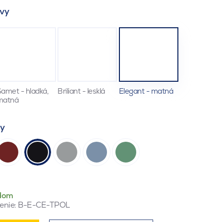
vy
amet - hladká,
Briliant - lesklá
Elegant - matná
matná
ty
dom
enie:
B-E-CE-TPOL