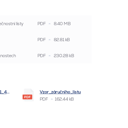
čnostní listy
PDF
8.40 MB
PDF
82.81 kB
stnostech
PDF
230.28 kB
_1_4_2026
Vzor_záručního_listu
PDF
162.44 kB