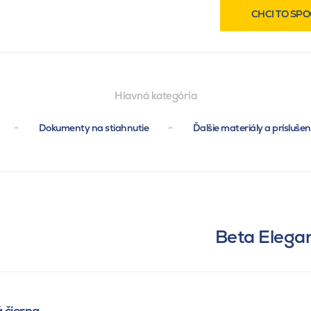
CHCI TO SPO
Hlavná kategória
Dokumenty na stiahnutie
Ďalšie materiály a prísluše
Beta Elegan
á čierna