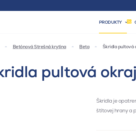
PRODUKTY
Betónová Strešná krytina
Beta
Škridla pultová
ridla pultová okra
Škridla je opatr
štítovej hrany a