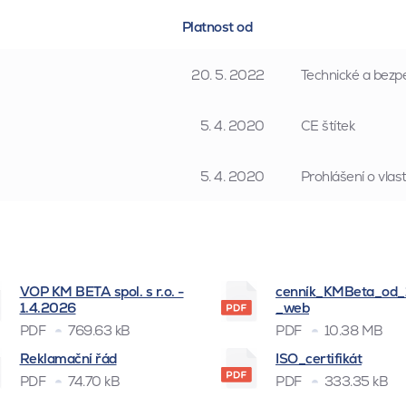
Platnost od
20. 5. 2022
Technické a bezpe
5. 4. 2020
CE štítek
5. 4. 2020
Prohlášení o vla
VOP KM BETA spol. s r.o. -
cenník_KMBeta_od
1.4.2026
_web
PDF
769.63 kB
PDF
10.38 MB
Reklamační řád
ISO_certifikát
PDF
74.70 kB
PDF
333.35 kB