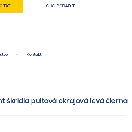
ČÍTAT
CHCI PORADIT
nstvo
Kontakt
t škridla pultová okrajová levá čierna