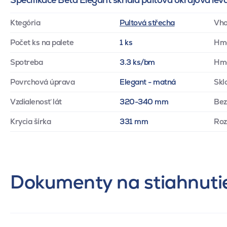
Ktegória
Pultová střecha
Vho
Počet ks na palete
1 ks
Hm
Spotreba
3.3 ks/bm
Hmo
Povrchová úprava
Elegant - matná
Skl
Vzdialenosť lát
320-340 mm
Bez
Krycia šírka
331 mm
Ro
Dokumenty na stiahnuti