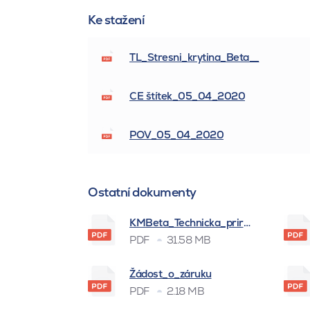
Ke stažení
TL_Stresni_krytina_Beta__
CE štítek_05_04_2020
POV_05_04_2020
Ostatní dokumenty
KMBeta_Technicka_prirucka_BSK_
PDF
31.58 MB
Žádost_o_záruku
PDF
2.18 MB