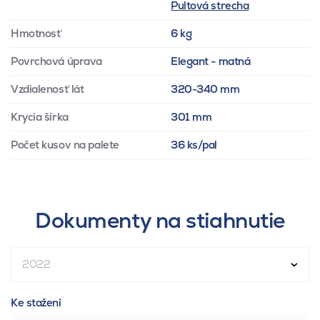
Pultová strecha
Hmotnosť
6 kg
Povrchová úprava
Elegant - matná
Vzdialenosť lát
320-340 mm
Krycia šírka
301 mm
Počet kusov na palete
36 ks/pal
Dokumenty na stiahnutie
2022
Ke stažení