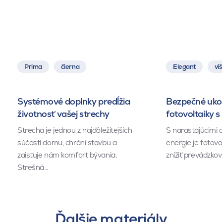
Prima
čierna
Elegant
vi
Systémové doplnky predĺžia
Bezpečné uko
životnosť vašej strechy
fotovoltaiky 
Strecha je jednou z najdôležitejších
S narastajúcimi c
súčastí domu, chráni stavbu a
energie je fotovo
zaisťuje nám komfort bývania.
znížiť prevádzko
Strešná…
Ďalšie materiály