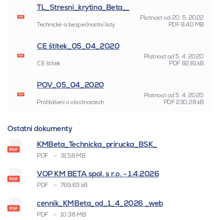
TL_Stresni_krytina_Beta__
Platnost od
20. 5. 2022
Technické a bezpečnostní listy
PDF
8.40 MB
CE štítek_05_04_2020
Platnost od
5. 4. 2020
CE štítek
PDF
82.81 kB
POV_05_04_2020
Platnost od
5. 4. 2020
Prohlášení o vlastnostech
PDF
230.28 kB
Ostatní dokumenty
KMBeta_Technicka_prirucka_BSK_
PDF
31.58 MB
VOP KM BETA spol. s r.o. - 1.4.2026
PDF
769.63 kB
cenník_KMBeta_od_1_4_2026 _web
PDF
10.38 MB