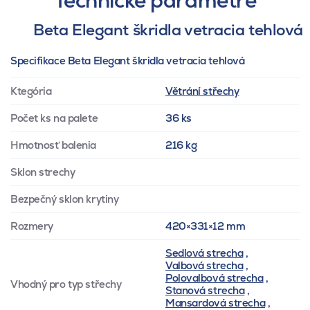
Technické parametre
Beta Elegant škridla vetracia tehlová
Specifikace Beta Elegant škridla vetracia tehlová
Ktegória
Větrání střechy
Počet ks na palete
36 ks
Hmotnosť balenia
216 kg
Sklon strechy
Bezpečný sklon krytiny
Rozmery
420×331×12 mm
Sedlová strecha
,
Valbová strecha
,
Polovalbová strecha
,
Vhodný pro typ střechy
Stanová strecha
,
Mansardová strecha
,