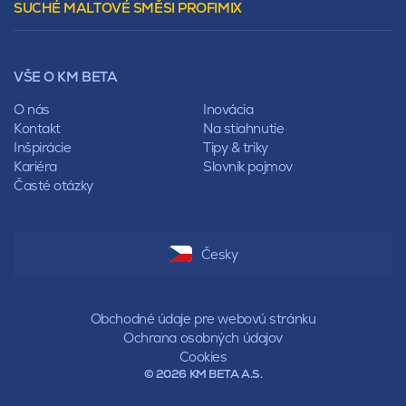
SUCHÉ MALTOVÉ SMĚSI PROFIMIX
Preklady
Mansardová
Lícové murivo
Pultová
Ploty
Rota
Nástroje a príslušenstvo
Sedlová
VŠE O KM BETA
Pálené zdivo Profiblok
Valbová
Nosné murivo
O nás
Inovácia
Polovalbová
Priečky
Kontakt
Na stiahnutie
Stanová
Vencovky
Inšpirácie
Tipy & triky
Mansardová
Preklady
Kariéra
Slovník pojmov
Pultová
Časté otázky
Hodonka
Sedlová
Valbová
Polovalbová
Česky
Stanová
Mansardová
Pultová
Obchodné údaje pre webovú stránku
Ochrana osobných údajov
Cookies
© 2026 KM BETA A.S.