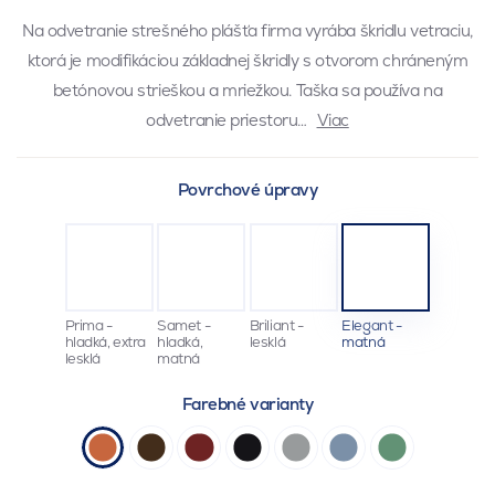
Na odvetranie strešného plášťa firma vyrába škridlu vetraciu,
ktorá je modifikáciou základnej škridly s otvorom chráneným
betónovou strieškou a mriežkou. Taška sa používa na
odvetranie priestoru…
Viac
Povrchové úpravy
Prima -
Samet -
Briliant -
Elegant -
hladká, extra
hladká,
lesklá
matná
lesklá
matná
Farebné varianty