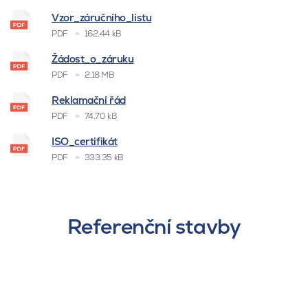
Vzor_záručního_listu
PDF
162.44 kB
Žádost_o_záruku
PDF
2.18 MB
Reklamační řád
PDF
74.70 kB
ISO_certifikát
PDF
333.35 kB
Referenční stavby