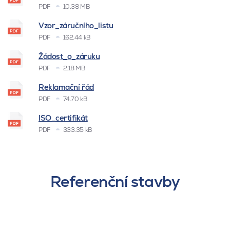
PDF
10.38 MB
Vzor_záručního_listu
PDF
162.44 kB
Žádost_o_záruku
PDF
2.18 MB
Reklamační řád
PDF
74.70 kB
ISO_certifikát
PDF
333.35 kB
Referenční stavby