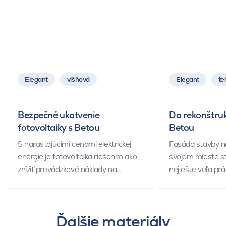
Elegant
višňová
Elegant
te
Bezpečné ukotvenie
Do rekonštruk
fotovoltaiky s Betou
Betou
S narastajúcimi cenami elektrickej
Fasáda stavby n
energie je fotovoltaika riešením ako
svojom mieste st
znížiť prevádzkové náklady na…
nej ešte veľa prá
Ďalšie materiály