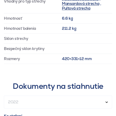
Vhodný pro typ střechy
Mansardová strecha
,
Pultová strecha
Hmotnosť
6.6 kg
Hmotnosť balenia
211.2 kg
Sklon strechy
Bezpečný sklon krytiny
Rozmery
420×331×12 mm
Dokumenty na stiahnutie
2022
Ke stažení