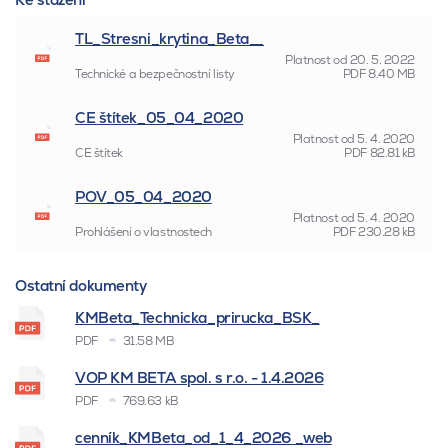
TL_Stresni_krytina_Beta__
Platnost od
20. 5. 2022
Technické a bezpečnostní listy
PDF
8.40 MB
CE štítek_05_04_2020
Platnost od
5. 4. 2020
CE štítek
PDF
82.81 kB
POV_05_04_2020
Platnost od
5. 4. 2020
Prohlášení o vlastnostech
PDF
230.28 kB
Ostatní dokumenty
KMBeta_Technicka_prirucka_BSK_
PDF
31.58 MB
VOP KM BETA spol. s r.o. - 1.4.2026
PDF
769.63 kB
cenník_KMBeta_od_1_4_2026 _web