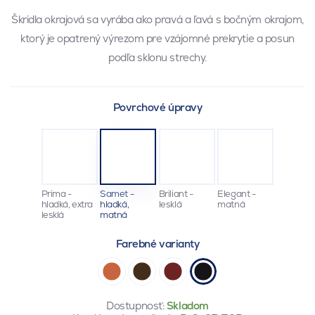
Škridla okrajová sa vyrába ako pravá a ľavá s bočným okrajom,
ktorý je opatrený výrezom pre vzájomné prekrytie a posun
podľa sklonu strechy.
Povrchové úpravy
Prima -
Samet -
Briliant -
Elegant -
hladká, extra
hladká,
lesklá
matná
lesklá
matná
Farebné varianty
Dostupnosť:
Skladom