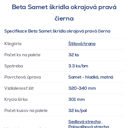
Beta Samet škridla okrajová pravá
čierna
Specifikace Beta Samet škridla okrajová pravá čierna
Ktegória
Štítová hrana
Počet ks na palete
32 ks
Spotreba
3.3 ks/bm
Povrchová úprava
Samet - hladká, matná
Vzdialenosť lát
320-340 mm
Krycia šírka
301 mm
Počet kusov na palete
32 ks/pal
Sedlová strecha
,
Polovalbová strecha
,