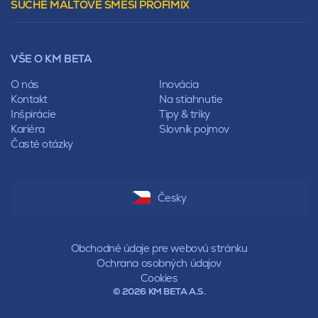
SUCHÉ MALTOVÉ SMĚSI PROFIMIX
Preklady
Mansardová
Lícové murivo
Pultová
Ploty
Rota
Nástroje a príslušenstvo
Sedlová
VŠE O KM BETA
Pálené zdivo Profiblok
Valbová
Nosné murivo
O nás
Inovácia
Polovalbová
Priečky
Kontakt
Na stiahnutie
Stanová
Vencovky
Inšpirácie
Tipy & triky
Mansardová
Preklady
Kariéra
Slovník pojmov
Pultová
Časté otázky
Hodonka
Sedlová
Valbová
Polovalbová
Česky
Stanová
Mansardová
Pultová
Obchodné údaje pre webovú stránku
Ochrana osobných údajov
Cookies
© 2026 KM BETA A.S.