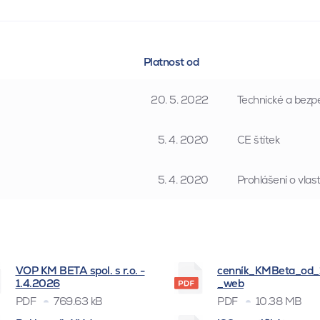
Platnost od
20. 5. 2022
Technické a bezpe
5. 4. 2020
CE štítek
5. 4. 2020
Prohlášení o vla
VOP KM BETA spol. s r.o. -
cenník_KMBeta_od
1.4.2026
_web
PDF
769.63 kB
PDF
10.38 MB