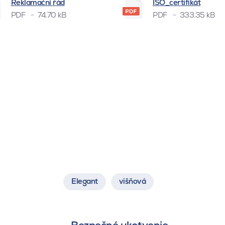
Reklamační řád
ISO_certifikát
PDF
74.70 kB
PDF
333.35 kB
Elegant
višňová