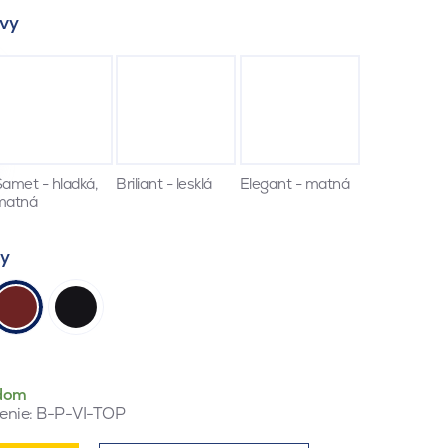
vy
amet - hladká,
Briliant - lesklá
Elegant - matná
matná
ty
dom
enie:
B-P-VI-TOP