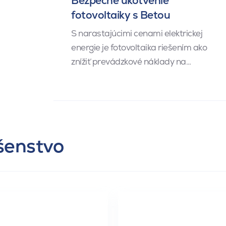
Bezpečné ukotvenie
fotovoltaiky s Betou
S narastajúcimi cenami elektrickej
energie je fotovoltaika riešením ako
znížiť prevádzkové náklady na…
ušenstvo