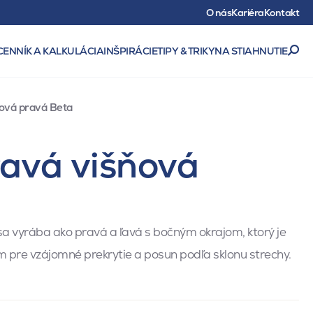
O nás
Kariéra
Kontakt
CENNÍK A KALKULÁCIA
INŠPIRÁCIE
TIPY & TRIKY
NA STIAHNUTIE
jová pravá Beta
ravá višňová
 sa vyrába ako pravá a ľavá s bočným okrajom, ktorý je
 pre vzájomné prekrytie a posun podľa sklonu strechy.