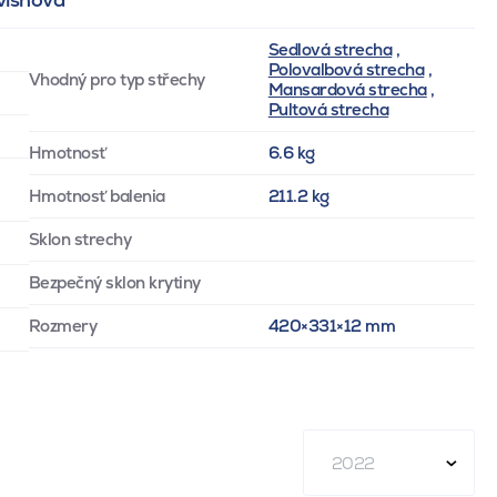
Sedlová strecha
,
Polovalbová strecha
,
Vhodný pro typ střechy
Mansardová strecha
,
Pultová strecha
Hmotnosť
6.6 kg
Hmotnosť balenia
211.2 kg
Sklon strechy
Bezpečný sklon krytiny
Rozmery
420×331×12 mm
2022