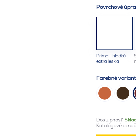
Povrchové úpra
Prima - hladká,
S
extra lesklá
Farebné varian
Dostupnosť:
Skla
Katalógové označ