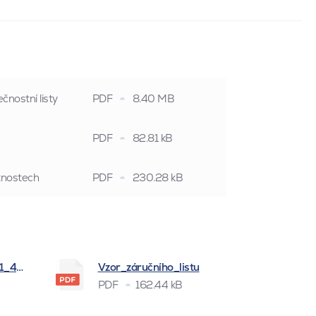
čnostní listy
PDF
8.40 MB
PDF
82.81 kB
stnostech
PDF
230.28 kB
_1_4_2026
Vzor_záručního_listu
PDF
162.44 kB