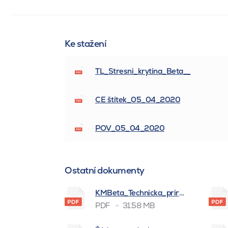
Ke stažení
TL_Stresni_krytina_Beta__
CE štítek_05_04_2020
POV_05_04_2020
Ostatní dokumenty
KMBeta_Technicka_prirucka_BSK_
PDF
31.58 MB