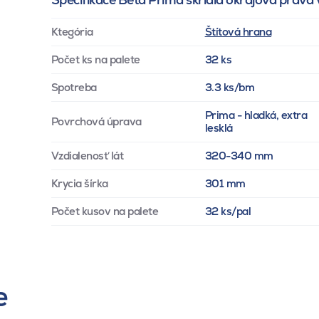
Ktegória
Štítová hrana
Počet ks na palete
32 ks
Spotreba
3.3 ks/bm
Prima - hladká, extra
Povrchová úprava
lesklá
Vzdialenosť lát
320-340 mm
Krycia šírka
301 mm
Počet kusov na palete
32 ks/pal
e