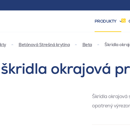
PRODUKTY
kty
Betónová Strešná krytina
Beta
Škridla okra
škridla okrajová p
Škridla okrajová
opatrený výrezom