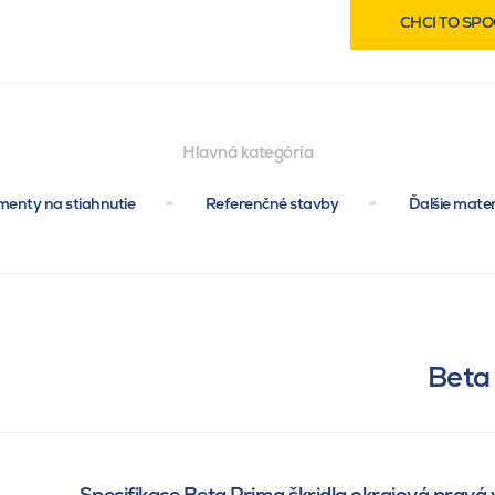
CHCI TO SPO
Hlavná kategória
enty na stiahnutie
Referenčné stavby
Ďalšie mater
Beta 
Specifikace Beta Prima škridla okrajová pravá