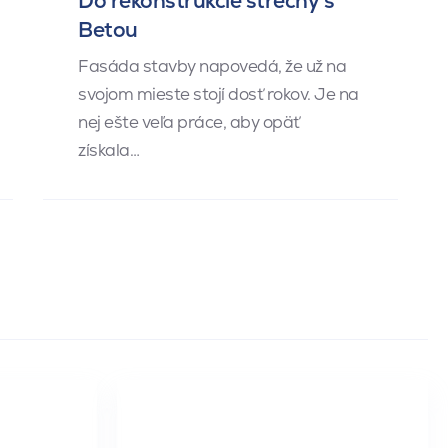
Do rekonštrukcie strechy s
Betou
Fasáda stavby napovedá, že už na
svojom mieste stojí dosť rokov. Je na
nej ešte veľa práce, aby opäť
získala…