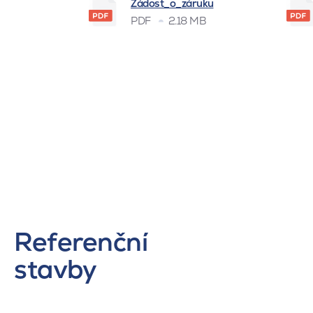
Žádost_o_záruku
PDF
2.18 MB
Referenční
stavby