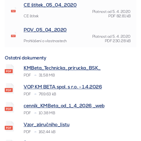
CE štítek_05_04_2020
Platnost od
5. 4. 2020
CE štítek
PDF
82.81 kB
POV_05_04_2020
Platnost od
5. 4. 2020
Prohlášení o vlastnostech
PDF
230.28 kB
Ostatní dokumenty
KMBeta_Technicka_prirucka_BSK_
PDF
31.58 MB
VOP KM BETA spol. s r.o. - 1.4.2026
PDF
769.63 kB
cenník_KMBeta_od_1_4_2026 _web
PDF
10.38 MB
Vzor_záručního_listu
PDF
162.44 kB