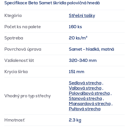
Specifikace Beta Samet škridla polovičná hnedá
Ktegória
Střešní tašky
Počet ks na palete
160 ks
Spotreba
20 ks/m²
Povrchová úprava
Samet - hladká, matná
Vzdialenosť lát
320-340 mm
Krycia šírka
151 mm
Sedlová strecha
,
Valbová strecha
,
Polovalbová strecha
,
Vhodný pro typ střechy
Stanová strecha
,
Mansardová strecha
,
Pultová strecha
Hmotnosť
2.3 kg