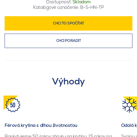
Dostupnosť:
Skladom
Katalógové označenie:
B-S-HN-TP
CHCI TO SPOČÍTAT
CHCI PORADIT
Výhody
Férová krytina s dlhou životnosťou
Odolá 
Poskytujeme 50 rokov záruku na krytinu, 15 rokov na
Svojou 