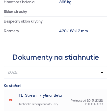
Hmotnosť balenia
368 kg
Sklon strechy
Bezpečný sklon krytiny
Rozmery
420×182×12 mm
Dokumenty na stiahnutie
2022
Ke stažení
TL_Stresni_krytina_Beta__
Platnost od
20. 5. 2022
Technické a bezpečnostní listy
PDF
8.40 MB