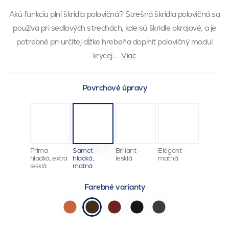
Akú funkciu plní škridla polovičná? Strešná škridla polovičná sa
používa pri sedlových strechách, kde sú škridle okrajové, a je
potrebné pri určitej dĺžke hrebeňa doplniť polovičný modul
krycej…
Viac
Povrchové úpravy
Prima -
Samet -
Briliant -
Elegant -
hladká, extra
hladká,
lesklá
matná
lesklá
matná
Farebné varianty