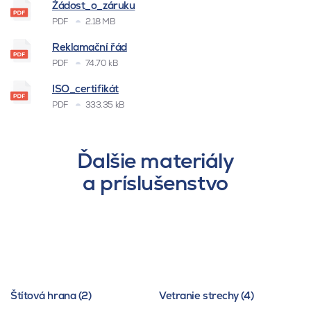
Žádost_o_záruku
PDF
2.18 MB
Reklamační řád
PDF
74.70 kB
ISO_certifikát
PDF
333.35 kB
Ďalšie materiály
a príslušenstvo
Štítová hrana (2)
Vetranie strechy (4)