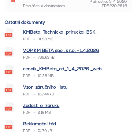
Platnost od
5. 4. 2020
Prohlášení o vlastnostech
PDF
230.28 kB
Ostatní dokumenty
KMBeta_Technicka_prirucka_BSK_
PDF
31.58 MB
VOP KM BETA spol. s r.o. - 1.4.2026
PDF
769.63 kB
cenník_KMBeta_od_1_4_2026 _web
PDF
10.38 MB
Vzor_záručního_listu
PDF
162.44 kB
Žádost_o_záruku
PDF
2.18 MB
Reklamační řád
PDF
74.70 kB