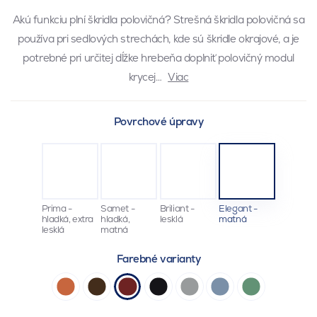
Akú funkciu plní škridla polovičná? Strešná škridla polovičná sa
používa pri sedlových strechách, kde sú škridle okrajové, a je
potrebné pri určitej dĺžke hrebeňa doplniť polovičný modul
krycej…
Viac
Povrchové úpravy
Prima -
Samet -
Briliant -
Elegant -
hladká, extra
hladká,
lesklá
matná
lesklá
matná
Farebné varianty