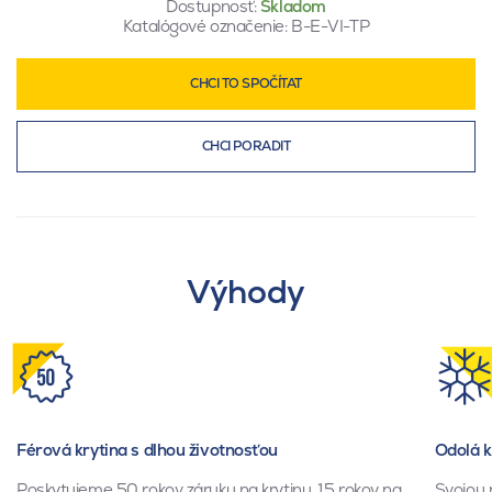
Dostupnosť:
Skladom
Katalógové označenie:
B-E-VI-TP
CHCI TO SPOČÍTAT
CHCI PORADIT
Výhody
Férová krytina s dlhou životnosťou
Odolá 
Poskytujeme 50 rokov záruku na krytinu, 15 rokov na
Svojou 