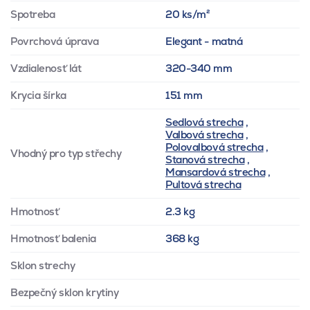
Spotreba
20 ks/m²
Povrchová úprava
Elegant - matná
Vzdialenosť lát
320-340 mm
Krycia šírka
151 mm
Sedlová strecha
,
Valbová strecha
,
Polovalbová strecha
,
Vhodný pro typ střechy
Stanová strecha
,
Mansardová strecha
,
Pultová strecha
Hmotnosť
2.3 kg
Hmotnosť balenia
368 kg
Sklon strechy
Bezpečný sklon krytiny