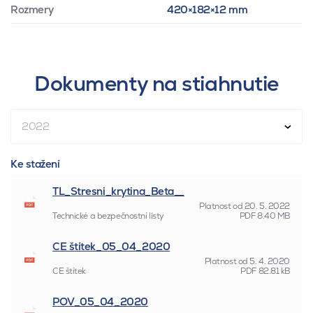
Rozmery
420×182×12 mm
Dokumenty na stiahnutie
2022
Ke stažení
TL_Stresni_krytina_Beta__
Platnost od
20. 5. 2022
Technické a bezpečnostní listy
PDF
8.40 MB
CE štítek_05_04_2020
Platnost od
5. 4. 2020
CE štítek
PDF
82.81 kB
POV_05_04_2020