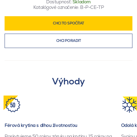
Dostupnosť:
Skladom
Katalógové označenie:
B-P-CE-TP
CHCI TO SPOČÍTAT
CHCI PORADIT
Výhody
Férová krytina s dlhou životnosťou
Odolá 
Poskytujeme 50 rokov záruku na krytinu, 15 rokov na
Svojou 