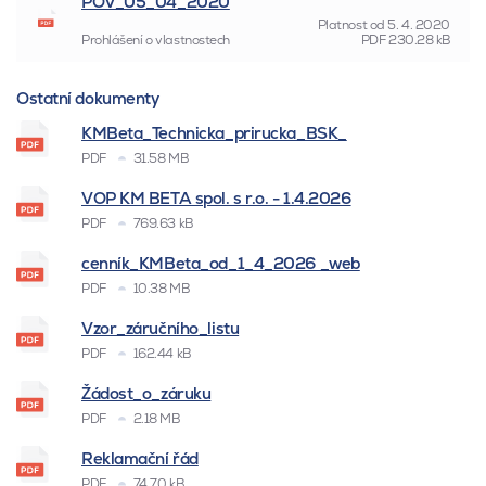
POV_05_04_2020
Platnost od
5. 4. 2020
Prohlášení o vlastnostech
PDF
230.28 kB
Ostatní dokumenty
KMBeta_Technicka_prirucka_BSK_
PDF
31.58 MB
VOP KM BETA spol. s r.o. - 1.4.2026
PDF
769.63 kB
cenník_KMBeta_od_1_4_2026 _web
PDF
10.38 MB
Vzor_záručního_listu
PDF
162.44 kB
Žádost_o_záruku
PDF
2.18 MB
Reklamační řád
PDF
74.70 kB