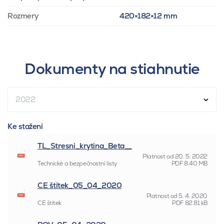
Rozmery
420×182×12 mm
Dokumenty na stiahnutie
2022
Ke stažení
TL_Stresni_krytina_Beta__
Platnost od
20. 5. 2022
Technické a bezpečnostní listy
PDF
8.40 MB
CE štítek_05_04_2020
Platnost od
5. 4. 2020
CE štítek
PDF
82.81 kB