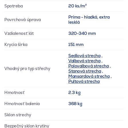
Spotreba
20 ks/m²
Prima - hladká, extra
Povrchová úprava
lesklá
Vzdialenosť lát
320-340 mm
Krycia šírka
151 mm
Sedlová strecha
,
Valbová strecha
,
Polovalbová strecha
,
Vhodný pro typ střechy
Stanová strecha
,
Mansardová strecha
,
Pultová strecha
Hmotnosť
2.3 kg
Hmotnosť balenia
368 kg
Sklon strechy
Bezpečný sklon krytiny