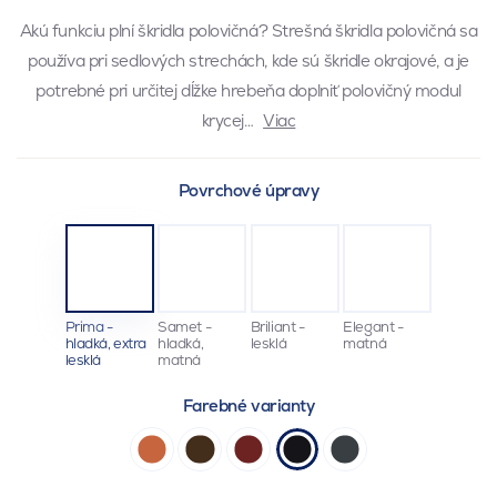
Akú funkciu plní škridla polovičná? Strešná škridla polovičná sa
používa pri sedlových strechách, kde sú škridle okrajové, a je
potrebné pri určitej dĺžke hrebeňa doplniť polovičný modul
krycej…
Viac
Povrchové úpravy
Prima -
Samet -
Briliant -
Elegant -
hladká, extra
hladká,
lesklá
matná
lesklá
matná
Farebné varianty