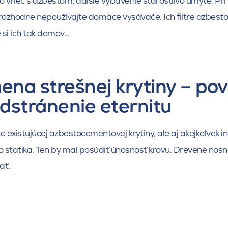
o vriec s azbestom, ďalšie vybavenie starostlivo umyte. Pri
rozhodne nepoužívajte domáce vysávače. Ich filtre azbesto
 si ich tak domov…
na strešnej krytiny – pov
dstránenie eternitu
 existujúcej azbestocementovej krytiny, ale aj akejkoľvek in
o statika. Ten by mal posúdiť únosnosť krovu. Drevené nos
ať.