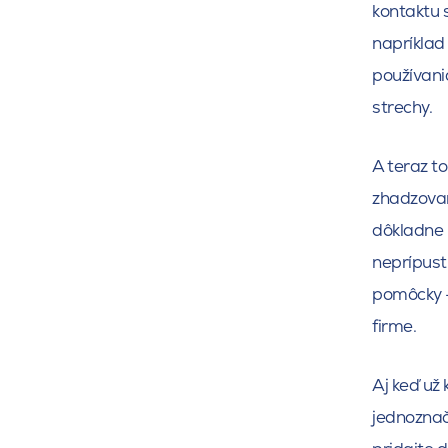
kontaktu s
napríklad
používani
strechy.
A teraz to
zhadzovan
dôkladne 
neprípust
pomôcky -
firme.
Aj keď už
jednoznač