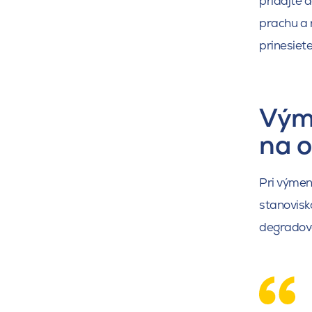
pridajte d
prachu a 
prinesiete
Výme
na o
Pri výmene
stanovisk
degradov