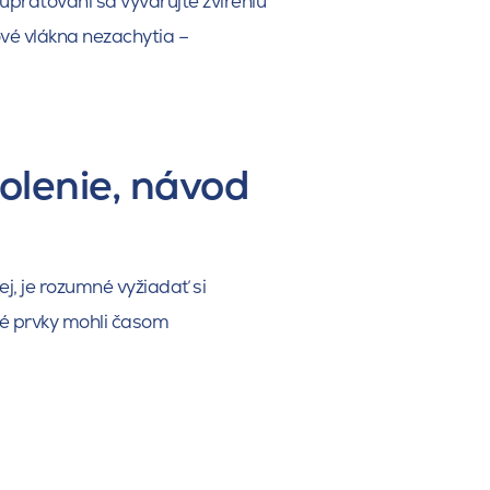
 upratovaní sa vyvarujte zvíreniu
vé vlákna nezachytia –
olenie, návod
ej, je rozumné vyžiadať si
né prvky mohli časom