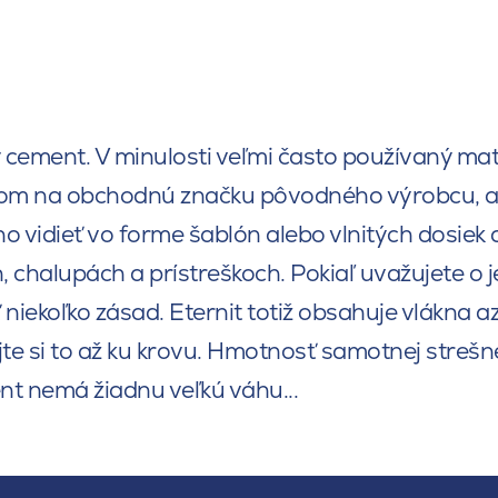
ý cement. V minulosti veľmi často používaný mat
om na obchodnú značku pôvodného výrobcu, ako
o vidieť vo forme šablón alebo vlnitých dosiek 
 chalupách a prístreškoch. Pokiaľ uvažujete o 
 niekoľko zásad. Eternit totiž obsahuje vlákna 
te si to až ku krovu. Hmotnosť samotnej strešnej
t nemá žiadnu veľkú váhu...