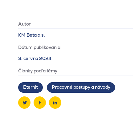
Autor
KM Beta a.s.
Dátum publikovania
3. června 2024
Články podľa témy
Eternit
Pracovné postupy a návody