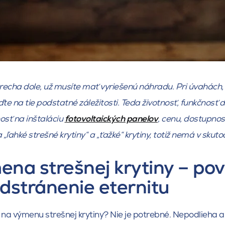
trecha dole, už musíte mať vyriešenú náhradu. Pri úvahách,
te na tie podstatné záležitosti. Teda životnosť, funkčnosť 
osť na inštaláciu
fotovoltaických panelov
, cenu, dostupnos
 „ľahké strešné krytiny“ a „ťažké“ krytiny, totiž nemá v skut
na strešnej krytiny – pov
dstránenie eternitu
 na výmenu strešnej krytiny? Nie je potrebné. Nepodlieha a