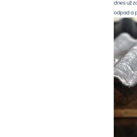
dnes už z
odpad a p