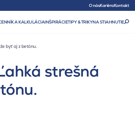
O nás
Kariéra
Kontakt
CENNÍK A KALKULÁCIA
INŠPIRÁCIE
TIPY & TRIKY
NA STIAHNUTIE
e byť aj z betónu.
 Ľahká strešná
etónu.