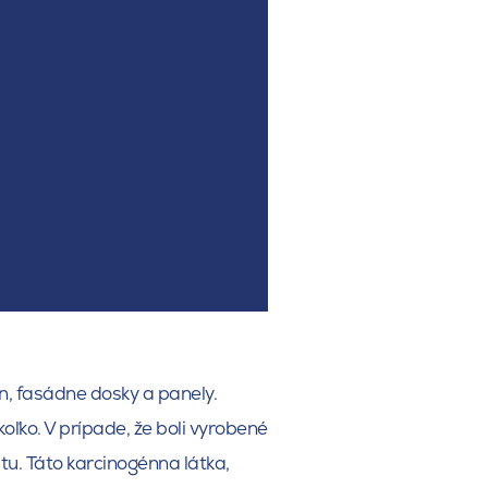
n, fasádne dosky a panely.
oľko. V prípade, že boli vyrobené
u. Táto karcinogénna látka,