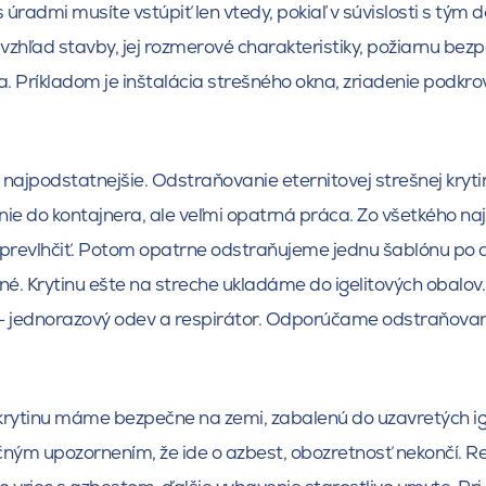
 úradmi musíte vstúpiť len vtedy, pokiaľ v súvislosti s tým
 vzhľad stavby, jej rozmerové charakteristiky, požiarnu be
a. Príkladom je inštalácia strešného okna, zriadenie podkro
 najpodstatnejšie. Odstraňovanie eternitovej strešnej kryti
ie do kontajnera, ale veľmi opatrná práca. Zo všetkého najs
prevlhčiť. Potom opatrne odstraňujeme jednu šablónu po d
né. Krytinu ešte na streche ukladáme do igelitových obal
 jednorazový odev a respirátor. Odporúčame odstraňovanie
 krytinu máme bezpečne na zemi, zabalenú do uzavretých ig
ným upozornením, že ide o azbest, obozretnosť nekončí. R