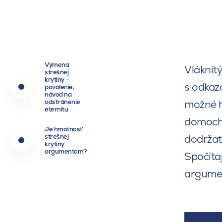
Výmena
Vláknit
strešnej
krytiny –
s odkaz
povolenie,
návod na
odstránenie
možné h
eternitu
domoch,
Je hmotnosť
strešnej
dodržať
krytiny
argumentom?
Spočítaj
argumen