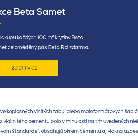
kce Beta Samet
 nákupu každých 100 m² krytiny Beta
et celoměděný pás Beta Rol zdarma.
ZJISTIT VÍCE
 veľkoplošných vlnitých tabúľ alebo maloformátových šabló
z vláknitého cementu bolo v minulosti na trh uvedených niek
tovom štandarde“, obsahujú okrem cementu aj vlákna azbest