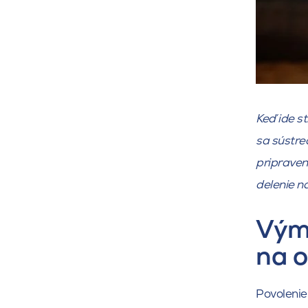
Keď ide s
sa sústreď
pripraven
delenie na
Výme
na o
Povolenie