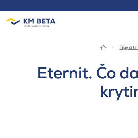
Tipy a tr
Eternit. Čo d
kryti