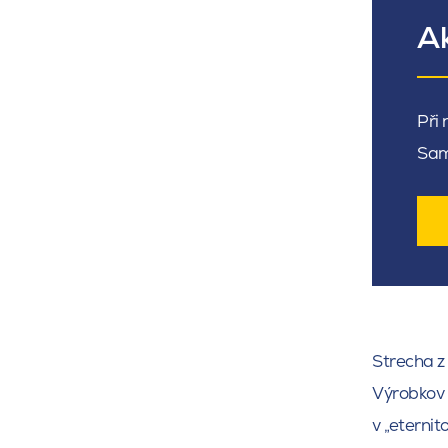
A
Při
Sam
Strecha z
Výrobkov 
v „eterni