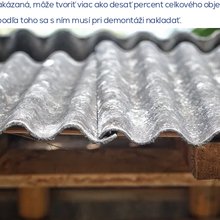
akázaná, môže tvoriť viac ako desať percent celkového obj
odľa toho sa s ním musí pri demontáži nakladať.