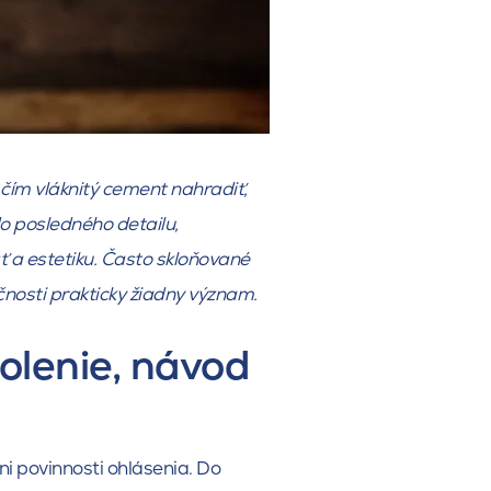
 čím vláknitý cement nahradiť,
do posledného detailu,
ť a estetiku. Často skloňované
očnosti prakticky žiadny význam.
olenie, návod
ni povinnosti ohlásenia. Do