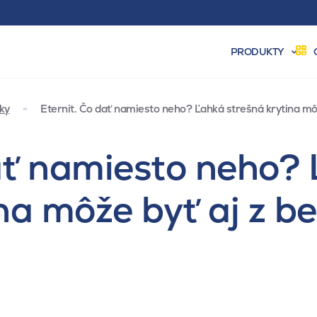
PRODUKTY
iky
Eternit. Čo dať namiesto neho? Ľahká strešná krytina môž
ať namiesto neho?
na môže byť aj z b