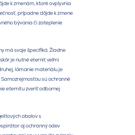
 dôjde k zmenám, ktoré ovplyvnia
zpečnosť, prípadne dôjde k zmene
vného bývania či zateplenie
ny má svoje špecifiká. Žiadne
kôr je nutné eternit veľmi
ruhej, lámanie materiálu je
ov. Samozrejmosťou sú ochranné
 eternitu zveriť odbornej
elitových obalov s
espirátor aj ochranný odev