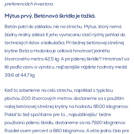
preferenciách investora.
Mýtus prvý. Betónová škridla je ťažká.
Betón patrí do základov, nie na strechu. Mýtus, ktorý nemá
žiadny reálny základ. K jeho vyvracaniu stačí rýchly pohľad do
technických listov a kalkulačka. Pri bežnej betónovej strešnej
krytine Beta a Hodonka je celková hmotnosť jedného
štvorcového metra 42,5 kg. A pri pálenej škridle? Hmotnosť sa
líši podľa vzoru a výrobcu, najčastejšie nájdete hodnoty medzi
39,6 až 44,7 kg.
Keď to zoberieme na celú strechu, napríklad s typickou
plochou 200 štvorcových metrov, dostaneme sa s použitím
našej betónovej strešnej krytiny na hodnotu 8500 kilogramov.
Pokiaľ to tiež spočítame pre tú „ najsubtilnejšiu“ bežne
používanú pálenú škridlu, dostaneme sa na 7920 kilogramov.
Rozdiel osem percent a 680 kilogramov. A ešte jedno číslo pre