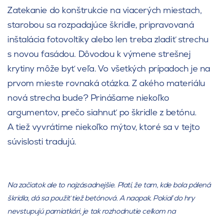
Zatekanie do konštrukcie na viacerých miestach,
starobou sa rozpadajúce škridle, pripravovaná
inštalácia fotovoltiky alebo len treba zladiť strechu
s novou fasádou. Dôvodou k výmene strešnej
krytiny môže byť veľa. Vo všetkých prípadoch je na
prvom mieste rovnaká otázka. Z akého materiálu
nová strecha bude? Prinášame niekoľko
argumentov, prečo siahnuť po škridle z betónu.
A tiež vyvrátime niekoľko mýtov, ktoré sa v tejto
súvislosti tradujú.
Na začiatok ale to najzásadnejšie. Platí, že tam, kde bola pálená
škridla, dá sa použiť tiež betónová. A naopak. Pokiaľ do hry
nevstupujú pamiatkári, je tak rozhodnutie celkom na