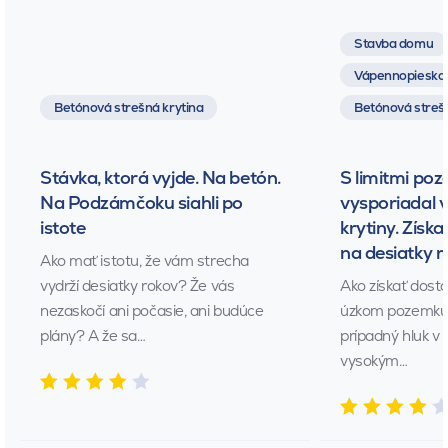
Stavba domu
Vápennopieskov
Betónová strešná krytina
Betónová strešn
Stávka, ktorá vyjde. Na betón.
S limitmi poz
Na Podzámčoku siahli po
vysporiadal 
istote
krytiny. Získa
na desiatky 
Ako mať istotu, že vám strecha
vydrží desiatky rokov? Že vás
Ako získať dost
nezaskočí ani počasie, ani budúce
úzkom pozemku?
plány? A že sa…
prípadný hluk v 
vysokým…