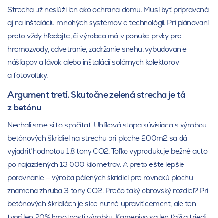
Strecha už neslúži len ako ochrana domu. Musí byť pripravená
aj na inštaláciu mnohých systémov a technológií. Pri plánovaní
preto vždy hľadajte, či výrobca má v ponuke prvky pre
hromozvody, odvetranie, zadržanie snehu, vybudovanie
nášľapov a lávok alebo inštalácií solárnych kolektorov
a fotovoltiky.
Argument tretí. Skutočne zelená strecha je tá
z betónu
Nechali sme si to spočítať. Uhlíková stopa súvisiaca s výrobou
betónových škridiel na strechu pri ploche 200m2 sa dá
vyjadriť hodnotou 1,8 tony CO2. Toľko vyprodukuje bežné auto
po najazdených 13 000 kilometrov. A preto ešte lepšie
porovnanie – výroba pálených škridiel pre rovnakú plochu
znamená zhruba 3 tony CO2. Prečo taký obrovský rozdiel? Pri
betónových škridlách je síce nutné upraviť cement, ale ten
tvorí len 20% hmotnosti výrobku. Kamenivo sa len ťaží a triedi.