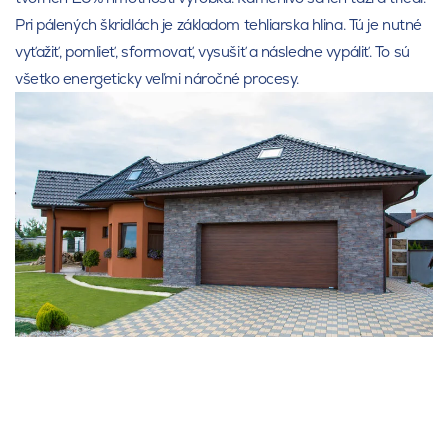
Pri pálených škridlách je základom tehliarska hlina. Tú je nutné
vyťažiť, pomlieť, sformovať, vysušiť a následne vypáliť. To sú
všetko energeticky veľmi náročné procesy.