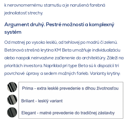
k nerovnomernému starnutiu a je narušená farebná
jednoliatosť strechy.
Argument druhý. Pestré možnosti a komplexný
systém
Od matnej po vysoko lesklú, od tehlovej po modrú či zelenú.
Betónová strešná krytina KM Beta umožňuje individualizáciu
alebo naopak neinvazívne začlenenie do architektúry. Záleží na
prioritách investora. Napríklad pri type Beta sú k dispozícií tri
povrchové úpravy a sedem možných farieb. Varianty krytiny: