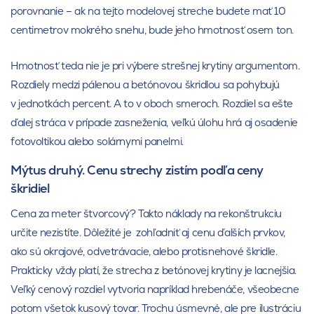
porovnanie – ak na tejto modelovej streche budete mať 10
centimetrov mokrého snehu, bude jeho hmotnosť osem ton.
Hmotnosť teda nie je pri výbere strešnej krytiny argumentom.
Rozdiely medzi pálenou a betónovou škridlou sa pohybujú
v jednotkách percent. A to v oboch smeroch. Rozdiel sa ešte
ďalej stráca v prípade zasneženia, veľkú úlohu hrá aj osadenie
fotovoltikou alebo solárnymi panelmi.
Mýtus druhý. Cenu strechy zistím podľa ceny
škridiel
Cena za meter štvorcový? Takto náklady na rekonštrukciu
určite nezistíte. Dôležité je zohľadniť aj cenu ďalších prvkov,
ako sú okrajové, odvetrávacie, alebo protisnehové škridle.
Prakticky vždy platí, že strecha z betónovej krytiny je lacnejšia.
Veľký cenový rozdiel vytvoria napríklad hrebenáče, všeobecne
potom všetok kusový tovar. Trochu úsmevné, ale pre ilustráciu