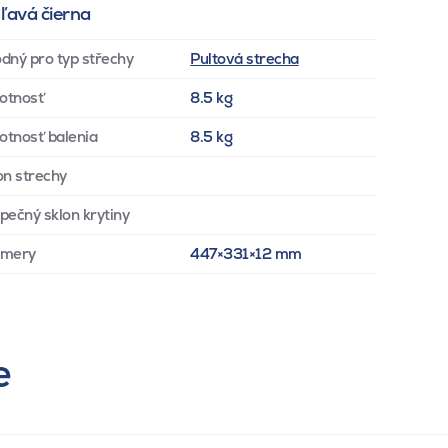
 ľavá čierna
dný pro typ střechy
Pultová strecha
otnosť
8.5 kg
tnosť balenia
8.5 kg
on strechy
pečný sklon krytiny
zmery
447×331×12 mm
e