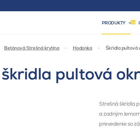
PRODUKTY
Betónová Strešná krytina
Hodonka
Škridla pultová
škridla pultová ok
Strešná škridla p
a zadným lemom p
prevedenie so zá