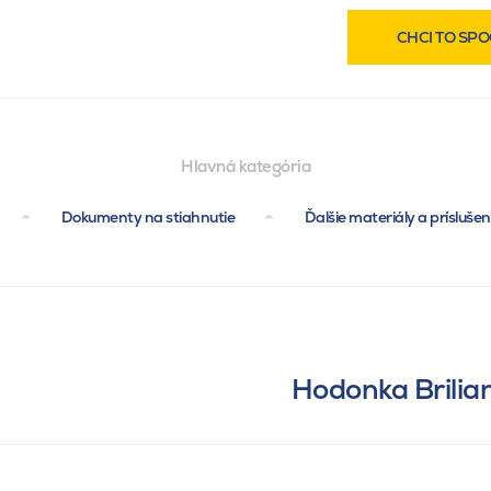
CHCI TO SPO
Hlavná kategória
Dokumenty na stiahnutie
Ďalšie materiály a prísluše
Hodonka Brilian