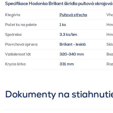
Specifikace Hodonka Briliant škridla pultová okrajová
Ktegória
Pultová střecha
Vho
Počet ks na palete
1 ks
Hm
Spotreba
3.3 ks/bm
Hmo
Povrchová úprava
Briliant - lesklá
Skl
Vzdialenosť lát
320-340 mm
Bez
Krycia šírka
331 mm
Ro
Dokumenty na stiahnuti