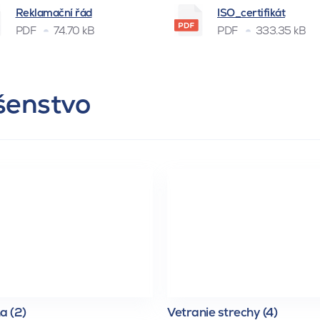
Reklamační řád
ISO_certifikát
PDF
74.70 kB
PDF
333.35 kB
ušenstvo
a (2)
Vetranie strechy (4)