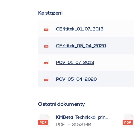
Ke stažení
CE štítek_01_07_2013
CE štítek_05_04_2020
POV_01_07_2013
POV_05_04_2020
Ostatní dokumenty
KMBeta_Technicka_prirucka_BSK_
PDF
31.58 MB