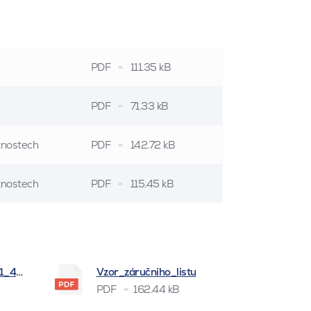
PDF
111.35 kB
PDF
71.33 kB
stnostech
PDF
142.72 kB
stnostech
PDF
115.45 kB
_1_4_2026
Vzor_záručního_listu
PDF
162.44 kB