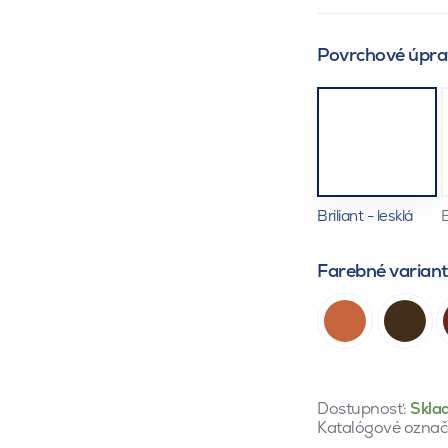
Povrchové úpra
Briliant - lesklá
E
Farebné varian
Dostupnosť:
Skla
Katalógové označ