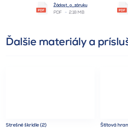
Žádost_o_záruku
PDF
2.18 MB
Ďalšie materiály a prísl
Strešné škridle (2)
Štítová hran