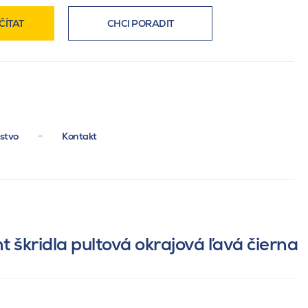
ČÍTAT
CHCI PORADIT
nstvo
Kontakt
t škridla pultová okrajová ľavá čierna