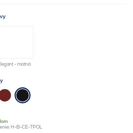
vy
legant - matná
ty
dom
enie:
H-B-CE-TPOL