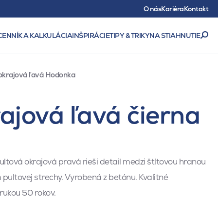
O nás
Kariéra
Kontakt
CENNÍK A KALKULÁCIA
INŠPIRÁCIE
TIPY & TRIKY
NA STIAHNUTIE
 okrajová ľavá Hodonka
rajová ľavá čierna
ultová okrajová pravá rieši detail medzi štítovou hranou
ultovej strechy. Vyrobená z betónu. Kvalitné
rukou 50 rokov.