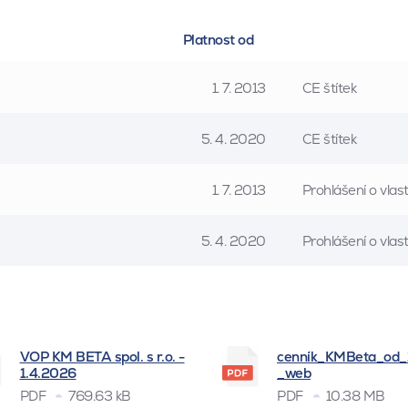
Platnost od
1. 7. 2013
CE štítek
5. 4. 2020
CE štítek
1. 7. 2013
Prohlášení o vla
5. 4. 2020
Prohlášení o vla
VOP KM BETA spol. s r.o. -
cenník_KMBeta_od
1.4.2026
_web
PDF
769.63 kB
PDF
10.38 MB