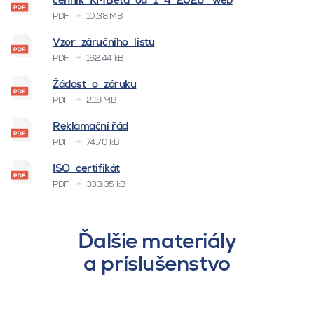
PDF
10.38 MB
Vzor_záručního_listu
PDF
162.44 kB
Žádost_o_záruku
PDF
2.18 MB
Reklamační řád
PDF
74.70 kB
ISO_certifikát
PDF
333.35 kB
Ďalšie materiály
a príslušenstvo