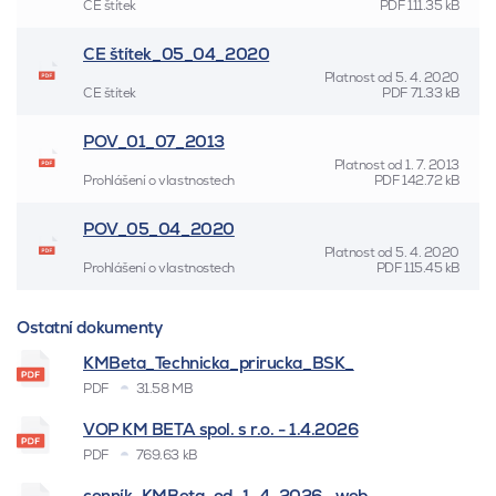
CE štítek
PDF
111.35 kB
CE štítek_05_04_2020
Platnost od
5. 4. 2020
CE štítek
PDF
71.33 kB
POV_01_07_2013
Platnost od
1. 7. 2013
Prohlášení o vlastnostech
PDF
142.72 kB
POV_05_04_2020
Platnost od
5. 4. 2020
Prohlášení o vlastnostech
PDF
115.45 kB
Ostatní dokumenty
KMBeta_Technicka_prirucka_BSK_
PDF
31.58 MB
VOP KM BETA spol. s r.o. - 1.4.2026
PDF
769.63 kB
cenník_KMBeta_od_1_4_2026 _web