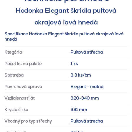
Hodonka Elegant škridla pultová
okrajová ľavá hnedá
Specifikace Hodonka Elegant škridla pultová okrajová ľavá
hnedá
Ktegória
Pultová střecha
Počet ks na palete
1 ks
Spotreba
3.3 ks/bm
Povrchová úprava
Elegant - matná
Vzdialenosť lát
320-340 mm
Krycia šírka
331 mm
Vhodný pro typ střechy
Pultová strecha