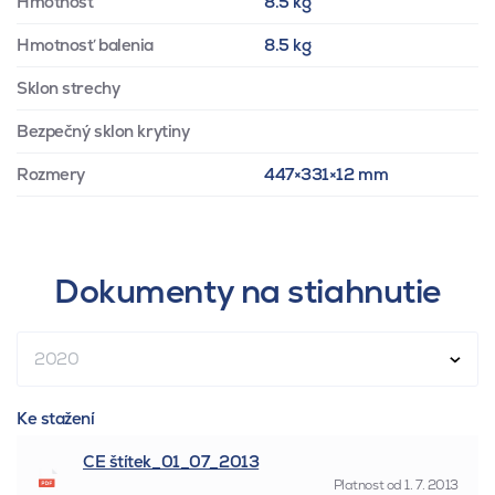
Hmotnosť
8.5 kg
Hmotnosť balenia
8.5 kg
Sklon strechy
Bezpečný sklon krytiny
Rozmery
447×331×12 mm
Dokumenty na stiahnutie
2020
Ke stažení
CE štítek_01_07_2013
Platnost od
1. 7. 2013