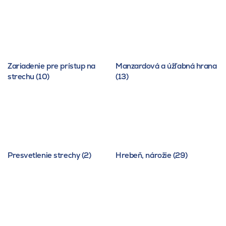
Zariadenie pre prístup na
Manzardová a úžľabná hrana
strechu (10)
(13)
Presvetlenie strechy (2)
Hrebeň, nárožie (29)