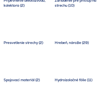
Pripevnenie bleskozvodu,
Zariadenie pre prístup na
kolektora (2)
strechu (10)
Presvetlenie strechy (2)
Hrebeň, nárožie (29)
Spojovací materiál (2)
Hydroizolačné fólie (11)