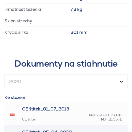
Hmotnosť balenia
7.3 kg
Sklon strechy
Krycia šírka
301 mm
Dokumenty na stiahnutie
2020
Ke stažení
CE štítek_01_07_2013
Platnost od
1. 7. 2013
CE štítek
PDF
111.35 kB