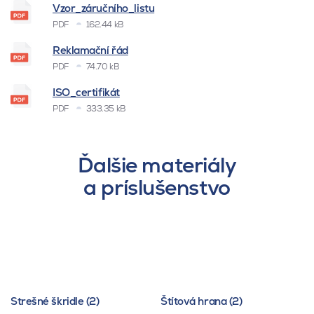
Vzor_záručního_listu
PDF
162.44 kB
Reklamační řád
PDF
74.70 kB
ISO_certifikát
PDF
333.35 kB
Ďalšie materiály
a príslušenstvo
Strešné škridle (2)
Štítová hrana (2)