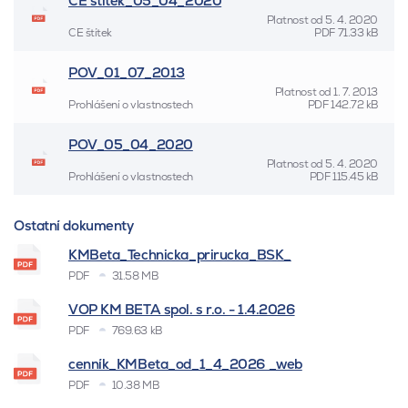
CE štítek_05_04_2020
Platnost od
5. 4. 2020
CE štítek
PDF
71.33 kB
POV_01_07_2013
Platnost od
1. 7. 2013
Prohlášení o vlastnostech
PDF
142.72 kB
POV_05_04_2020
Platnost od
5. 4. 2020
Prohlášení o vlastnostech
PDF
115.45 kB
Ostatní dokumenty
KMBeta_Technicka_prirucka_BSK_
PDF
31.58 MB
VOP KM BETA spol. s r.o. - 1.4.2026
PDF
769.63 kB
cenník_KMBeta_od_1_4_2026 _web
PDF
10.38 MB