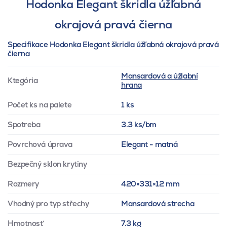
Hodonka Elegant škridla úžľabná
okrajová pravá čierna
Specifikace Hodonka Elegant škridla úžľabná okrajová pravá
čierna
Mansardová a úžlabní
Ktegória
hrana
Počet ks na palete
1 ks
Spotreba
3.3 ks/bm
Povrchová úprava
Elegant - matná
Bezpečný sklon krytiny
Rozmery
420×331×12 mm
Vhodný pro typ střechy
Mansardová strecha
Hmotnosť
7.3 kg