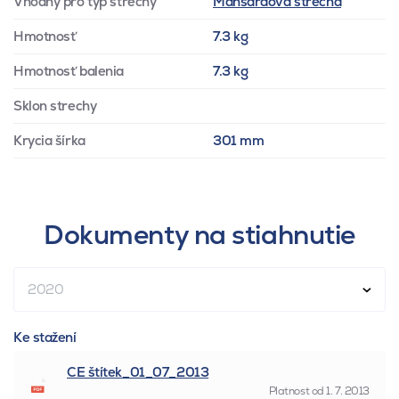
Vhodný pro typ střechy
Mansardová strecha
Hmotnosť
7.3 kg
Hmotnosť balenia
7.3 kg
Sklon strechy
Krycia šírka
301 mm
Dokumenty na stiahnutie
2020
Ke stažení
CE štítek_01_07_2013
Platnost od
1. 7. 2013