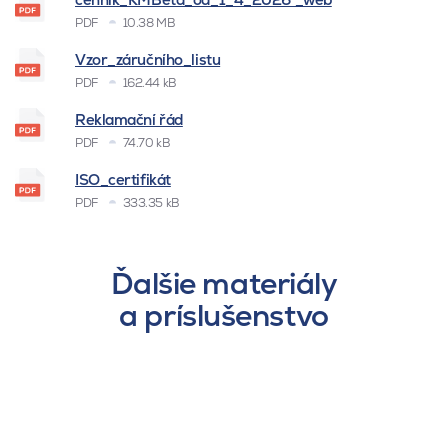
PDF
10.38 MB
Vzor_záručního_listu
PDF
162.44 kB
Reklamační řád
PDF
74.70 kB
ISO_certifikát
PDF
333.35 kB
Ďalšie materiály
a príslušenstvo