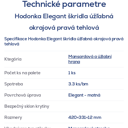
Technické parametre
Hodonka Elegant škridla úžľabná
okrajová pravá tehlová
Specifikace Hodonka Elegant škridla úžľabná okrajová pravá
tehlová
Mansardová a úžlabní
Ktegória
hrana
Počet ks na palete
1 ks
Spotreba
3.3 ks/bm
Povrchová úprava
Elegant - matná
Bezpečný sklon krytiny
Rozmery
420×331×12 mm