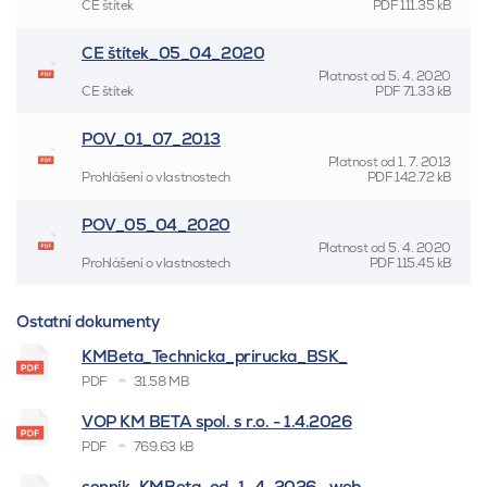
CE štítek
PDF
111.35 kB
CE štítek_05_04_2020
Platnost od
5. 4. 2020
CE štítek
PDF
71.33 kB
POV_01_07_2013
Platnost od
1. 7. 2013
Prohlášení o vlastnostech
PDF
142.72 kB
POV_05_04_2020
Platnost od
5. 4. 2020
Prohlášení o vlastnostech
PDF
115.45 kB
Ostatní dokumenty
KMBeta_Technicka_prirucka_BSK_
PDF
31.58 MB
VOP KM BETA spol. s r.o. - 1.4.2026
PDF
769.63 kB
cenník_KMBeta_od_1_4_2026 _web