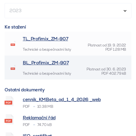
2023
Ke stažení
TL_Profimix_ZM-907
Platnost od
19. 9. 2022
Technické a bezpečnostní listy
PDF
1.28 MB
BL_Profimix_ZM-907
Platnost od
30. 6. 2023
Technické a bezpečnostní listy
PDF
402.79 kB
Ostatní dokumenty
cenník_KMBeta_od_1_4_2026 _web
PDF
10.38 MB
Reklamační řád
PDF
74.70 kB
ISO_certifikat