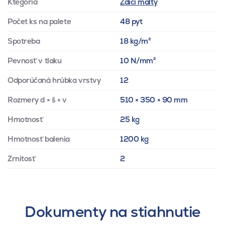
Ktegória
Zdicí malty
Počet ks na palete
48 pyt
Spotreba
18 kg/m²
Pevnosť v tlaku
10 N/mm²
Odporúčaná hrúbka vrstvy
12
Rozmery d × š × v
510 × 350 × 90 mm
Hmotnosť
25 kg
Hmotnosť balenia
1200 kg
Zrnitosť
2
Dokumenty na stiahnutie