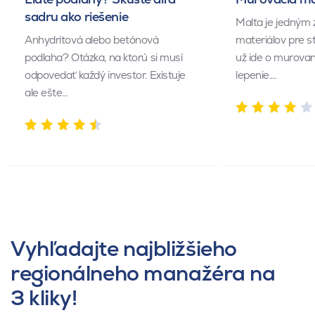
sadru ako riešenie
Malta je jedným 
Anhydritová alebo betónová
materiálov pre s
podlaha? Otázka, na ktorú si musí
už ide o murovan
odpovedať každý investor. Existuje
lepenie.…
ale ešte…
Vyhľadajte najbližšieho
regionálneho manažéra na
3 kliky!