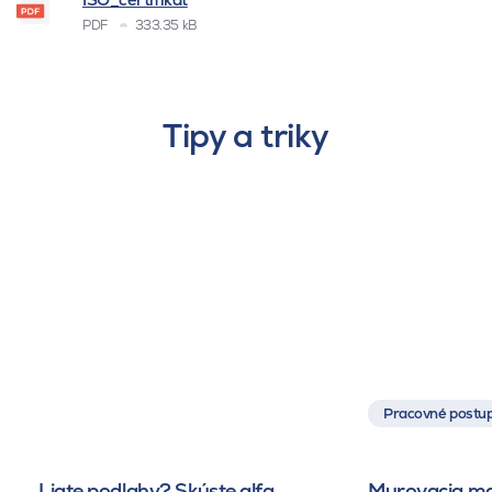
PDF
333.35 kB
Tipy a triky
Pracovné postup
Liate podlahy? Skúste alfa
Murovacia mal