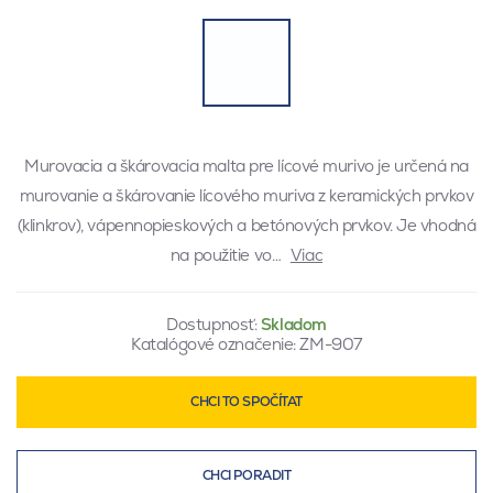
Murovacia a škárovacia malta pre lícové murivo je určená na
murovanie a škárovanie lícového muriva z keramických prvkov
(klinkrov), vápennopieskových a betónových prvkov. Je vhodná
na použitie vo…
Viac
Dostupnosť:
Skladom
Katalógové označenie:
ZM-907
CHCI TO SPOČÍTAT
CHCI PORADIT