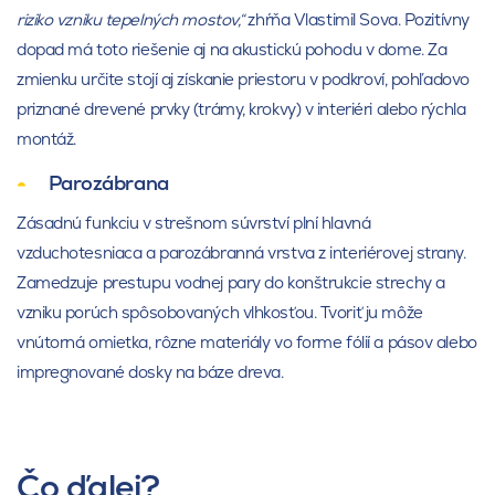
riziko vzniku tepelných mostov,“
zhŕňa Vlastimil Sova. Pozitívny
dopad má toto riešenie aj na akustickú pohodu v dome. Za
zmienku určite stojí aj získanie priestoru v podkroví, pohľadovo
priznané drevené prvky (trámy, krokvy) v interiéri alebo rýchla
montáž.
Parozábrana
Zásadnú funkciu v strešnom súvrství plní hlavná
vzduchotesniaca a parozábranná vrstva z interiérovej strany.
Zamedzuje prestupu vodnej pary do konštrukcie strechy a
vzniku porúch spôsobovaných vlhkosťou. Tvoriť ju môže
vnútorná omietka, rôzne materiály vo forme fólií a pásov alebo
impregnované dosky na báze dreva.
Čo ďalej?