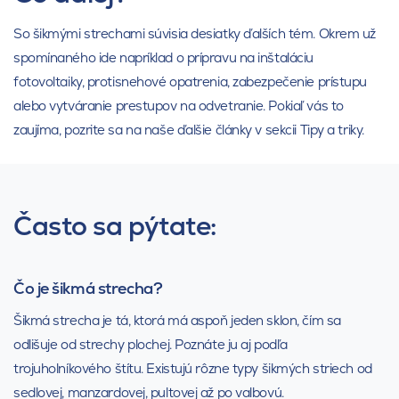
So šikmými strechami súvisia desiatky ďalších tém. Okrem už
spomínaného ide napríklad o prípravu na inštaláciu
fotovoltaiky, protisnehové opatrenia, zabezpečenie prístupu
alebo vytváranie prestupov na odvetranie. Pokiaľ vás to
zaujíma, pozrite sa na naše ďalšie články v sekcii Tipy a triky.
Často sa pýtate:
Čo je šikmá strecha?
Šikmá strecha je tá, ktorá má aspoň jeden sklon, čím sa
odlišuje od strechy plochej. Poznáte ju aj podľa
trojuholníkového štítu. Existujú rôzne typy šikmých striech od
sedlovej, manzardovej, pultovej až po valbovú.