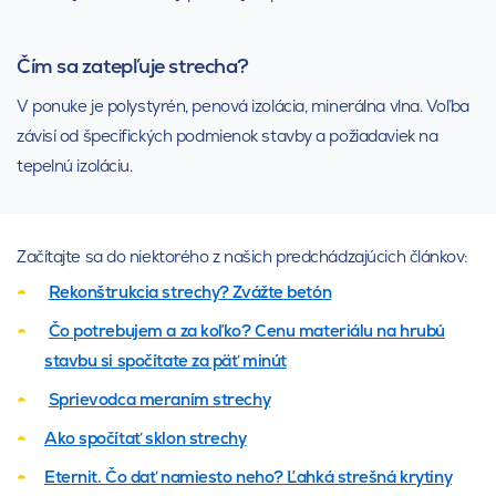
Čím sa zatepľuje strecha?
V ponuke je polystyrén, penová izolácia, minerálna vlna. Voľba
závisí od špecifických podmienok stavby a požiadaviek na
tepelnú izoláciu.
Začítajte sa do niektorého z našich predchádzajúcich článkov:
Rekonštrukcia strechy? Zvážte betón
Čo potrebujem a za koľko? Cenu materiálu na hrubú
stavbu si spočítate za päť minút
Sprievodca meraním strechy
Ako spočítať sklon strechy
Eternit. Čo dať namiesto neho? Ľahká strešná krytiny