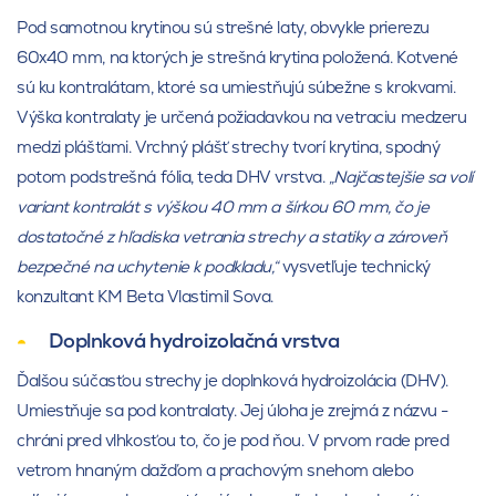
Pod samotnou krytinou sú strešné laty, obvykle prierezu
60x40 mm, na ktorých je strešná krytina položená. Kotvené
sú ku kontralátam, ktoré sa umiestňujú súbežne s krokvami.
Výška kontralaty je určená požiadavkou na vetraciu medzeru
medzi plášťami. Vrchný plášť strechy tvorí krytina, spodný
potom podstrešná fólia, teda DHV vrstva.
„Najčastejšie sa volí
variant kontralát s výškou 40 mm a šírkou 60 mm, čo je
dostatočné z hľadiska vetrania strechy a statiky a zároveň
bezpečné na uchytenie k podkladu,“
vysvetľuje technický
konzultant KM Beta Vlastimil Sova.
Doplnková hydroizolačná vrstva
Ďalšou súčasťou strechy je doplnková hydroizolácia (DHV).
Umiestňuje sa pod kontralaty. Jej úloha je zrejmá z názvu -
chráni pred vlhkosťou to, čo je pod ňou. V prvom rade pred
vetrom hnaným dažďom a prachovým snehom alebo