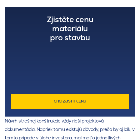
Zjistěte cenu
materiálu
pro stavbu
CHCI ZJISTIT CENU
Návrh strešnej konštrukcie vždy rieši projektová
dokumentácia. Napriek tomu existujú dôvody, prečo by aj laik, v
tomto prípade v úlohe investora, mal mať o jednotlivých