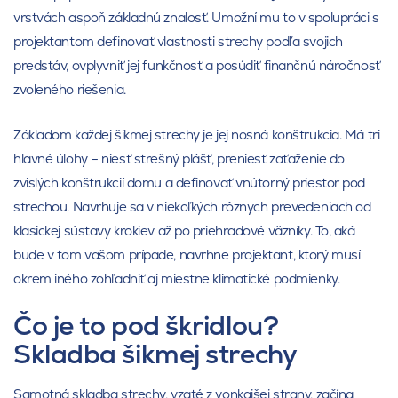
vrstvách aspoň základnú znalosť. Umožní mu to v spolupráci s
projektantom definovať vlastnosti strechy podľa svojich
predstáv, ovplyvniť jej funkčnosť a posúdiť finančnú náročnosť
zvoleného riešenia.
Základom každej šikmej strechy je jej nosná konštrukcia. Má tri
hlavné úlohy – niesť strešný plášť, preniesť zaťaženie do
zvislých konštrukcií domu a definovať vnútorný priestor pod
strechou. Navrhuje sa v niekoľkých rôznych prevedeniach od
klasickej sústavy krokiev až po priehradové väzníky. To, aká
bude v tom vašom prípade, navrhne projektant, ktorý musí
okrem iného zohľadniť aj miestne klimatické podmienky.
Čo je to pod škridlou?
Skladba šikmej strechy
Samotná skladba strechy, vzaté z vonkajšej strany, začína