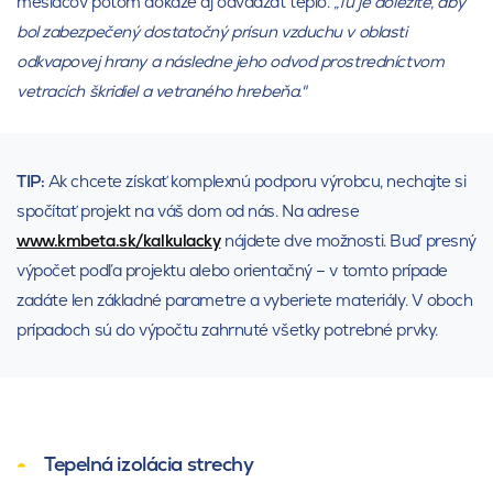
mesiacov potom dokáže aj odvádzať teplo.
„Tu je dôležité, aby
bol zabezpečený dostatočný prísun vzduchu v oblasti
odkvapovej hrany a následne jeho odvod prostredníctvom
vetracích škridiel a vetraného hrebeňa."
TIP:
Ak chcete získať komplexnú podporu výrobcu, nechajte si
spočítať projekt na váš dom od nás. Na adrese
www.kmbeta.sk/kalkulacky
nájdete dve možnosti. Buď presný
výpočet podľa projektu alebo orientačný – v tomto prípade
zadáte len základné parametre a vyberiete materiály. V oboch
prípadoch sú do výpočtu zahrnuté všetky potrebné prvky.
Tepelná izolácia strechy