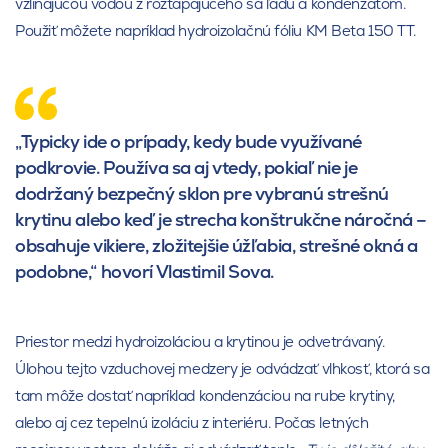
vzlínajúcou vodou z roztápajúceho sa ľadu a kondenzátom.
Použiť môžete napríklad hydroizolačnú fóliu KM Beta 150 TT.
„Typicky ide o prípady, kedy bude využívané
podkrovie. Používa sa aj vtedy, pokiaľ nie je
dodržaný bezpečný sklon pre vybranú strešnú
krytinu alebo keď je strecha konštrukčne náročná –
obsahuje vikiere, zložitejšie úžľabia, strešné okná a
podobne,“ hovorí Vlastimil Sova.
Priestor medzi hydroizoláciou a krytinou je odvetrávaný.
Úlohou tejto vzduchovej medzery je odvádzať vlhkosť, ktorá sa
tam môže dostať napríklad kondenzáciou na rube krytiny,
alebo aj cez tepelnú izoláciu z interiéru. Počas letných