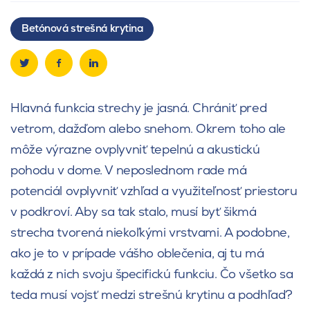
Betónová strešná krytina
Hlavná funkcia strechy je jasná. Chrániť pred
vetrom, dažďom alebo snehom. Okrem toho ale
môže výrazne ovplyvniť tepelnú a akustickú
pohodu v dome. V neposlednom rade má
potenciál ovplyvniť vzhľad a využiteľnosť priestoru
v podkroví. Aby sa tak stalo, musí byť šikmá
strecha tvorená niekoľkými vrstvami. A podobne,
ako je to v prípade vášho oblečenia, aj tu má
každá z nich svoju špecifickú funkciu. Čo všetko sa
teda musí vojsť medzi strešnú krytinu a podhľad?