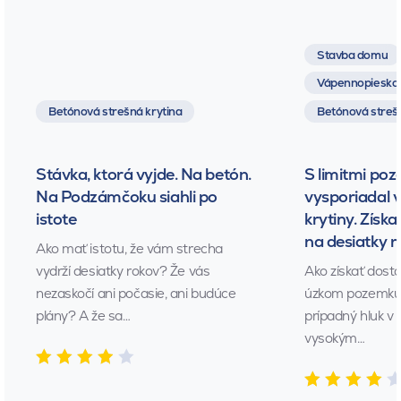
Stavba domu
Vápennopieskov
Betónová strešná krytina
Betónová strešn
Stávka, ktorá vyjde. Na betón.
S limitmi poz
Na Podzámčoku siahli po
vysporiadal 
istote
krytiny. Získa
na desiatky 
Ako mať istotu, že vám strecha
vydrží desiatky rokov? Že vás
Ako získať dost
nezaskočí ani počasie, ani budúce
úzkom pozemku?
plány? A že sa…
prípadný hluk v 
vysokým…