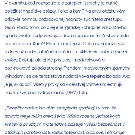
V okamihu, keď rozhodujete o zateplení strechy, je nutné
položiť si hneď dve otázky. Koľko a kam? Na prvú otázku vám
odpovie normou požadovanej hodnoty súčiniteľa prestupu
tepla. Podľa toho, do akej energetickej kategórie vaša stavba
spadá, zvolíte zodpovedajúci druh a silu izolantu. Zostáva teda
druhá otázka. Kam? Máte tri možnosti. Doteraz najbežnejšia –
a dnes už nedostatočná metóda – je vkladanie izolácie medzi
krokvy. Existujú ale aj iné prístupy – nadkrokvová a
podkrokvová izolácia strechy. Trendom, motivovaným zjavnými
výhodami, sa ale teraz stáva nadkrokvová tepelná izolácia. Aká
je jej skladba? Všetky prvky sa v celistvej vrstve umiestňujú
nad krokvy, pod hydroizolačnú (DHV) fóliu.
„Benefity nadkrokvového zateplenia spočívajú v tom, že
izolácia nie je ničím prerušená. Vďaka radeniu jednotlivých
vrstiev a použitým materiálom, zaisťuje vyššiu bezpečnosť v
otázkach parotesnosti, vzduchotesnosti a zároveň eliminuje