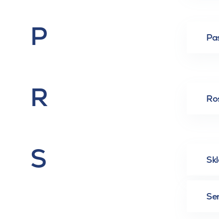
P
Pa
R
Ro
S
Skl
Se