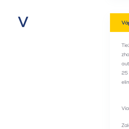
V
Vá
Tie
vý
zho
aut
25 
eli
Via
Zal