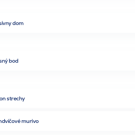
sívny dom
sný bod
on strechy
ndvičové murivo