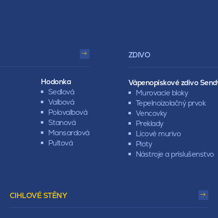
ZDIVO
Hodonka
Vápenopískové zdivo Send
Sedlová
Murovacie bloky
Valbová
Tepelnoizolačný prvok
Polovalbová
Vencovky
Stanová
Preklady
Mansardová
Lícové murivo
Pultová
Ploty
Nástroje a príslušenstvo
CIHLOVÉ STĚNY