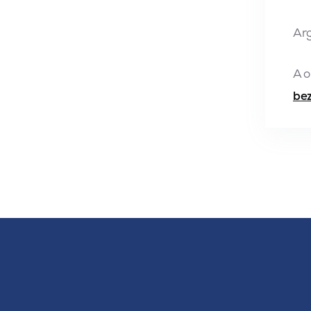
Arg
A o
bez