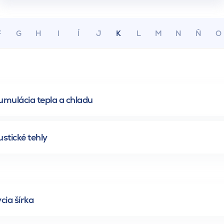
F
G
H
I
Í
J
K
L
M
N
Ň
O
mulácia tepla a chladu
stické tehly
cia šírka