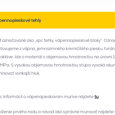
pennopieskové tehly
„Akusti
ž označované ako „vpc tehly, vápennopieskové bloky“. Ozna
bave“
tovujeme z vápna, jemnozrnného kremičitého piesku, tvrdnú
okláve. Ide o materiál s objemovou hmotnosťou na úrovni 
MPa. S vysokou objemovou hmotnosťou stúpa vysoká akum
minovať vonkajší hluk.
c informácií o vápenopieskovom murive nájdete
tu
.
oženie prvého radu a návod ako správne murovať nájdete v