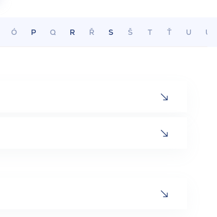
Ó
P
Q
R
Ř
S
Š
T
Ť
U
Ú