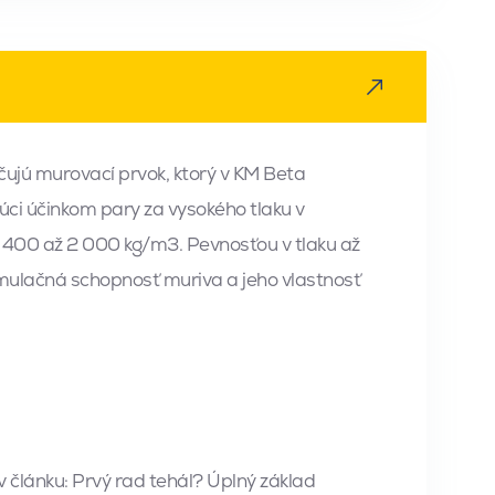
vápennopieskových blokov
pasívnych domov
cké bloky Sendwix? Ticho v štandardnej
čujú murovací prvok, ktorý v KM Beta
ci účinkom pary za vysokého tlaku v
1 400 až 2 000 kg/m3. Pevnosťou v tlaku až
ulačná schopnosť muriva a jeho vlastnosť
 článku: Prvý rad tehál? Úplný základ