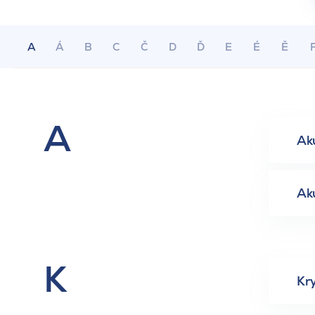
A
Á
B
C
Č
D
Ď
E
É
Ě
A
Aku
Aku
K
Kry