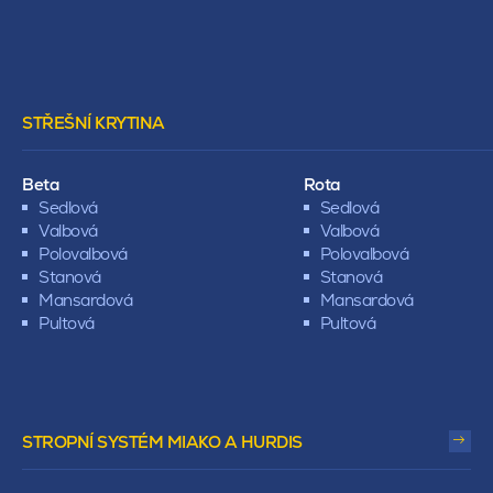
STŘEŠNÍ KRYTINA
Beta
Rota
Sedlová
Sedlová
Valbová
Valbová
Polovalbová
Polovalbová
Stanová
Stanová
Mansardová
Mansardová
Pultová
Pultová
STROPNÍ SYSTÉM MIAKO A HURDIS