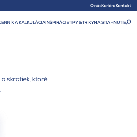
O nás
Kariéra
Kontakt
CENNÍK A KALKULÁCIA
INŠPIRÁCIE
TIPY & TRIKY
NA STIAHNUTIE
a skratiek, ktoré
.