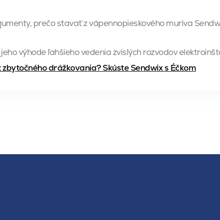
umenty, prečo stavať z vápennopieskového muriva Sendwix
 jeho výhode ľahšieho vedenia zvislých rozvodov elektroinšt
 zbytočného drážkovania? Skúste Sendwix s Éčkom