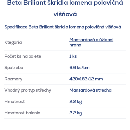
Beta Briliant škridla lomena polovičná
višňová
Specifikace Beta Briliant škridla lomena polovičná višňová
Mansardová a úžlabní
Ktegória
hrana
Počet ks na palete
1 ks
Spotreba
6.6 ks/bm
Rozmery
420×182×12 mm
Vhodný pro typ střechy
Mansardová strecha
Hmotnosť
2.2 kg
Hmotnosť balenia
2.2 kg