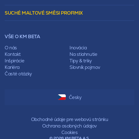
Polovalbová
Vencovky
Stanová
SUCHÉ MALTOVÉ SMĚSI PROFIMIX
Preklady
Mansardová
Lícové murivo
Pultová
Ploty
Rota
Nástroje a príslušenstvo
Sedlová
VŠE O KM BETA
Pálené zdivo Profiblok
Valbová
Nosné murivo
O nás
Inovácia
Polovalbová
Priečky
Kontakt
Na stiahnutie
Stanová
Vencovky
Inšpirácie
Tipy & triky
Mansardová
Preklady
Kariéra
Slovník pojmov
Pultová
Časté otázky
Hodonka
Sedlová
Valbová
Polovalbová
Česky
Stanová
Mansardová
Pultová
Obchodné údaje pre webovú stránku
Ochrana osobných údajov
Cookies
© 2026 KM BETA A.S.