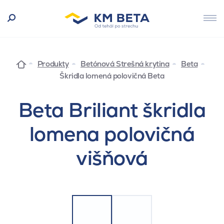
Produkty
Betónová Strešná krytina
Beta
Škridla lomená polovičná Beta
Beta Briliant škridla
lomena polovičná
višňová