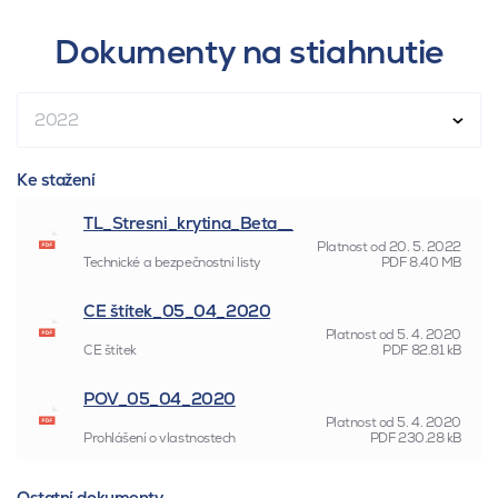
Dokumenty na stiahnutie
2022
Ke stažení
TL_Stresni_krytina_Beta__
Platnost od
20. 5. 2022
Technické a bezpečnostní listy
PDF
8.40 MB
CE štítek_05_04_2020
Platnost od
5. 4. 2020
CE štítek
PDF
82.81 kB
POV_05_04_2020
Platnost od
5. 4. 2020
Prohlášení o vlastnostech
PDF
230.28 kB
Ostatní dokumenty