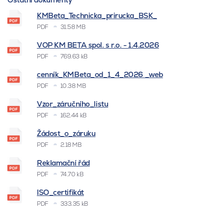
KMBeta_Technicka_prirucka_BSK_
PDF
31.58 MB
VOP KM BETA spol. s r.o. - 1.4.2026
PDF
769.63 kB
cenník_KMBeta_od_1_4_2026 _web
PDF
10.38 MB
Vzor_záručního_listu
PDF
162.44 kB
Žádost_o_záruku
PDF
2.18 MB
Reklamační řád
PDF
74.70 kB
ISO_certifikát
PDF
333.35 kB