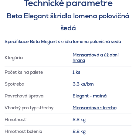
Technické parametre
Beta Elegant škridla lomena polovičná
šedá
Specifikace Beta Elegant škridla lomena polovičná šedá
Mansardová a úžlabní
Ktegória
hrana
Počet ks na palete
1 ks
Spotreba
3.3 ks/bm
Povrchová úprava
Elegant - matná
Vhodný pro typ střechy
Mansardová strecha
Hmotnosť
2.2 kg
Hmotnosť balenia
2.2 kg