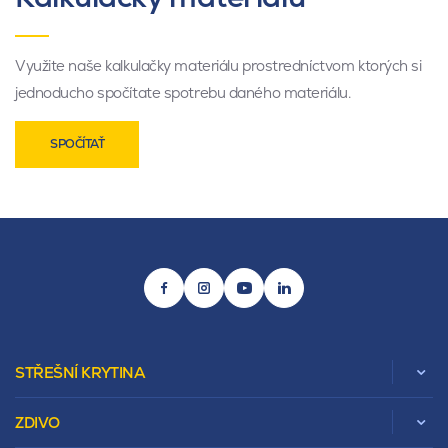
Využite naše kalkulačky materiálu prostredníctvom ktorých si
jednoducho spočítate spotrebu daného materiálu.
SPOČÍTAŤ
STŘEŠNÍ KRYTINA
ZDIVO
Zobrazit celou kategorii