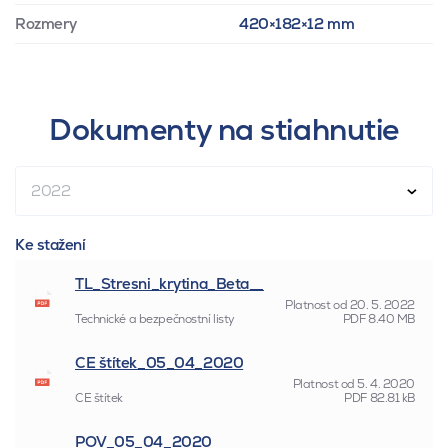
Rozmery
420×182×12 mm
Dokumenty na stiahnutie
2022
Ke stažení
TL_Stresni_krytina_Beta__
Platnost od
20. 5. 2022
Technické a bezpečnostní listy
PDF
8.40 MB
CE štítek_05_04_2020
Platnost od
5. 4. 2020
CE štítek
PDF
82.81 kB
POV_05_04_2020