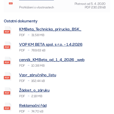
Platnost od
5. 4. 2020
Prohlášení o vlastnostech
PDF
230.28 kB
Ostatní dokumenty
KMBeta_Technicka_prirucka_BSK_
PDF
31.58 MB
VOP KM BETA spol. s r.o. - 1.4.2026
PDF
769.63 kB
cenník_KMBeta_od_1_4_2026 _web
PDF
10.38 MB
Vzor_záručního_listu
PDF
162.44 kB
Žádost_o_záruku
PDF
2.18 MB
Reklamační řád
PDF
74.70 kB