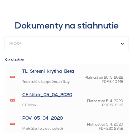
Dokumenty na stiahnutie
2022
Ke stažení
TL_Stresni_krytina_Beta__
Platnost od
20. 5. 2022
Technické a bezpečnostní listy
PDF
8.40 MB
CE štítek_05_04_2020
Platnost od
5. 4. 2020
CE štítek
PDF
82.81 kB
POV_05_04_2020
Platnost od
5. 4. 2020
Prohlášení o vlastnostech
PDF
230.28 kB