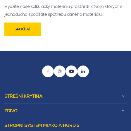
Využite naše kalkulačky materiálu prostredníctvom ktorých si
jednoducho spočítate spotrebu daného materiálu.
SPOČÍTAŤ
STŘEŠNÍ KRYTINA
ZDIVO
Zobrazit celou kategorii
STROPNÍ SYSTÉM MIAKO A HURDIS
Beta
Vápenopískové zdivo Sendwix