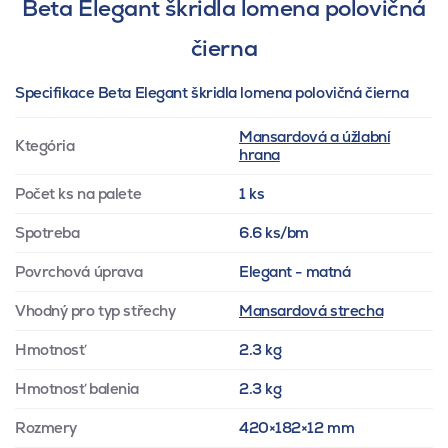
Beta Elegant škridla lomena polovičná
čierna
Specifikace Beta Elegant škridla lomena polovičná čierna
Mansardová a úžlabní
Ktegória
hrana
Počet ks na palete
1 ks
Spotreba
6.6 ks/bm
Povrchová úprava
Elegant - matná
Vhodný pro typ střechy
Mansardová strecha
Hmotnosť
2.3 kg
Hmotnosť balenia
2.3 kg
Rozmery
420×182×12 mm