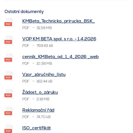
Ostatní dokumenty
KMBeta_Technicka_prirucka_BSK_
PDF
31.58 MB
VOP KM BETA spol. s r.o. - 1.4.2026
PDF
769.63 kB
cenník_KMBeta_od_1_4_2026 _web
PDF
10.38 MB
Vzor_záručního_listu
PDF
162.44 kB
Žádost_o_záruku
PDF
2.18 MB
Reklamační řád
PDF
74.70 kB
ISO_certifikát