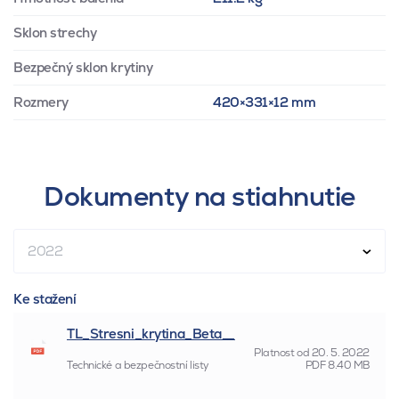
Sklon strechy
Bezpečný sklon krytiny
Rozmery
420×331×12 mm
Dokumenty na stiahnutie
2022
Ke stažení
TL_Stresni_krytina_Beta__
Platnost od
20. 5. 2022
Technické a bezpečnostní listy
PDF
8.40 MB