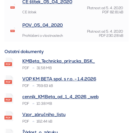
CE štítek_05_04_2020
Platnost od
5. 4. 2020
CE štítek
PDF
82.81 kB
POV_05_04_2020
Platnost od
5. 4. 2020
Prohlášení o vlastnostech
PDF
230.28 kB
Ostatní dokumenty
KMBeta_Technicka_prirucka_BSK_
PDF
31.58 MB
VOP KM BETA spol. s r.o. - 1.4.2026
PDF
769.63 kB
cenník_KMBeta_od_1_4_2026 _web
PDF
10.38 MB
Vzor_záručního_listu
PDF
162.44 kB
Žádost_o_záruku