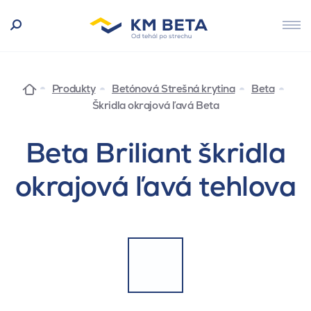
Produkty
Betónová Strešná krytina
Beta
Škridla okrajová ľavá Beta
Beta Briliant škridla
okrajová ľavá tehlova