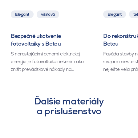
Elegant
višňová
Elegant
te
Bezpečné ukotvenie
Do rekonštruk
fotovoltaiky s Betou
Betou
S narastajúcimi cenami elektrickej
Fasáda stavby n
energie je fotovoltaika riešením ako
svojom mieste st
znížiť prevádzkové náklady na…
nej ešte veľa prá
Ďalšie materiály
a príslušenstvo