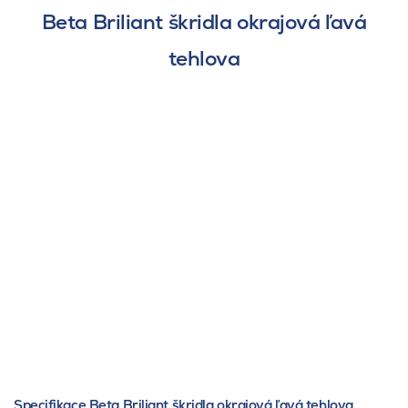
Beta Briliant škridla okrajová ľavá
tehlova
Specifikace Beta Briliant škridla okrajová ľavá tehlova