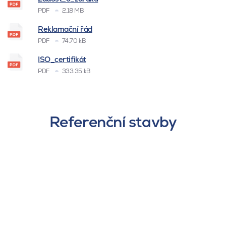
PDF
2.18 MB
Reklamační řád
PDF
74.70 kB
ISO_certifikát
PDF
333.35 kB
Referenční stavby