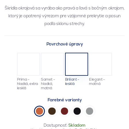
Škridla okrajová sa vyrába ako pravá a ľavá s bočným okrajom,
ktorý je opatrený výrezom pre vzájomné prekrytie a posun
podľa sklonu strechy.
Povrchové úpravy
Prima -
Samet -
Briliant -
Elegant -
hladká, extra
hladká,
lesklá
matná
lesklá
matná
Farebné varianty
Dostupnosť:
Skladom