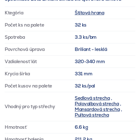
Ktegória
Štítová hrana
Počet ks na palete
32 ks
Spotreba
3.3 ks/bm
Povrchová úprava
Briliant - lesklá
Vzdialenosť lát
320-340 mm
Krycia šírka
331 mm
Počet kusov na palete
32 ks/pal
Sedlová strecha
,
Polovalbová strecha
,
Vhodný pro typ střechy
Mansardová strecha
,
Pultová strecha
Hmotnosť
6.6 kg
Hmotnosť balenia
211.2 kg