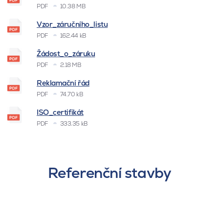
PDF
10.38 MB
Vzor_záručního_listu
PDF
162.44 kB
Žádost_o_záruku
PDF
2.18 MB
Reklamační řád
PDF
74.70 kB
ISO_certifikát
PDF
333.35 kB
Referenční stavby