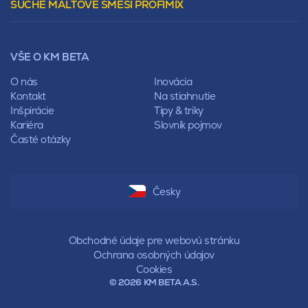
SUCHÉ MALTOVÉ SMĚSI PROFIMIX
Preklady
Mansardová
Lícové murivo
Pultová
Ploty
Rota
Nástroje a príslušenstvo
Sedlová
VŠE O KM BETA
Pálené zdivo Profiblok
Valbová
Nosné murivo
O nás
Inovácia
Polovalbová
Priečky
Kontakt
Na stiahnutie
Stanová
Vencovky
Inšpirácie
Tipy & triky
Mansardová
Preklady
Kariéra
Slovník pojmov
Pultová
Časté otázky
Hodonka
Sedlová
Valbová
Polovalbová
Česky
Stanová
Mansardová
Pultová
Obchodné údaje pre webovú stránku
Ochrana osobných údajov
Cookies
© 2026 KM BETA A.S.