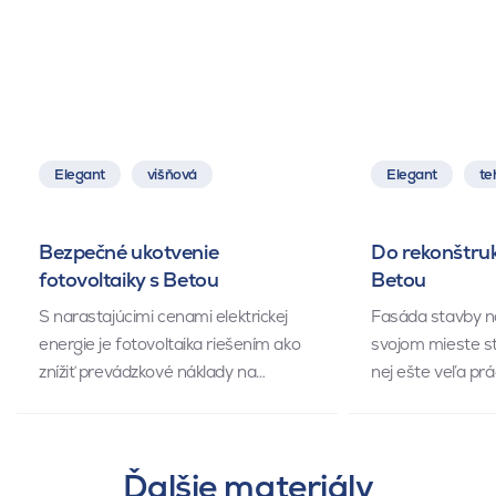
Elegant
višňová
Elegant
te
Bezpečné ukotvenie
Do rekonštruk
fotovoltaiky s Betou
Betou
S narastajúcimi cenami elektrickej
Fasáda stavby n
energie je fotovoltaika riešením ako
svojom mieste st
znížiť prevádzkové náklady na…
nej ešte veľa prá
Ďalšie materiály