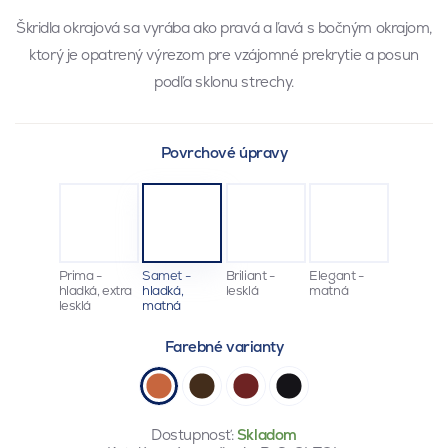
Škridla okrajová sa vyrába ako pravá a ľavá s bočným okrajom,
ktorý je opatrený výrezom pre vzájomné prekrytie a posun
podľa sklonu strechy.
Povrchové úpravy
Prima -
Samet -
Briliant -
Elegant -
hladká, extra
hladká,
lesklá
matná
lesklá
matná
Farebné varianty
Dostupnosť:
Skladom