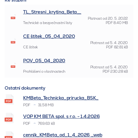
TL_Stresni_krytina_Beta__
Platnost od
20. 5. 2022
Technické a bezpečnostní listy
PDF
8.40 MB
CE štítek_05_04_2020
Platnost od
5. 4. 2020
CE štítek
PDF
82.81 kB
POV_05_04_2020
Platnost od
5. 4. 2020
Prohlášení o vlastnostech
PDF
230.28 kB
Ostatní dokumenty
KMBeta_Technicka_prirucka_BSK_
PDF
31.58 MB
VOP KM BETA spol. s r.o. - 1.4.2026
PDF
769.63 kB
cenník_KMBeta_od_1_4_2026 _web