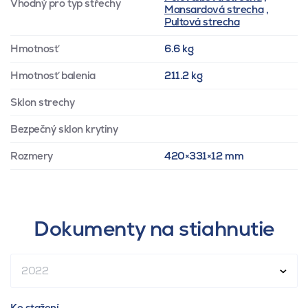
Vhodný pro typ střechy
Mansardová strecha
,
Pultová strecha
Hmotnosť
6.6 kg
Hmotnosť balenia
211.2 kg
Sklon strechy
Bezpečný sklon krytiny
Rozmery
420×331×12 mm
Dokumenty na stiahnutie
2022
Ke stažení