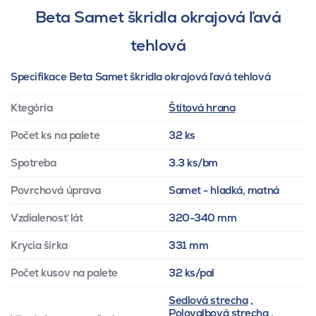
Beta Samet škridla okrajová ľavá
tehlová
Specifikace Beta Samet škridla okrajová ľavá tehlová
Ktegória
Štítová hrana
Počet ks na palete
32 ks
Spotreba
3.3 ks/bm
Povrchová úprava
Samet - hladká, matná
Vzdialenosť lát
320-340 mm
Krycia šírka
331 mm
Počet kusov na palete
32 ks/pal
Sedlová strecha
,
Polovalbová strecha
,