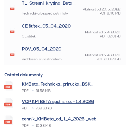
TL_Stresni_krytina_Beta__
Platnost od
20. 5. 2022
Technické a bezpečnostní listy
PDF
8.40 MB
CE štítek_05_04_2020
Platnost od
5. 4. 2020
CE štítek
PDF
82.81 kB
POV_05_04_2020
Platnost od
5. 4. 2020
Prohlášení o vlastnostech
PDF
230.28 kB
Ostatní dokumenty
KMBeta_Technicka_prirucka_BSK_
PDF
31.58 MB
VOP KM BETA spol. s r.o. - 1.4.2026
PDF
769.63 kB
cenník_KMBeta_od_1_4_2026 _web
PDF
10.38 MB