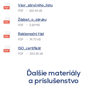
Vzor_záručního_listu
PDF
162.44 kB
Žádost_o_záruku
PDF
2.18 MB
Reklamační řád
PDF
74.70 kB
ISO_certifikát
PDF
333.35 kB
Ďalšie materiály
a príslušenstvo