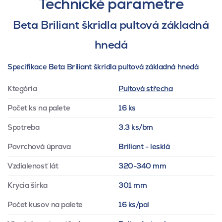
Technické parametre
Beta Briliant škridla pultová základná
hnedá
Specifikace Beta Briliant škridla pultová základná hnedá
Ktegória
Pultová střecha
Počet ks na palete
16 ks
Spotreba
3.3 ks/bm
Povrchová úprava
Briliant - lesklá
Vzdialenosť lát
320-340 mm
Krycia šírka
301 mm
Počet kusov na palete
16 ks/pal