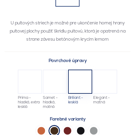
U pultových striech je možné pre ukončenie hornej hrany
pultovej plochy použiť škridlu pultovú, ktorá je opatrená na
strane závesu betónovým krycím lemom
Povrchové úpravy
Prima -
Samet -
Briliant -
Elegant -
hladká, extra
hladká,
lesklá
matná
lesklá
matná
Farebné varianty