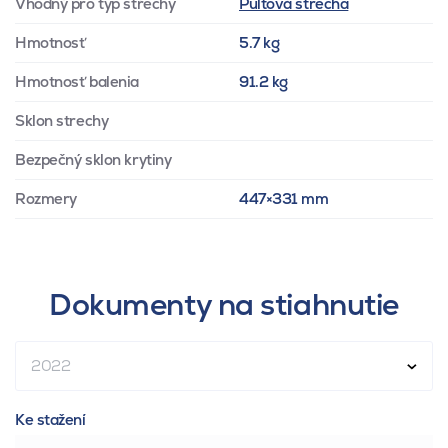
Vhodný pro typ střechy
Pultová strecha
Hmotnosť
5.7 kg
Hmotnosť balenia
91.2 kg
Sklon strechy
Bezpečný sklon krytiny
Rozmery
447×331 mm
Dokumenty na stiahnutie
2022
Ke stažení