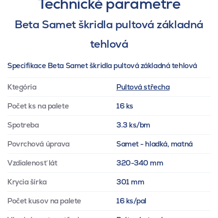
Technické parametre
Beta Samet škridla pultová základná
tehlová
Specifikace Beta Samet škridla pultová základná tehlová
Ktegória
Pultová střecha
Počet ks na palete
16 ks
Spotreba
3.3 ks/bm
Povrchová úprava
Samet - hladká, matná
Vzdialenosť lát
320-340 mm
Krycia šírka
301 mm
Počet kusov na palete
16 ks/pal