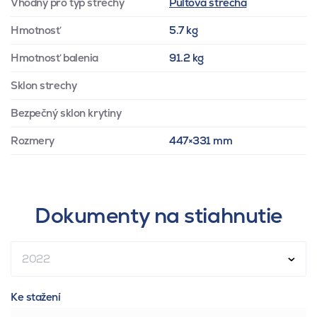
Vhodný pro typ střechy
Pultová strecha
Hmotnosť
5.7 kg
Hmotnosť balenia
91.2 kg
Sklon strechy
Bezpečný sklon krytiny
Rozmery
447×331 mm
Dokumenty na stiahnutie
2022
Ke stažení