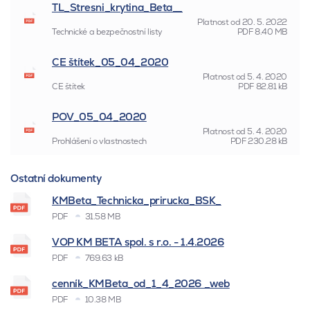
TL_Stresni_krytina_Beta__
Platnost od
20. 5. 2022
Technické a bezpečnostní listy
PDF
8.40 MB
CE štítek_05_04_2020
Platnost od
5. 4. 2020
CE štítek
PDF
82.81 kB
POV_05_04_2020
Platnost od
5. 4. 2020
Prohlášení o vlastnostech
PDF
230.28 kB
Ostatní dokumenty
KMBeta_Technicka_prirucka_BSK_
PDF
31.58 MB
VOP KM BETA spol. s r.o. - 1.4.2026
PDF
769.63 kB
cenník_KMBeta_od_1_4_2026 _web
PDF
10.38 MB