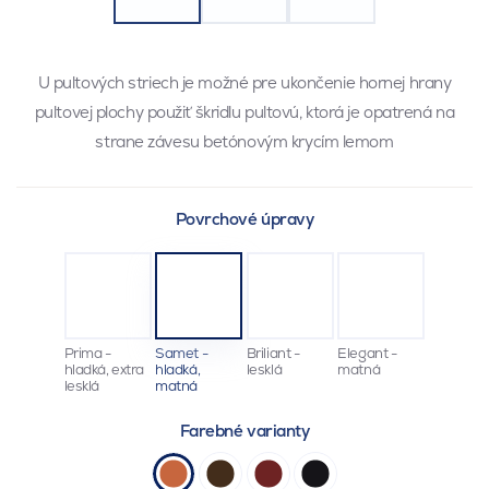
U pultových striech je možné pre ukončenie hornej hrany
pultovej plochy použiť škridlu pultovú, ktorá je opatrená na
strane závesu betónovým krycím lemom
Povrchové úpravy
Prima -
Samet -
Briliant -
Elegant -
hladká, extra
hladká,
lesklá
matná
lesklá
matná
Farebné varianty