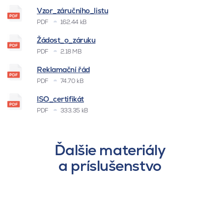
Vzor_záručního_listu
PDF
162.44 kB
Žádost_o_záruku
PDF
2.18 MB
Reklamační řád
PDF
74.70 kB
ISO_certifikát
PDF
333.35 kB
Ďalšie materiály
a príslušenstvo