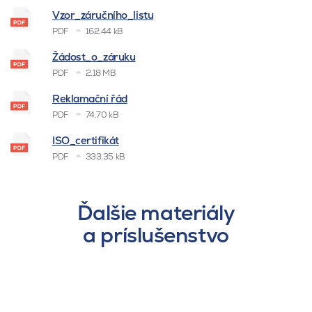
Vzor_záručního_listu
PDF
162.44 kB
Žádost_o_záruku
PDF
2.18 MB
Reklamační řád
PDF
74.70 kB
ISO_certifikát
PDF
333.35 kB
Ďalšie materiály
a príslušenstvo