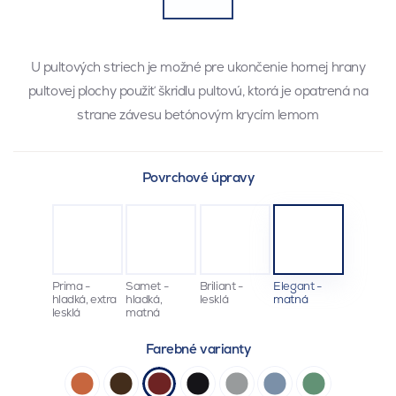
U pultových striech je možné pre ukončenie hornej hrany
pultovej plochy použiť škridlu pultovú, ktorá je opatrená na
strane závesu betónovým krycím lemom
Povrchové úpravy
Prima -
Samet -
Briliant -
Elegant -
hladká, extra
hladká,
lesklá
matná
lesklá
matná
Farebné varianty