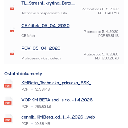
TL_Stresni_krytina_Beta__
Platnost od
20. 5. 2022
Technické a bezpečnostní listy
PDF
8.40 MB
CE štítek_05_04_2020
Platnost od
5. 4. 2020
CE štítek
PDF
82.81 kB
POV_05_04_2020
Platnost od
5. 4. 2020
Prohlášení o vlastnostech
PDF
230.28 kB
Ostatní dokumenty
KMBeta_Technicka_prirucka_BSK_
PDF
31.58 MB
VOP KM BETA spol. s r.o. - 1.4.2026
PDF
769.63 kB
cenník_KMBeta_od_1_4_2026 _web
PDF
10.38 MB