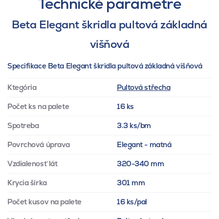
Technické parametre
Beta Elegant škridla pultová základná
višňová
Specifikace Beta Elegant škridla pultová základná višňová
Ktegória
Pultová střecha
Počet ks na palete
16 ks
Spotreba
3.3 ks/bm
Povrchová úprava
Elegant - matná
Vzdialenosť lát
320-340 mm
Krycia šírka
301 mm
Počet kusov na palete
16 ks/pal