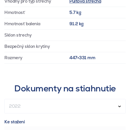
Vhodný pro typ střechy
Pultová strecha
Hmotnosť
5.7 kg
Hmotnosť balenia
91.2 kg
Sklon strechy
Bezpečný sklon krytiny
Rozmery
447×331 mm
Dokumenty na stiahnutie
2022
Ke stažení