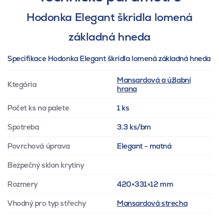
Hodonka Elegant škridla lomená
základná hneda
Specifikace Hodonka Elegant škridla lomená základná hneda
Mansardová a úžlabní
Ktegória
hrana
Počet ks na palete
1 ks
Spotreba
3.3 ks/bm
Povrchová úprava
Elegant - matná
Bezpečný sklon krytiny
Rozmery
420×331×12 mm
Vhodný pro typ střechy
Mansardová strecha