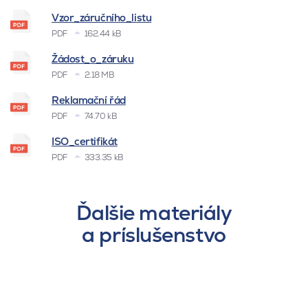
Vzor_záručního_listu
PDF
162.44 kB
Žádost_o_záruku
PDF
2.18 MB
Reklamační řád
PDF
74.70 kB
ISO_certifikát
PDF
333.35 kB
Ďalšie materiály
a príslušenstvo