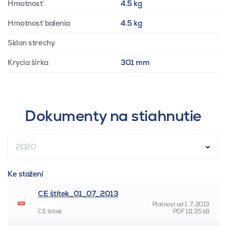
Hmotnosť
4.5 kg
Hmotnosť balenia
4.5 kg
Sklon strechy
Krycia šírka
301 mm
Dokumenty na stiahnutie
2020
Ke stažení
CE štítek_01_07_2013
Platnost od
1. 7. 2013
CE štítek
PDF
111.35 kB