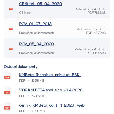
CE štítek_05_04_2020
Platnost od
5. 4. 2020
CE štítek
PDF
71.33 kB
POV_01_07_2013
Platnost od
1. 7. 2013
Prohlášení o vlastnostech
PDF
142.72 kB
POV_05_04_2020
Platnost od
5. 4. 2020
Prohlášení o vlastnostech
PDF
115.45 kB
Ostatní dokumenty
KMBeta_Technicka_prirucka_BSK_
PDF
31.58 MB
VOP KM BETA spol. s r.o. - 1.4.2026
PDF
769.63 kB
cenník_KMBeta_od_1_4_2026 _web
PDF
10.38 MB