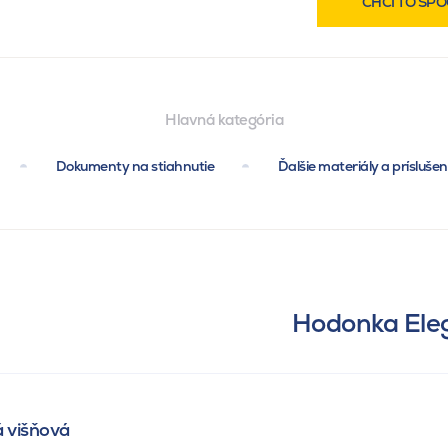
CHCI TO SPO
Hlavná kategória
Dokumenty na stiahnutie
Ďalšie materiály a prísluše
Hodonka Eleg
á višňová