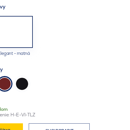
vy
legant - matná
ty
dom
enie:
H-E-VI-TLZ