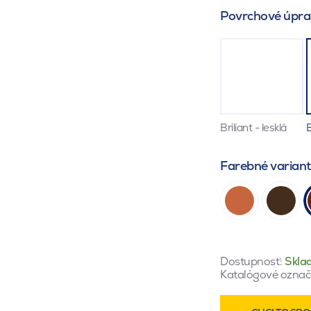
Povrchové úpra
Briliant - lesklá
E
Farebné varian
Dostupnosť:
Skla
Katalógové označ