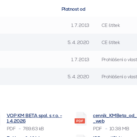
Platnost od
1. 7. 2013
CE štítek
5. 4. 2020
CE štítek
1. 7. 2013
Prohlášení o vla
5. 4. 2020
Prohlášení o vla
VOP KM BETA spol. s r.o. -
cenník_KMBeta_od
1.4.2026
_web
PDF
769.63 kB
PDF
10.38 MB