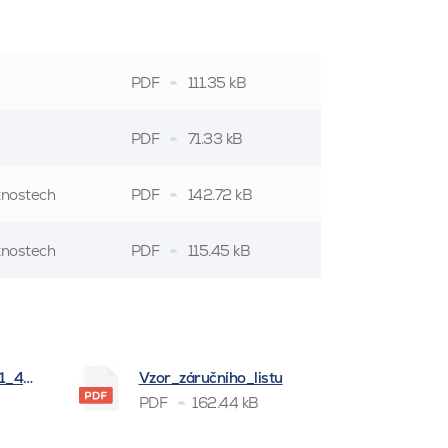
PDF
111.35 kB
PDF
71.33 kB
stnostech
PDF
142.72 kB
stnostech
PDF
115.45 kB
_1_4_2026
Vzor_záručního_listu
PDF
162.44 kB