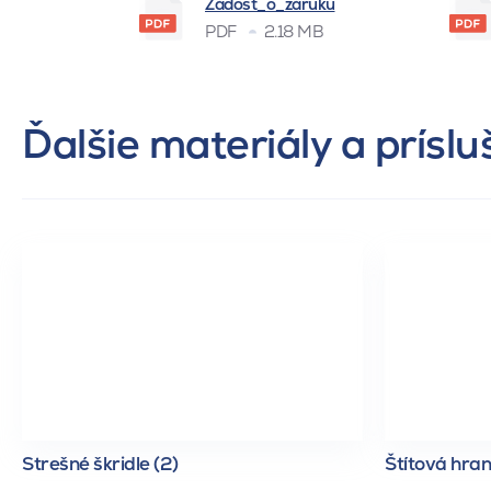
Žádost_o_záruku
PDF
2.18 MB
Ďalšie materiály a prísl
Strešné škridle (2)
Štítová hran