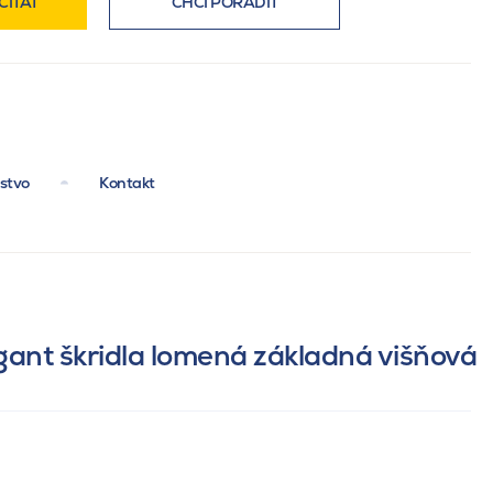
ČÍTAT
CHCI PORADIT
nstvo
Kontakt
ant škridla lomená základná višňová