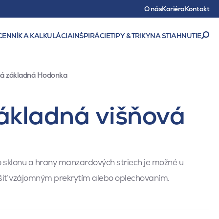
O nás
Kariéra
Kontakt
CENNÍK A KALKULÁCIA
INŠPIRÁCIE
TIPY & TRIKY
NA STIAHNUTIE
ná základná Hodonka
ákladná višňová
sklonu a hrany manzardových striech je možné u
iešiť vzájomným prekrytím alebo oplechovaním.