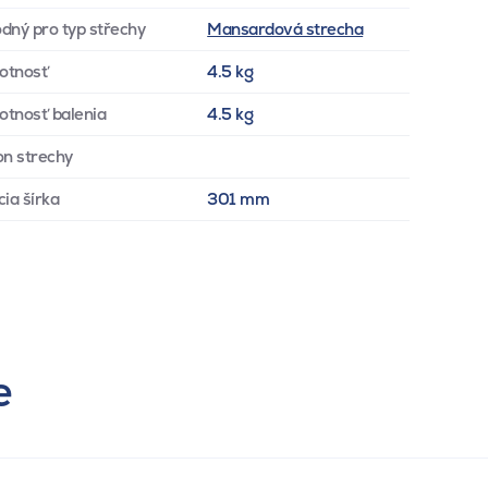
dný pro typ střechy
Mansardová strecha
otnosť
4.5 kg
tnosť balenia
4.5 kg
on strechy
cia šírka
301 mm
e