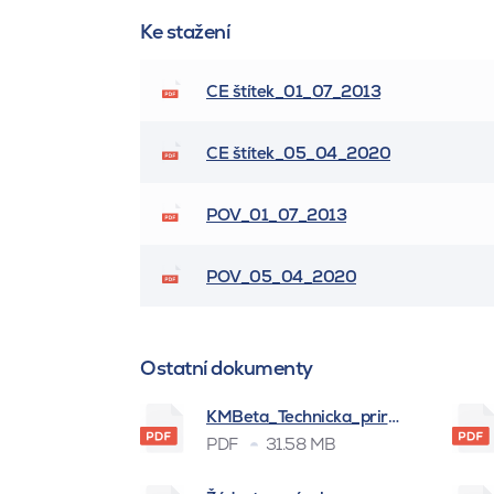
Ke stažení
CE štítek_01_07_2013
CE štítek_05_04_2020
POV_01_07_2013
POV_05_04_2020
Ostatní dokumenty
KMBeta_Technicka_prirucka_BSK_
PDF
31.58 MB