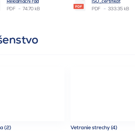
Reklamační řád
ISO_certifikát
PDF
74.70 kB
PDF
333.35 kB
ušenstvo
a (2)
Vetranie strechy (4)