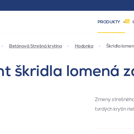
PRODUKTY
Betónová Strešná krytina
Hodonka
Škridla lome
t škridla lomená z
Zmeny strešného 
tvrdých krytín r