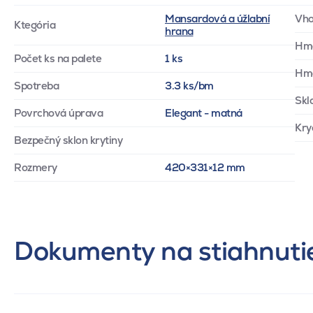
Mansardová a úžlabní
Vho
Ktegória
hrana
Hm
Počet ks na palete
1 ks
Hmo
Spotreba
3.3 ks/bm
Skl
Povrchová úprava
Elegant - matná
Kry
Bezpečný sklon krytiny
Rozmery
420×331×12 mm
Dokumenty na stiahnuti