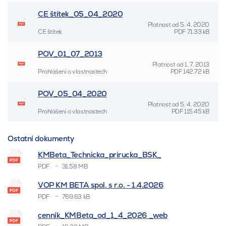
CE štítek_05_04_2020
Platnost od
5. 4. 2020
CE štítek
PDF
71.33 kB
POV_01_07_2013
Platnost od
1. 7. 2013
Prohlášení o vlastnostech
PDF
142.72 kB
POV_05_04_2020
Platnost od
5. 4. 2020
Prohlášení o vlastnostech
PDF
115.45 kB
Ostatní dokumenty
KMBeta_Technicka_prirucka_BSK_
PDF
31.58 MB
VOP KM BETA spol. s r.o. - 1.4.2026
PDF
769.63 kB
cenník_KMBeta_od_1_4_2026 _web