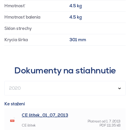
Hmotnosť
4.5 kg
Hmotnosť balenia
4.5 kg
Sklon strechy
Krycia šírka
301 mm
Dokumenty na stiahnutie
2020
Ke stažení
CE štítek_01_07_2013
Platnost od
1. 7. 2013
CE štítek
PDF
111.35 kB