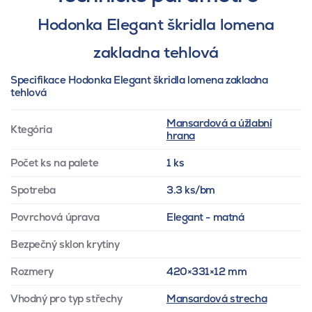
Hodonka Elegant škridla lomena
zakladna tehlová
Specifikace Hodonka Elegant škridla lomena zakladna
tehlová
Mansardová a úžlabní
Ktegória
hrana
Počet ks na palete
1 ks
Spotreba
3.3 ks/bm
Povrchová úprava
Elegant - matná
Bezpečný sklon krytiny
Rozmery
420×331×12 mm
Vhodný pro typ střechy
Mansardová strecha