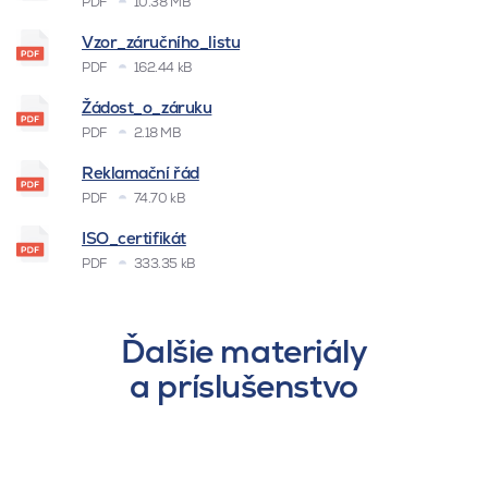
PDF
10.38 MB
Vzor_záručního_listu
PDF
162.44 kB
Žádost_o_záruku
PDF
2.18 MB
Reklamační řád
PDF
74.70 kB
ISO_certifikát
PDF
333.35 kB
Ďalšie materiály
a príslušenstvo