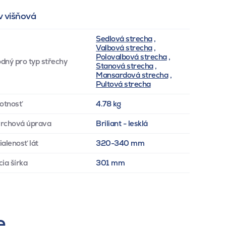
v višňová
Sedlová strecha
,
Valbová strecha
,
Polovalbová strecha
,
dný pro typ střechy
Stanová strecha
,
Mansardová strecha
,
Pultová strecha
otnosť
4.78 kg
rchová úprava
Briliant - lesklá
ialenosť lát
320-340 mm
cia šírka
301 mm
e