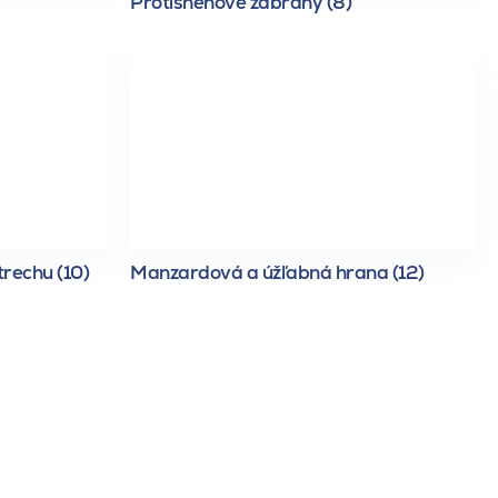
Protisnehové zábrany (8)
trechu (10)
Manzardová a úžľabná hrana (12)