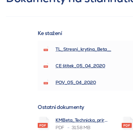
Ke stažení
TL_Stresni_krytina_Beta__
CE štítek_05_04_2020
POV_05_04_2020
Ostatní dokumenty
KMBeta_Technicka_prirucka_BSK_
PDF
31.58 MB