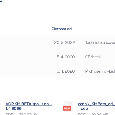
Platnost od
20. 5. 2022
Technické a bezpe
5. 4. 2020
CE štítek
5. 4. 2020
Prohlášení o vla
VOP KM BETA spol. s r.o. -
cenník_KMBeta_od
1.4.2026
_web
PDF
769.63 kB
PDF
10.38 MB