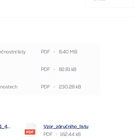
čnostní listy
PDF
8.40 MB
PDF
82.81 kB
stnostech
PDF
230.28 kB
_1_4_2026
Vzor_záručního_listu
PDF
162.44 kB