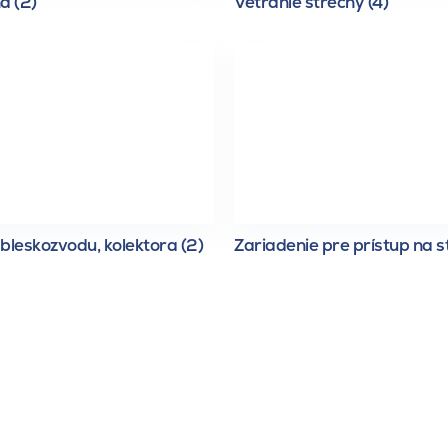
a (2)
Vetranie strechy (4)
bleskozvodu, kolektora (2)
Zariadenie pre prístup na s