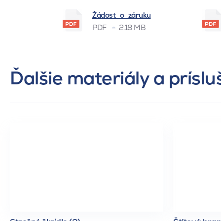
Žádost_o_záruku
PDF
2.18 MB
Ďalšie materiály a prísl