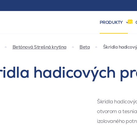
PRODUKTY
Betónová Strešná krytina
Beta
Škridla hadicov
kridla hadicových p
Škridla hadicový
otvorom a tesnia
izolovaného potru