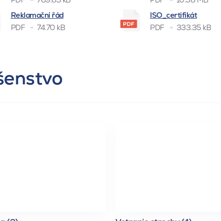
Reklamační řád
ISO_certifikát
PDF
74.70 kB
PDF
333.35 kB
ušenstvo