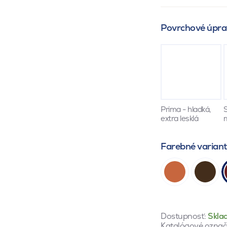
Povrchové úpra
Prima - hladká,
S
extra lesklá
Farebné varian
Dostupnosť:
Skla
Katalógové označ