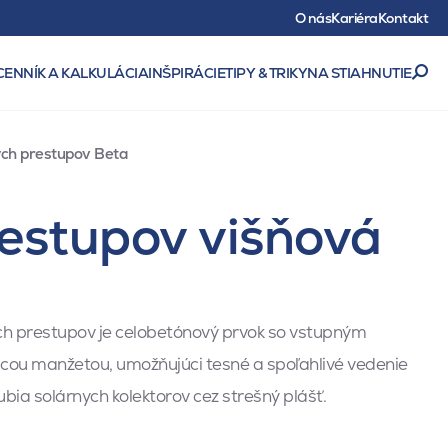
O nás
Kariéra
Kontakt
CENNÍK A KALKULÁCIA
INŠPIRÁCIE
TIPY & TRIKY
NA STIAHNUTIE
ých prestupov Beta
restupov višňová
ch prestupov je celobetónový prvok so vstupným
cou manžetou, umožňujúci tesné a spoľahlivé vedenie
bia solárnych kolektorov cez strešný plášť.