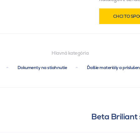
CHCI TO SPO
Hlavná kategória
Dokumenty na stiahnutie
Ďalšie materiály a prísluše
Beta Briliant