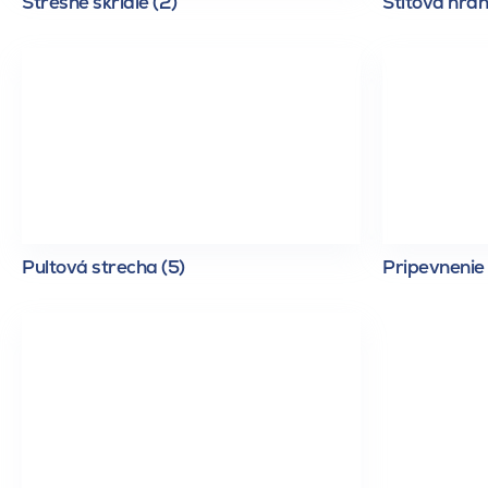
Strešné škridle (2)
Štítová hran
Pultová strecha (5)
Pripevnenie 