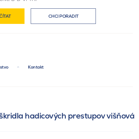
ČÍTAT
CHCI PORADIT
nstvo
Kontakt
 škridla hadicových prestupov višňová