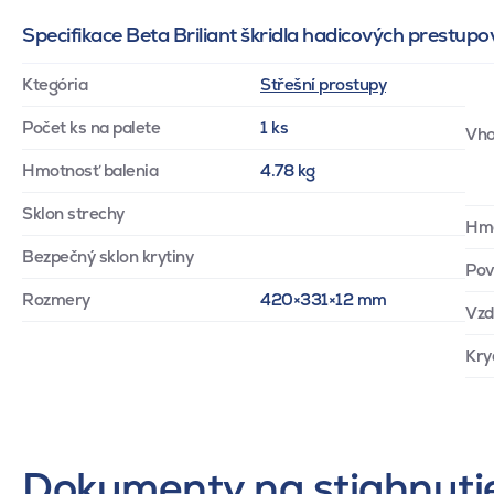
Specifikace Beta Briliant škridla hadicových prestupo
Ktegória
Střešní prostupy
Počet ks na palete
1 ks
Vho
Hmotnosť balenia
4.78 kg
Sklon strechy
Hm
Bezpečný sklon krytiny
Pov
Rozmery
420×331×12 mm
Vzd
Kry
Dokumenty na stiahnuti