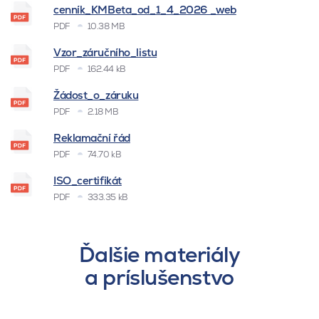
cenník_KMBeta_od_1_4_2026 _web
PDF
10.38 MB
Vzor_záručního_listu
PDF
162.44 kB
Žádost_o_záruku
PDF
2.18 MB
Reklamační řád
PDF
74.70 kB
ISO_certifikát
PDF
333.35 kB
Ďalšie materiály
a príslušenstvo