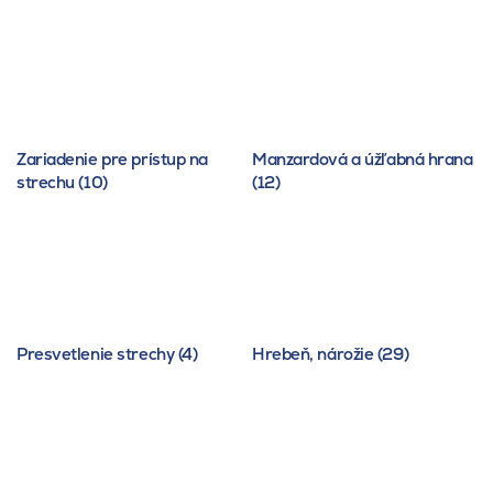
Zariadenie pre prístup na
Manzardová a úžľabná hrana
strechu (10)
(12)
Presvetlenie strechy (4)
Hrebeň, nárožie (29)