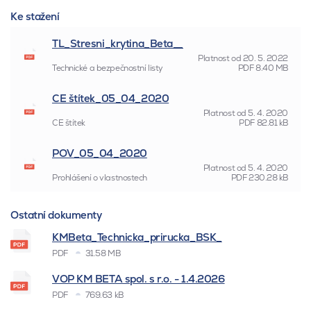
Ke stažení
TL_Stresni_krytina_Beta__
Platnost od
20. 5. 2022
Technické a bezpečnostní listy
PDF
8.40 MB
CE štítek_05_04_2020
Platnost od
5. 4. 2020
CE štítek
PDF
82.81 kB
POV_05_04_2020
Platnost od
5. 4. 2020
Prohlášení o vlastnostech
PDF
230.28 kB
Ostatní dokumenty
KMBeta_Technicka_prirucka_BSK_
PDF
31.58 MB
VOP KM BETA spol. s r.o. - 1.4.2026
PDF
769.63 kB