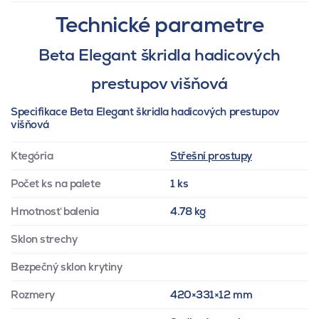
Technické parametre
Beta Elegant škridla hadicových
prestupov višňová
Specifikace Beta Elegant škridla hadicových prestupov
višňová
Ktegória
Střešní prostupy
Počet ks na palete
1 ks
Hmotnosť balenia
4.78 kg
Sklon strechy
Bezpečný sklon krytiny
Rozmery
420×331×12 mm