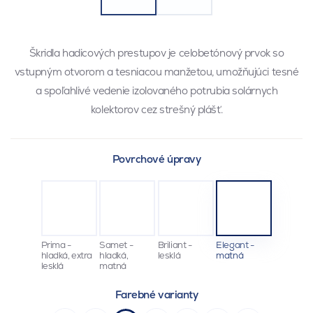
Škridla hadicových prestupov je celobetónový prvok so
vstupným otvorom a tesniacou manžetou, umožňujúci tesné
a spoľahlivé vedenie izolovaného potrubia solárnych
kolektorov cez strešný plášť.
Povrchové úpravy
Prima -
Samet -
Briliant -
Elegant -
hladká, extra
hladká,
lesklá
matná
lesklá
matná
Farebné varianty