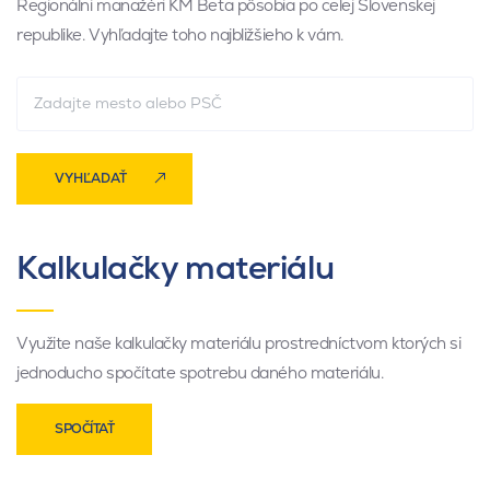
Regionálni manažéri KM Beta pôsobia po celej Slovenskej
republike. Vyhľadajte toho najbližšieho k vám.
VYHĽADAŤ
Kalkulačky materiálu
Využite naše kalkulačky materiálu prostredníctvom ktorých si
jednoducho spočítate spotrebu daného materiálu.
SPOČÍTAŤ