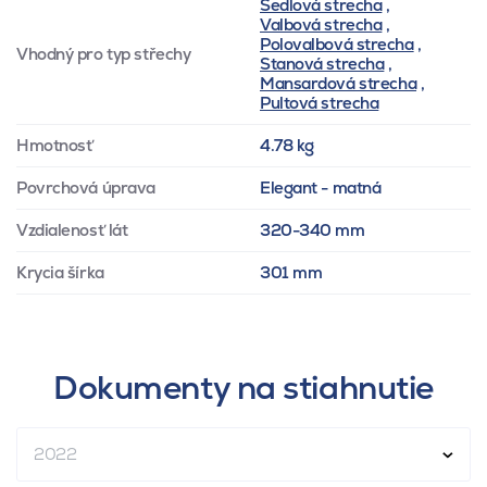
Sedlová strecha
,
Valbová strecha
,
Polovalbová strecha
,
Vhodný pro typ střechy
Stanová strecha
,
Mansardová strecha
,
Pultová strecha
Hmotnosť
4.78 kg
Povrchová úprava
Elegant - matná
Vzdialenosť lát
320-340 mm
Krycia šírka
301 mm
Dokumenty na stiahnutie
2022